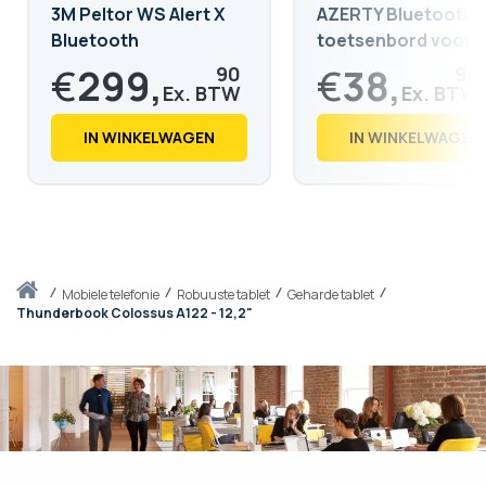
3M Peltor WS Alert X
AZERTY Bluetooth-
Bluetooth
toetsenbord voor
tablet, smartphone
€
299,
€
38,
90
90
pc (iOS, Windows,
Android)
€
362,
€
47,
88
07
IN WINKELWAGEN
IN WINKELWAGEN
Thuis
mobiele telefonie
Robuuste tablet
Geharde tablet
Thunderbook Colossus A122 - 12,2"