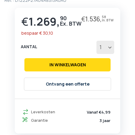
Ref. :
D1222P27A04A8S15A0AU
begin
van
de
€
1.269,
90
€
1.536,
58
Prijs
afbeeldingen-
gallerij
bespaar
€ 30,10
AANTAL
IN WINKELWAGEN
Ontvang een offerte
Leverkosten
Vanaf €4,99
Garantie
3 jaar