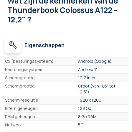
Wat zijn de kenmerken
van de
Thunderbook Colossus A122 -
12,2" ?
Eigenschappen
Eigenschappen
OS (besturingssysteem)
Android (Google)
Besturingssysteem
Android 11
Schermgrootte
12,2 inch
Schermgrootte
Groot (van 11,6" tot
12,5")
Scherm resolutie
1920 x 1200
Intern geheugen
128 Go
RAM geheugen
8 Go RAM
Netwerk
5G