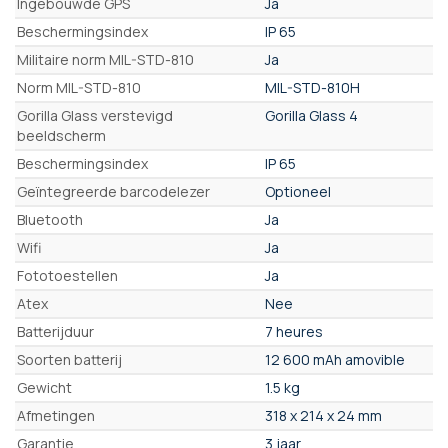
Ingebouwde GPS
Ja
Beschermingsindex
IP 65
Militaire norm MIL-STD-810
Ja
Norm MIL-STD-810
MIL-STD-810H
Gorilla Glass verstevigd
Gorilla Glass 4
beeldscherm
Beschermingsindex
IP 65
Geïntegreerde barcodelezer
Optioneel
Bluetooth
Ja
Wifi
Ja
Fototoestellen
Ja
Atex
Nee
Batterijduur
7 heures
Soorten batterij
12 600 mAh amovible
Gewicht
1.5 kg
Afmetingen
318 x 214 x 24 mm
Garantie
3 jaar