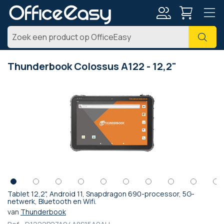
Account
Zoe
Thunderbook Colossus A122 - 12,2"
Ga
naar
het
einde
van
de
afbeeldingen-
gallerij
Tablet 12,2", Android 11, Snapdragon 690-processor, 5G-
Ga
netwerk, Bluetooth en Wifi.
naar
van
Thunderbook
het