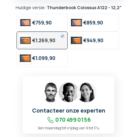
Huidige versie:
Thunderbook Colossus A122 - 12,2"
€
759,
90
€
859,
90
€
1.269,
90
€
949,
90
€
1.099,
90
Contacteer onze experten
070 499 01 56
Van maandag tot vrijdag van 9 tot 17u