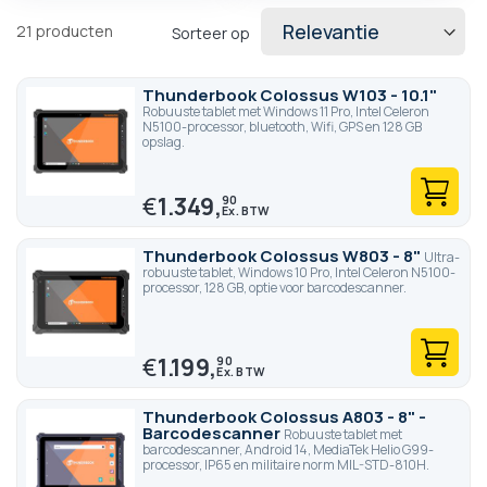
standaard
, evenals
langdurige batterijen
en
schermen die
leesbaar zijn in zonlicht
.
21
producten
Sorteer op
Thunderbook Colossus W103 - 10.1"
Robuuste tablet met Windows 11 Pro, Intel Celeron
N5100-processor, bluetooth, Wifi, GPS en 128 GB
opslag.
€
1.349,
90
Thunderbook Colossus W803 - 8"
Ultra-
robuuste tablet, Windows 10 Pro, Intel Celeron N5100-
processor, 128 GB, optie voor barcodescanner.
€
1.199,
90
Thunderbook Colossus A803 - 8" -
Barcodescanner
Robuuste tablet met
barcodescanner, Android 14, MediaTek Helio G99-
processor, IP65 en militaire norm MIL-STD-810H.