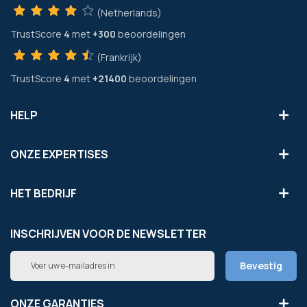
(Netherlands)
TrustScore
4
met
+300
beoordelingen
(Frankrijk)
TrustScore
4
met
+21400
beoordelingen
HELP
ONZE EXPERTISES
HET BEDRIJF
INSCHRIJVEN VOOR DE NEWSLETTER
Abonneer
Bevestig
u
op
onze
ONZE GARANTIES