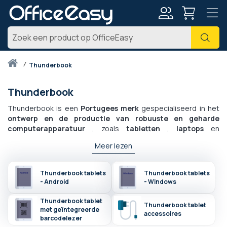
Account
Zoe
Thuis
thunderbook
Thunderbook
Thunderbook is een
Portugees merk
gespecialiseerd in het
ontwerp en de productie van robuuste en geharde
computerapparatuur
, zoals
tabletten
,
laptops
en
smartphones
.
Meer lezen
Deze apparaten zijn ontworpen om bestand te zijn tegen
zware omgevingsomstandigheden , zoals extreme
Thunderbook tablets
Thunderbook tablets
temperaturen, schokken, trillingen, stof en vochtigheid. Ze
- Android
- Windows
worden vaak gebruikt in sectoren als industrie, bouw,
defensie, nutsvoorzieningen en transport.
Thunderbook tablet
Thunderbook tablet
Thunderbook-producten zijn uitgerust met certificeringen
met geïntegreerde
accessoires
barcodelezer
voor robuustheidsnormen, zoals de
IP-standaard
of
Militaire