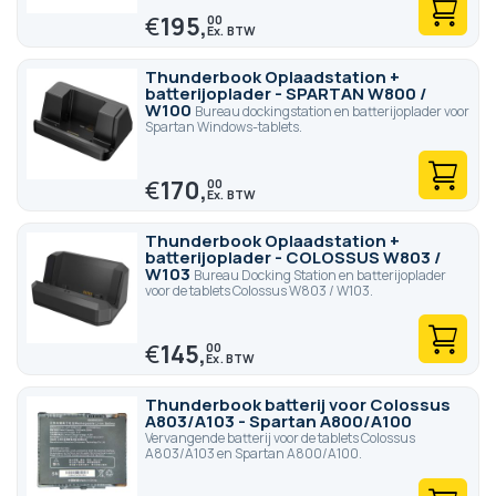
€
195,
00
Thunderbook Oplaadstation +
batterijoplader - SPARTAN W800 /
W100
Bureau dockingstation en batterijoplader voor
Spartan Windows-tablets.
€
170,
00
Thunderbook Oplaadstation +
batterijoplader - COLOSSUS W803 /
W103
Bureau Docking Station en batterijoplader
voor de tablets Colossus W803 / W103.
€
145,
00
Thunderbook batterij voor Colossus
A803/A103 - Spartan A800/A100
Vervangende batterij voor de tablets Colossus
A803/A103 en Spartan A800/A100.