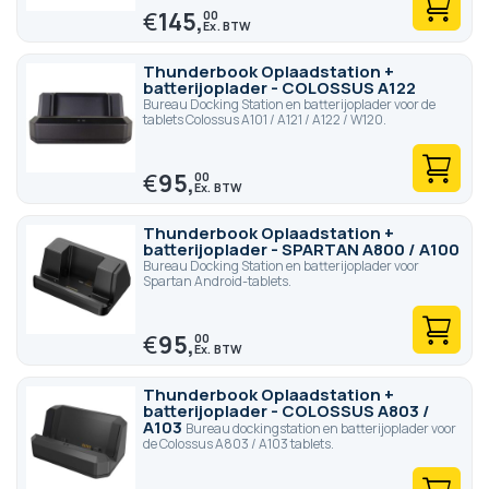
€
145,
00
Thunderbook Oplaadstation +
batterijoplader - COLOSSUS A122
Bureau Docking Station en batterijoplader voor de
tablets Colossus A101 / A121 / A122 / W120.
€
95,
00
Thunderbook Oplaadstation +
batterijoplader - SPARTAN A800 / A100
Bureau Docking Station en batterijoplader voor
Spartan Android-tablets.
€
95,
00
Thunderbook Oplaadstation +
batterijoplader - COLOSSUS A803 /
A103
Bureau dockingstation en batterijoplader voor
de Colossus A803 / A103 tablets.