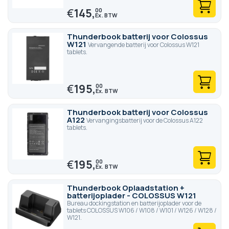
€
145,
00
Thunderbook batterij voor Colossus
W121
Vervangende batterij voor Colossus W121
tablets.
€
195,
00
Thunderbook batterij voor Colossus
A122
Vervangingsbatterij voor de Colossus A122
tablets.
€
195,
00
Thunderbook Oplaadstation +
batterijoplader - COLOSSUS W121
Bureau dockingstation en batterijoplader voor de
tablets COLOSSUS W106 / W108 / W101 / W126 / W128 /
W121.