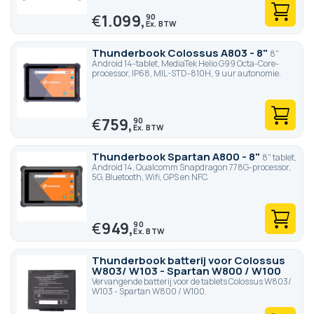
€
1.099,
90
Thunderbook Colossus A803 - 8"
8"
Android 14-tablet, MediaTek Helio G99 Octa-Core-
processor, IP68, MIL-STD-810H, 9 uur autonomie.
€
759,
90
Thunderbook Spartan A800 - 8"
8" tablet,
Android 14, Qualcomm Snapdragon 778G-processor,
5G, Bluetooth, Wifi, GPS en NFC.
€
949,
90
Thunderbook batterij voor Colossus
W803/ W103 - Spartan W800 / W100
Vervangende batterij voor de tablets Colossus W803/
W103 - Spartan W800 / W100.