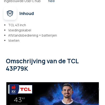
Ingebouwde USB-C hub
Nee
Inhoud
TCL 43 inch
Voedingskabel
Afstandsbediening + batterijen
Voeten
Omschrijving
van de TCL
43P79K