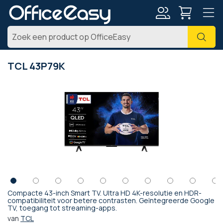
Account
Zoe
TCL 43P79K
Ga
naar
het
einde
van
de
afbeeldingen-
gallerij
Compacte 43-inch Smart TV. Ultra HD 4K-resolutie en HDR-
Ga
compatibiliteit voor betere contrasten. Geïntegreerde Google
TV, toegang tot streaming-apps.
naar
het
van
TCL