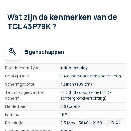
Wat zijn de kenmerken
van de
TCL 43P79K ?
Eigenschappen
Eigenschappen
Beeldschermtype
Indoor display
Configuratie
Enkel beeldscherm voor binnen
Schermgrootte
43 inch (109 cm)
Technologie van het
LED (LCD display met LED-
scherm
achtergrondverlichting)
Helderheid
300 cd/m²
Formaat
16/9
Resolutie
8,3 Mpx - 3840 x 2160 - UHD 4K
Scherm ontworpen voor
Indoor