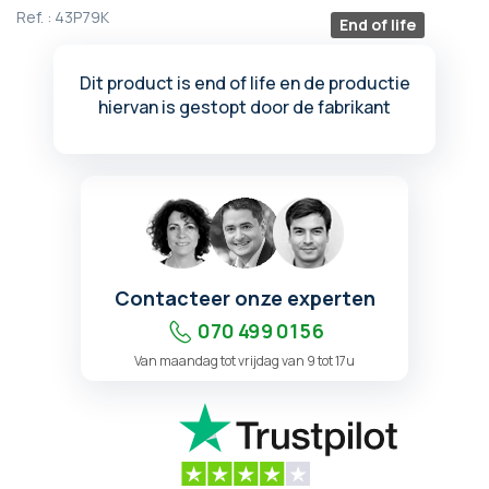
begin
Ref. :
43P79K
End of life
van
de
afbeeldingen-
Dit product is end of life en de productie
gallerij
hiervan is gestopt door de fabrikant
Contacteer onze experten
070 499 01 56
Van maandag tot vrijdag van 9 tot 17u