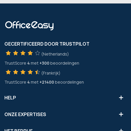
GECERTIFICEERD DOOR TRUSTPILOT
(Netherlands)
TrustScore
4
met
+300
beoordelingen
(Frankrijk)
TrustScore
4
met
+21400
beoordelingen
HELP
ONZE EXPERTISES
HET BEDRIJF