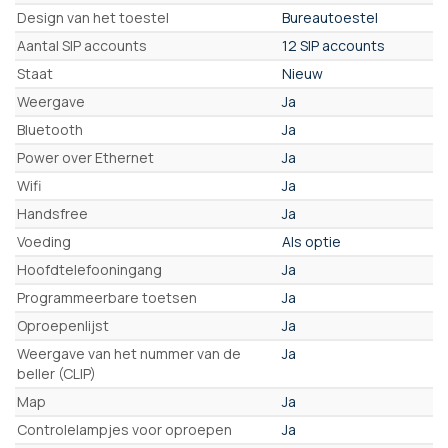
Design van het toestel
Bureautoestel
Aantal SIP accounts
12 SIP accounts
Staat
Nieuw
Weergave
Ja
Bluetooth
Ja
Power over Ethernet
Ja
Wifi
Ja
Handsfree
Ja
Voeding
Als optie
Hoofdtelefooningang
Ja
Programmeerbare toetsen
Ja
Oproepenlijst
Ja
Weergave van het nummer van de
Ja
beller (CLIP)
Map
Ja
Controlelampjes voor oproepen
Ja