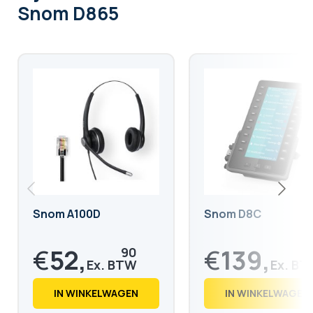
Snom D865
Snom A100D
Snom D8C
€
52,
€
139,
90
9
€
64,
€
169,
01
28
IN WINKELWAGEN
IN WINKELWAGEN