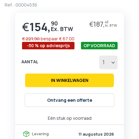
begin
Ref. :
00004536
van
de
afbeeldingen-
€
154,
90
€
187,
43
Prijs
gallerij
€ 221,90
bespaar
€ 67,00
-30 % op adviesprijs
OP VOORRAAD
AANTAL
IN WINKELWAGEN
Ontvang een offerte
Eén stuk op voorraad
Levering
11 augustus 2026