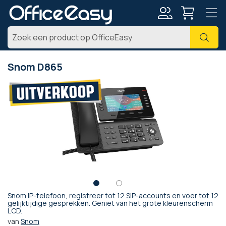
Account
Zoe
Snom D865
Ga
naar
het
einde
van
de
afbeeldingen-
gallerij
Snom IP-telefoon, registreer tot 12 SIP-accounts en voer tot 12
Ga
gelijktijdige gesprekken. Geniet van het grote kleurenscherm
LCD.
naar
het
van
Snom