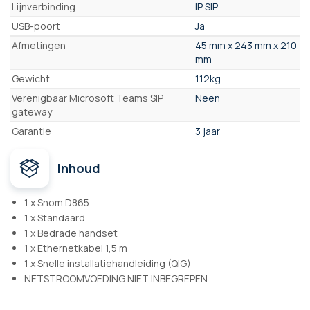
Lijnverbinding
IP SIP
USB-poort
Ja
Afmetingen
45 mm x 243 mm x 210
mm
Gewicht
1.12kg
Verenigbaar Microsoft Teams SIP
Neen
gateway
Garantie
3 jaar
Inhoud
1 x Snom D865
1 x Standaard
1 x Bedrade handset
1 x Ethernetkabel 1,5 m
1 x Snelle installatiehandleiding (QIG)
NETSTROOMVOEDING NIET INBEGREPEN