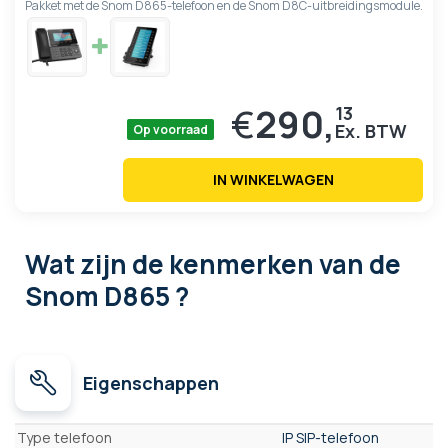
Pakket met de Snom D865-telefoon en de Snom D8C-uitbreidingsmodule.
€
290,
13
Op voorraad
IN WINKELWAGEN
Wat zijn de kenmerken
van de
Snom D865 ?
Eigenschappen
Eigenschappen
Type telefoon
IP SIP-telefoon