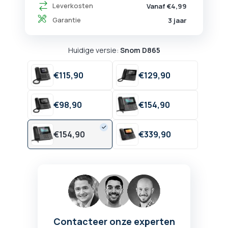
Leverkosten
Vanaf €4,99
Garantie
3 jaar
Huidige versie:
Snom D865
€
115,
90
€
129,
90
€
98,
90
€
154,
90
€
154,
90
€
339,
90
Contacteer onze experten