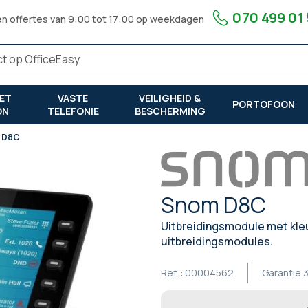
070 499 01
en offertes van 9:00 tot 17:00 op weekdagen
ET
VASTE
VEILIGHEID &
PORTOFOON
ON
TELEFONIE
BESCHERMING
 D8C
Snom D8C
Uitbreidingsmodule met kle
uitbreidingsmodules.
Ref. :
00004562
Garantie
3