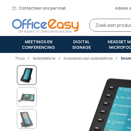
Contacteer ons per mail
Advies 
MEETINGS EN
DIGITAL
HEADSET M
CONFERENCING
SIGNAGE
MICROFO
Thuis
vaste telefonie
Accessoires voor vaste telefonie
Snom
Ga
naar
het
einde
van
de
afbeeldingen-
gallerij