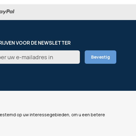
RIJVEN VOOR DE NEWSLETTER
er
Bevestig
rief
L
ONZE WEBSITES
fgestemd op uw interessegebieden, om u een betere
s
OfficeEasy France
lijke gegevens
OfficeEasy Belgium
ne voorwaarden
OfficeEasy Netherlands