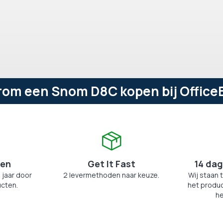
om een Snom D8C kopen bij Office
zen
Get It Fast
14 dag
 jaar door
2 levermethoden naar keuze.
Wij staan 
cten.
het produc
he