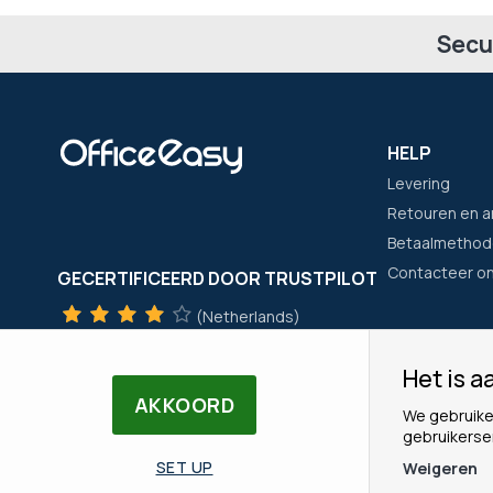
Secu
HELP
Levering
Retouren en a
Betaalmethod
Contacteer o
GECERTIFICEERD DOOR TRUSTPILOT
(Netherlands)
TrustScore
4
met
+300
beoordelingen
Het is aa
(Frankrijk)
HET BEDRIJ
AKKOORD
We gebruike
TrustScore
4
met
+21400
beoordelingen
Wie zijn wij?
gebruikerse
Onze merken
SET UP
Weigeren
Ons Team