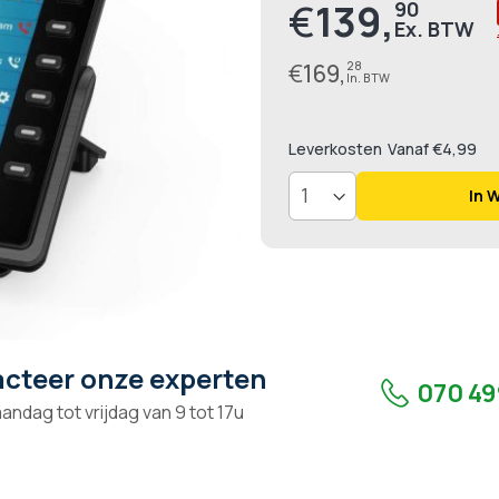
€
139,
90
Prijs
€
169,
28
Leverkosten
Vanaf €4,99
In 
cteer onze experten
070 49
andag tot vrijdag van 9 tot 17u