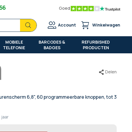
 56
Goed
Zoek
Zoek
Account
Winkelwagen
MOBIELE
BARCODES &
REFURBISHED
TELEFONIE
BADGES
PRODUCTEN
Delen
urenscherm 6,8", 60 programmeerbare knoppen, tot 3
 jaar