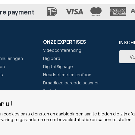
re payment
ONZE EXPERTISES
INSCH
Videoconferencing
Abonne
nnuleringen
Digibord
u
op
en
Digital Signage
onze
ns
Headset met microfoon
nieuwsb
Draadloze barcode scanner
Portofoon
n u !
F
ONZE GARANTIES
LEGAA
n cookies om u diensten en aanbiedingen aan te bieden die zijn a
Eenvoudig bestellen
Cookie
rvaring te garanderen en om bezoekstatistieken samen te stellen.
Waarom voor ons kiezen?
Persoon
Het Plus-programma
Algeme