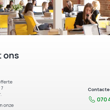
 ons
fferte
 7
Contactee
.
070 4
an onze