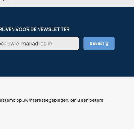
RIJVEN VOOR DE NEWSLETTER
er
Bevestig
rief
L
ONZE WEBSITES
fgestemd op uw interessegebieden, om u een betere
s
OfficeEasy France
lijke gegevens
OfficeEasy Belgium
ne voorwaarden
OfficeEasy Netherlands
OfficeEasy Spain