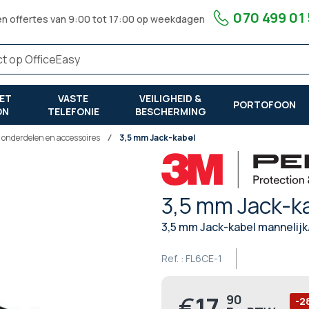
070 499 01
en offertes van 9:00 tot 17:00 op weekdagen
ET
VASTE
VEILIGHEID &
PORTOFOON
ON
TELEFONIE
BESCHERMING
r onderdelen en accessoires
3,5 mm Jack-kabel
3,5 mm Jack-k
3,5 mm Jack-kabel mannelijk
Ref. :
FL6CE-1
€
17,
90
Prijs
-2