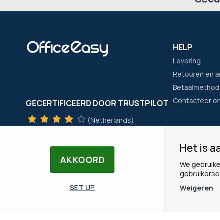
HELP
Levering
Retouren en a
Betaalmethod
Contacteer o
GECERTIFICEERD DOOR TRUSTPILOT
(Netherlands)
TrustScore
4
met
+300
beoordelingen
Het is aa
(Frankrijk)
HET BEDRIJ
AKKOORD
We gebruike
TrustScore
4
met
+21400
beoordelingen
Wie zijn wij?
gebruikerse
Onze merken
SET UP
Weigeren
Ons Team