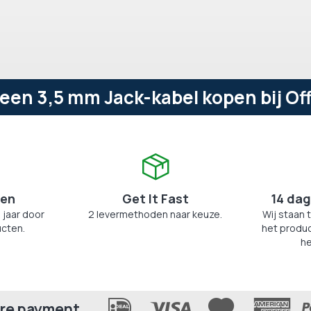
en 3,5 mm Jack-kabel kopen bij Of
zen
Get It Fast
14 dag
 jaar door
2 levermethoden naar keuze.
Wij staan 
cten.
het produc
he
re payment