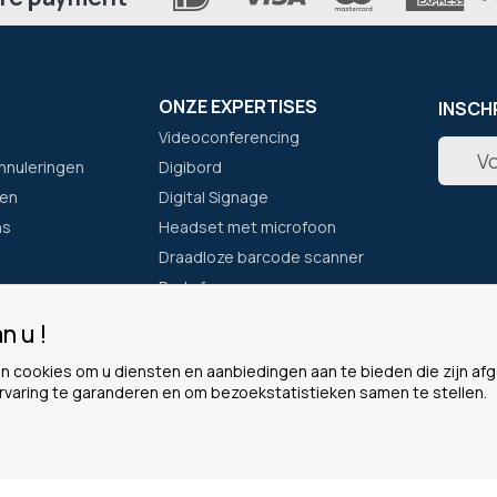
ONZE EXPERTISES
INSCH
Videoconferencing
Abonne
nnuleringen
Digibord
u
op
en
Digital Signage
onze
ns
Headset met microfoon
nieuwsb
Draadloze barcode scanner
Portofoon
n u !
F
ONZE GARANTIES
LEGAA
n cookies om u diensten en aanbiedingen aan te bieden die zijn a
Eenvoudig bestellen
Cookie
rvaring te garanderen en om bezoekstatistieken samen te stellen.
Waarom voor ons kiezen?
Persoon
Het Plus-programma
Algeme