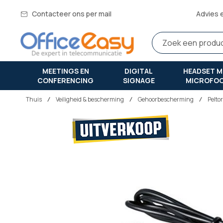
Contacteer ons per mail
Advies 
MEETINGS EN
DIGITAL
HEADSET M
CONFERENCING
SIGNAGE
MICROFO
Thuis
veiligheid & bescherming
Gehoorbescherming
Pelto
Ga
naar
het
einde
van
de
afbeeldingen-
gallerij