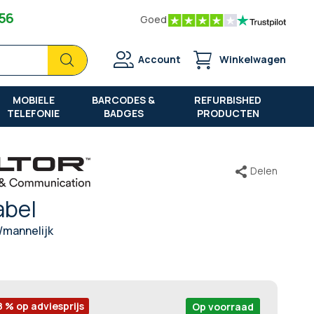
 56
Goed
Zoek
Zoek
Account
Winkelwagen
MOBIELE
BARCODES &
REFURBISHED
TELEFONIE
BADGES
PRODUCTEN
Delen
abel
/mannelijk
8 % op adviesprijs
Op voorraad