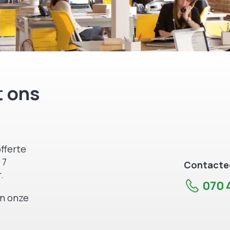
 ons
fferte
 7
Contactee
.
070 4
an onze