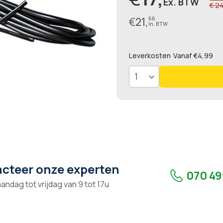
€ 2
€
21,
66
Leverkosten
Vanaf €4,99
cteer onze experten
070 49
andag tot vrijdag van 9 tot 17u