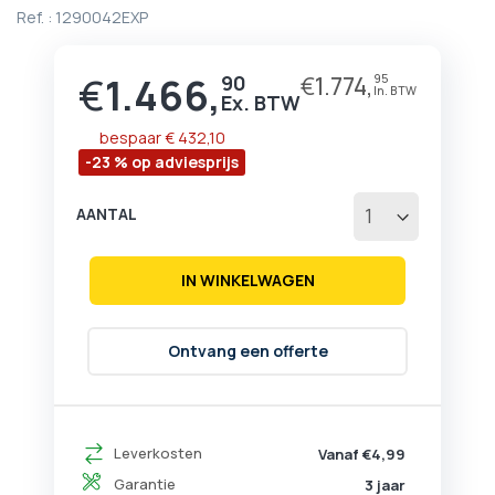
begin
Ref. :
1290042EXP
van
de
afbeeldingen-
€
1.466,
90
€
1.774,
95
Prijs
gallerij
bespaar
€ 432,10
-23 % op adviesprijs
AANTAL
IN WINKELWAGEN
Ontvang een offerte
Leverkosten
Vanaf €4,99
Garantie
3 jaar