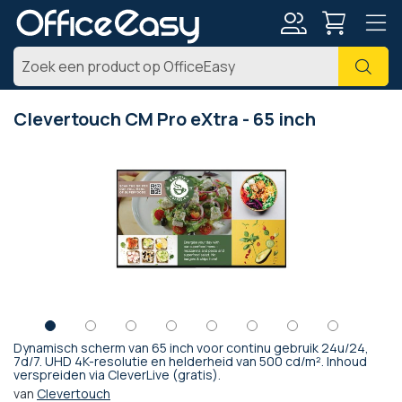
Account
Zoe
Clevertouch CM Pro eXtra - 65 inch
Ga
naar
het
einde
van
de
afbeeldingen-
gallerij
Dynamisch scherm van 65 inch voor continu gebruik 24u/24,
Ga
7d/7. UHD 4K-resolutie en helderheid van 500 cd/m². Inhoud
verspreiden via CleverLive (gratis).
naar
het
van
Clevertouch