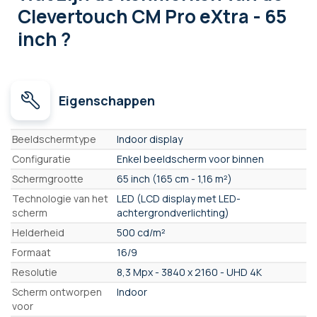
Clevertouch CM Pro eXtra - 65
inch ?
Eigenschappen
Eigenschappen
Beeldschermtype
Indoor display
Configuratie
Enkel beeldscherm voor binnen
Schermgrootte
65 inch (165 cm - 1,16 m²)
Technologie van het
LED (LCD display met LED-
scherm
achtergrondverlichting)
Helderheid
500 cd/m²
Formaat
16/9
Resolutie
8,3 Mpx - 3840 x 2160 - UHD 4K
Scherm ontworpen
Indoor
voor