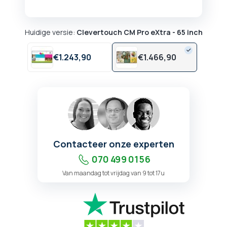
Huidige versie:
Clevertouch CM Pro eXtra - 65 inch
€
1.243,
90
€
1.466,
90
Contacteer onze experten
070 499 01 56
Van maandag tot vrijdag van 9 tot 17u