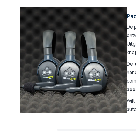
Pac
De
ont
Uit
kno
De
han
com
appa
Wil
aut