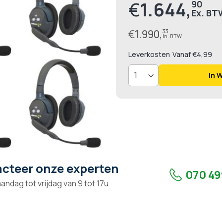
€
1.644,
90
€
1.990,
33
Leverkosten
Vanaf €4,99
In 
cteer onze experten
070 49
andag tot vrijdag van 9 tot 17u