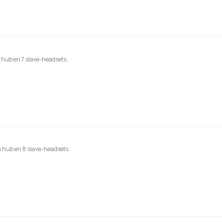
n hub en 7 slave-headsets.
n hub en 8 slave-headsets.