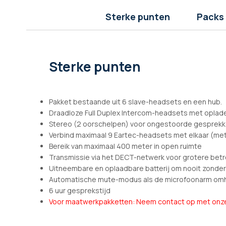
afbeeldingen-
gallerij
Sterke punten
Packs
Sterke punten
Pakket bestaande uit 6 slave-headsets en een hub.
Draadloze Full Duplex Intercom-headsets met oplad
Stereo (2 oorschelpen) voor ongestoorde gesprek
Verbind maximaal 9 Eartec-headsets met elkaar (me
Bereik van maximaal 400 meter in open ruimte
Transmissie via het DECT-netwerk voor grotere bet
Uitneembare en oplaadbare batterij om nooit zonder
Automatische mute-modus als de microfoonarm om
6 uur gesprekstijd
Voor maatwerkpakketten: Neem contact op met onze