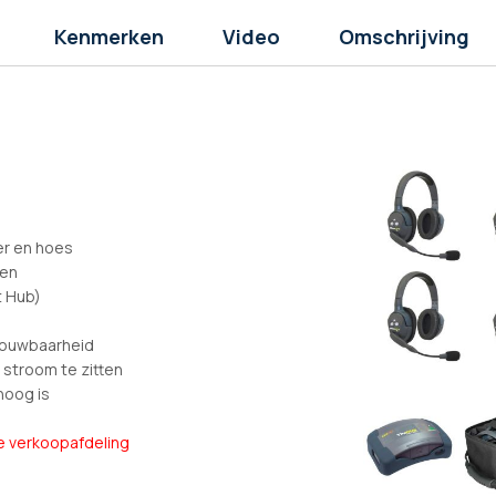
Kenmerken
Video
Omschrijving
er en hoes
ken
t Hub)
rouwbaarheid
 stroom te zitten
hoog is
 verkoopafdeling