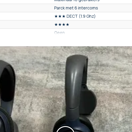
Parck met 6 intercoms
★★★ DECT (1.9 Ghz)
★★★★
Geen
Ja
Li-polymère de 800 mAh
Nee
6 u
180 minuten
Sans réduction de bruit