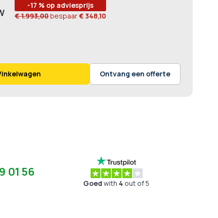
-17 % op adviesprijs
€ 1.993,00
bespaar
€ 348,10
Winkelwagen
Ontvang een offerte
9 01 56
Goed
with
4
out of 5