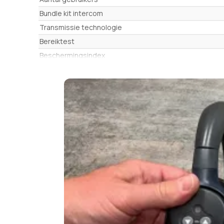
Bundle kit intercom
Transmissie technologie
Bereiktest
Beschermingsindex
Waterdicht uitrusting
Batterijen
Ontvangst van omgevingsgeluiden (geluidsmodulatie)
Batterijduur in gesprek
Ladingsduur
SNR