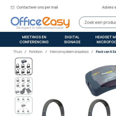
Contacteer ons per mail
Advies 
MEETINGS EN
DIGITAL
HEADSET M
CONFERENCING
SIGNAGE
MICROFO
Thuis
portofoon
Intercomsysteem draadloos
Pack van 6 E
Ga
naar
het
einde
van
de
afbeeldingen-
gallerij