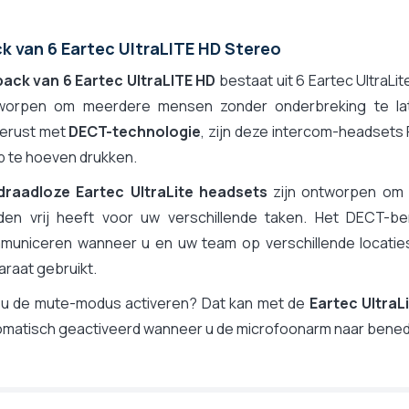
k van 6 Eartec UltraLITE HD Stereo
pack van 6 Eartec UltraLITE HD
bestaat uit 6 Eartec UltraLi
worpen om meerdere mensen zonder onderbreking te la
gerust met
DECT-technologie
, zijn deze intercom-headsets 
p te hoeven drukken.
draadloze Eartec UltraLite headsets
zijn ontworpen om 
den vrij heeft voor uw verschillende taken. Het DECT-b
municeren wanneer u en uw team op verschillende locaties 
raat gebruikt.
t u de mute-modus activeren? Dat kan met de
Eartec Ultra
omatisch geactiveerd wanneer u de microfoonarm naar bened