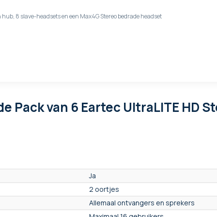
en hub, 8 slave-headsets en een Max4G Stereo bedrade headset
de Pack van 6 Eartec UltraLITE HD St
Ja
2 oortjes
Allemaal ontvangers en sprekers
Maximaal 16 gebruikers