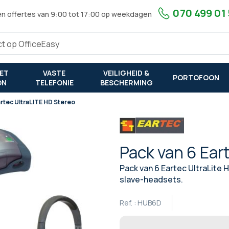
070 499 01
en offertes van 9:00 tot 17:00 op weekdagen
ET
VASTE
VEILIGHEID &
PORTOFOON
ON
TELEFONIE
BESCHERMING
artec UltraLITE HD Stereo
Pack van 6 Ear
Pack van 6 Eartec UltraLite
slave-headsets.
Ref. :
HUB6D