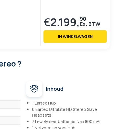
€
2.199,
90
IN WINKELWAGEN
ereo ?
Inhoud
1 Eartec Hub
6 Eartec UltraLite HD Stereo Slave
Headsets
7 Li-polymeerbatterijen van 800 mAh
1 Netvoeding voor Hub