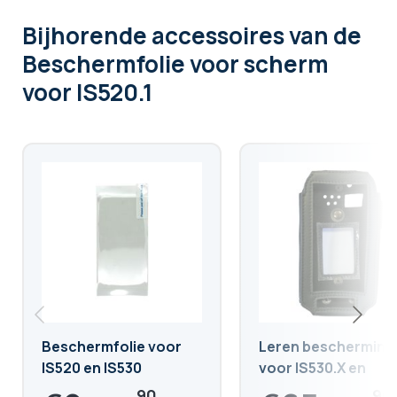
Bijhorende accessoires
van de
Beschermfolie voor scherm
voor IS520.1
Beschermfolie voor
Leren bescherming
IS520 en IS530
voor IS530.X en
IS520.X
90
90