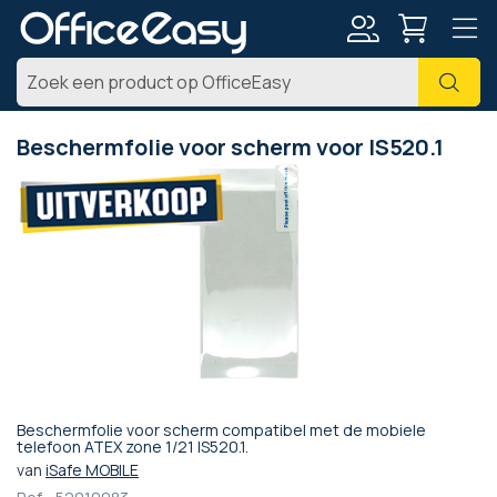
Account
Zoe
Beschermfolie voor scherm voor IS520.1
Ga
naar
het
einde
van
de
afbeeldingen-
gallerij
Beschermfolie voor scherm compatibel met de mobiele
Ga
telefoon ATEX zone 1/21 IS520.1.
naar
van
iSafe MOBILE
het