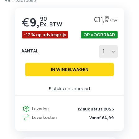
Ref. :
52010083
begin
van
de
€
9,
90
€
11,
98
Prijs
afbeeldingen-
gallerij
-17 % op adviesprijs
OP VOORRAAD
AANTAL
IN WINKELWAGEN
5 stuks op voorraad
Levering
12 augustus 2026
Leverkosten
Vanaf €4,99