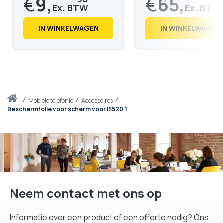
€
9,
€
65,
€
11,
€
79,
98
74
IN WINKELWAGEN
IN WINKELWAGEN
Thuis
mobiele telefonie
Accessoires
Beschermfolie voor scherm voor IS520.1
Neem contact met ons op
Informatie over een product of een offerte nodig? Ons