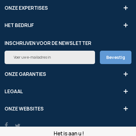
ONZE EXPERTISES
HET BEDRIJF
INSCHRIJVEN VOOR DE NEWSLETTER
Abonneer
Bevestig
u
op
onze
ONZE GARANTIES
nieuwsbrief
LEGAAL
ONZE WEBSITES
Het is aan u !
© Copyright OfficeEasy 2026