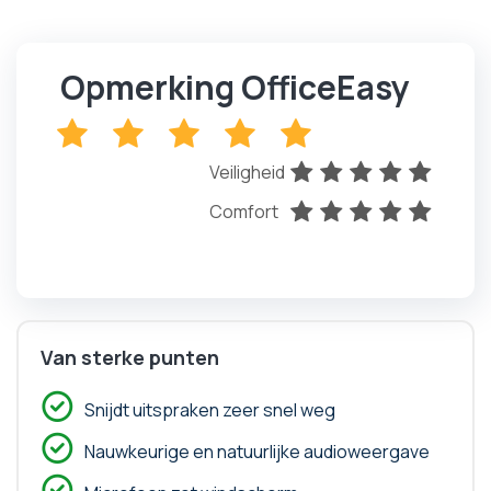
Opmerking OfficeEasy
x
x
x
x
x
Veiligheid
x
x
x
x
x
Comfort
x
x
x
x
x
Van sterke punten
Snijdt uitspraken zeer snel weg
Nauwkeurige en natuurlijke audioweergave