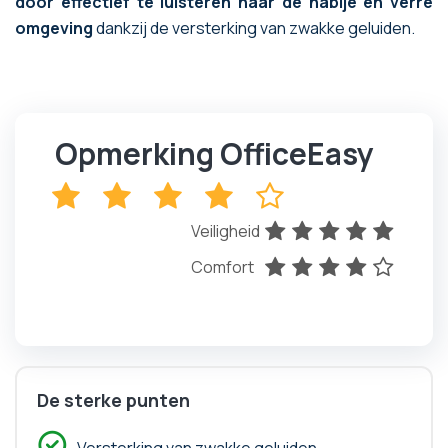
door effectief te luisteren naar de nabije en verre
omgeving
dankzij de versterking van zwakke geluiden.
Opmerking OfficeEasy
x
x
x
x
x
Veiligheid
x
x
x
x
x
Comfort
x
x
x
x
x
De sterke punten
Versterking van zwakke geluiden