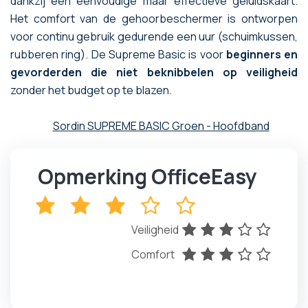
dankzij een eenvoudige maar effectieve geluidskaart.
Het comfort van de gehoorbeschermer is ontworpen
voor continu gebruik gedurende een uur (schuimkussen,
rubberen ring). De Supreme Basic is voor
beginners en
gevorderden die niet beknibbelen op veiligheid
zonder het budget op te blazen.
Sordin SUPREME BASIC Groen - Hoofdband
Opmerking OfficeEasy
x
x
x
x
x
Veiligheid
x
x
x
x
x
Comfort
x
x
x
x
x