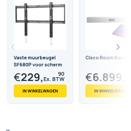
Vaste muurbeugel
Cisco Room Bar Pr
SF680P voor scherm
van 60 tot 98 inch
€
229,
€
6.899,
90
€
278,
€
8.348,
18
88
IN WINKELWAGEN
IN WINKELWAGEN