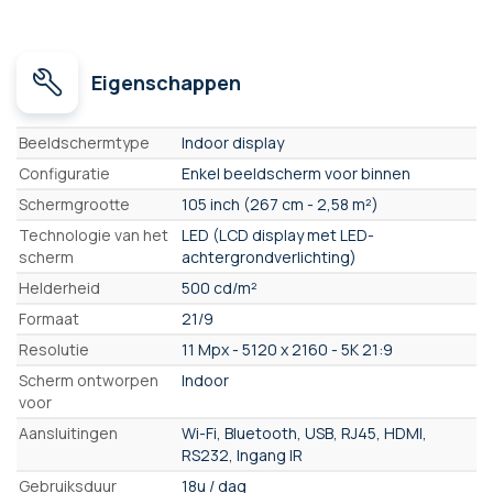
Eigenschappen
Eigenschappen
Beeldschermtype
Indoor display
Configuratie
Enkel beeldscherm voor binnen
Schermgrootte
105 inch (267 cm - 2,58 m²)
Technologie van het
LED (LCD display met LED-
scherm
achtergrondverlichting)
Helderheid
500 cd/m²
Formaat
21/9
Resolutie
11 Mpx - 5120 x 2160 - 5K 21:9
Scherm ontworpen
Indoor
voor
Aansluitingen
Wi-Fi, Bluetooth, USB, RJ45, HDMI,
RS232, Ingang IR
Gebruiksduur
18u / dag