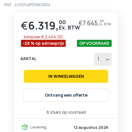
begin
Ref. :
LH105QPD5BGXEN
van
de
afbeeldingen-
€
6.319,
00
€
7.645,
99
Prijs
gallerij
bespaar
€ 2.404,00
-28 % op adviesprijs
OP VOORRAAD
AANTAL
IN WINKELWAGEN
Ontvang een offerte
6 stuks op voorraad
Levering
12 augustus 2026