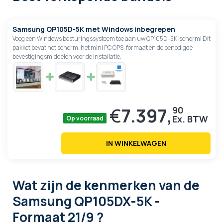
Samsung QP105D-5K met Windows inbegrepen
Voeg een Windows besturingssysteem toe aan uw QP105D-5K-scherm! Dit
pakket bevat het scherm, het mini PC OPS-formaat en de benodigde
bevestigingsmiddelen voor de installatie.
€
7.397,
90
Op voorraad
IN WINKELWAGEN
Wat zijn de kenmerken
van de
Samsung QP105DX-5K -
Formaat 21/9 ?