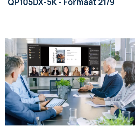
QP105DX-5K - Formaat 21/9