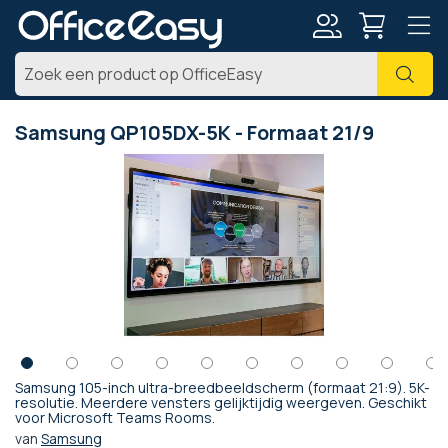
Account
Zoe
Samsung QP105DX-5K - Formaat 21/9
Ga
naar
het
einde
van
de
afbeeldingen-
gallerij
Samsung 105-inch ultra-breedbeeldscherm (formaat 21:9). 5K-
Ga
resolutie. Meerdere vensters gelijktijdig weergeven. Geschikt
voor Microsoft Teams Rooms.
naar
het
van
Samsung