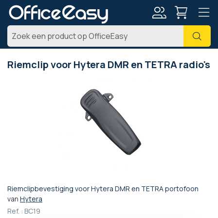
Account
Zoe
Riemclip voor Hytera DMR en TETRA radio's
Ga
naar
het
einde
van
de
afbeeldingen-
gallerij
Riemclipbevestiging voor Hytera DMR en TETRA portofoon
Ga
van
Hytera
naar
Ref. :
BC19
het