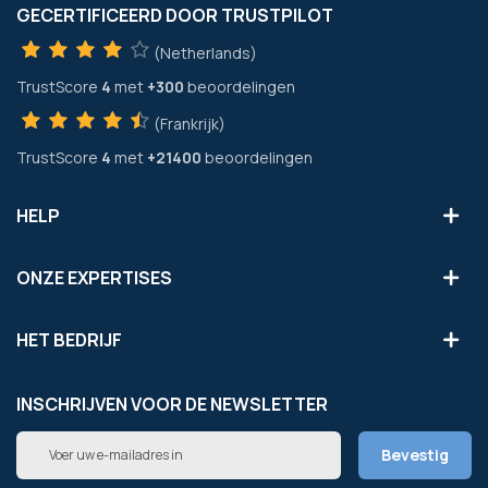
GECERTIFICEERD DOOR TRUSTPILOT
(Netherlands)
TrustScore
4
met
+300
beoordelingen
(Frankrijk)
TrustScore
4
met
+21400
beoordelingen
HELP
ONZE EXPERTISES
HET BEDRIJF
INSCHRIJVEN VOOR DE NEWSLETTER
Abonneer
Bevestig
u
op