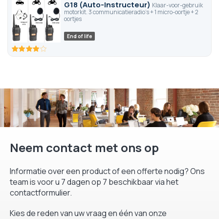
G18 (Auto-Instructeur)
Klaar-voor-gebruik
motorkit. 3 communicatieradio's + 1 micro-oortje + 2
oortjes
End of life
80
100
% of
Neem contact met ons op
Informatie over een product of een offerte nodig? Ons
team is voor u 7 dagen op 7 beschikbaar via het
contactformulier.
Kies de reden van uw vraag en één van onze