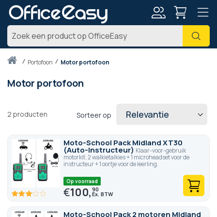
Account
Zoe
Thuis
portofoon
Motor portofoon
Motor portofoon
2
producten
Sorteer op
Moto-School Pack Midland XT30
(Auto-Instructeur)
Klaar-voor-gebruik
motorkit. 2 walkietalkies + 1 microheadset voor de
instructeur + 1 oortje voor de leerling.
Op voorraad
€
100,
90
60
100
% of
Moto-School Pack 2 motoren Midland