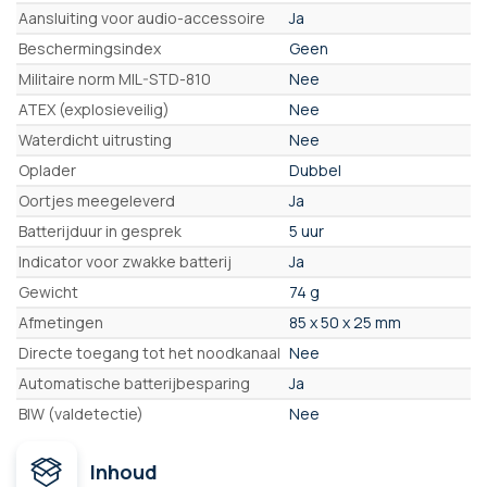
Aansluiting voor audio-accessoire
Ja
Beschermingsindex
Geen
Militaire norm MIL-STD-810
Nee
ATEX (explosieveilig)
Nee
Waterdicht uitrusting
Nee
Oplader
Dubbel
Oortjes meegeleverd
Ja
Batterijduur in gesprek
5 uur
Indicator voor zwakke batterij
Ja
Gewicht
74 g
Afmetingen
85 x 50 x 25 mm
Directe toegang tot het noodkanaal
Nee
Automatische batterijbesparing
Ja
BIW (valdetectie)
Nee
Inhoud