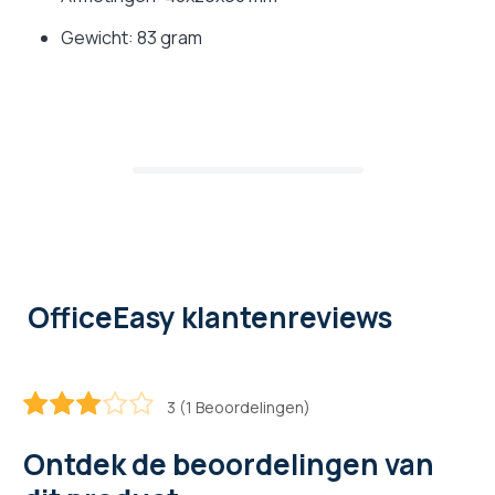
Gewicht: 83 gram
OfficeEasy klantenreviews
3 (1 Beoordelingen)
60
100
% of
Ontdek de beoordelingen van