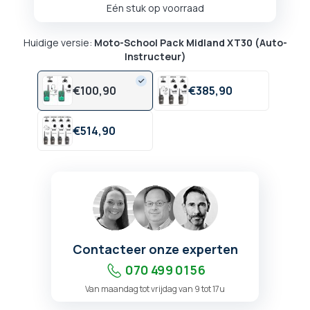
Eén stuk op voorraad
Huidige versie:
Moto-School Pack Midland XT30 (Auto-
Instructeur)
€
100,
90
€
385,
90
€
514,
90
Contacteer onze experten
070 499 01 56
Van maandag tot vrijdag van 9 tot 17u