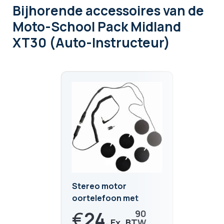
Bijhorende accessoires
van de
Moto-School Pack Midland
XT30 (Auto-Instructeur)
Stereo motor
oortelefoon met
dubbele 3,5 mm jack en
€
24,
90
2,5 mm adapter