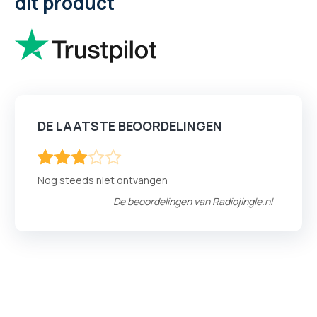
dit product
DE LAATSTE BEOORDELINGEN
60
100
% of
Nog steeds niet ontvangen
De beoordelingen van
Radiojingle.nl