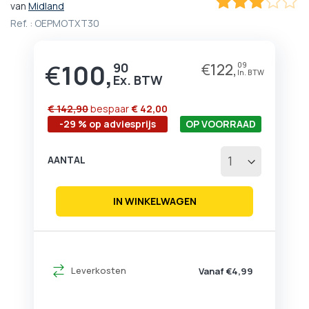
van
Midland
het
60
100
% of
Ref. :
OEPMOTXT30
begin
van
de
€
100,
afbeeldingen-
90
€
122,
09
gallerij
€ 142,90
bespaar
€ 42,00
-29 % op adviesprijs
OP VOORRAAD
AANTAL
IN WINKELWAGEN
Leverkosten
Vanaf €4,99