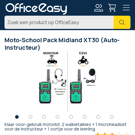
Account
Zoe
Moto-School Pack Midland XT30 (Auto-
Instructeur)
Ga
naar
het
einde
van
de
afbeeldingen-
gallerij
Klaar-voor-gebruik motorkit. 2 walkietalkies + 1 microheadset
Ga
voor de instructeur + 1 oortje voor de leerling.
naar