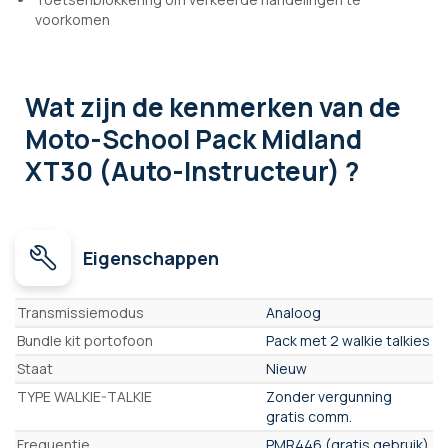
voorkomen
Wat zijn de kenmerken
van de
Moto-School Pack Midland
XT30 (Auto-Instructeur) ?
Eigenschappen
Eigenschappen
Transmissiemodus
Analoog
Bundle kit portofoon
Pack met 2 walkie talkies
Staat
Nieuw
TYPE WALKIE-TALKIE
Zonder vergunning
gratis comm.
Frequentie
PMR446 (gratis gebruik)