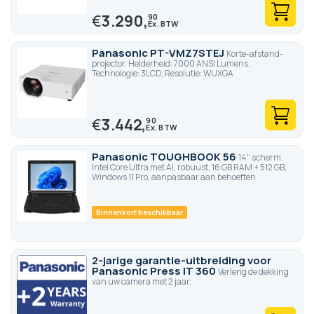
€
3.290,
90
Panasonic PT-VMZ7STEJ
Korte-afstand-
projector. Helderheid: 7000 ANSI Lumens,
Technologie: 3LCD, Resolutie: WUXGA
€
3.442,
90
Panasonic TOUGHBOOK 56
14" scherm,
Intel Core Ultra met AI, robuust, 16 GB RAM + 512 GB,
Windows 11 Pro, aanpasbaar aan behoeften.
Binnenkort beschikbaar
2-jarige garantie-uitbreiding voor
Panasonic Press IT 360
Verleng de dekking
van uw camera met 2 jaar.