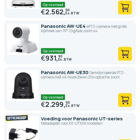
Op voorraad
€
2.562,
90
Panasonic AW-UE4
ePTZ-camera met grote
kijkhoek van 111°. Digitale zoom x4.
Op voorraad
€
931,
90
Panasonic AW-UE30
Gemotoriseerde PTZ-
camera met 4K-resolutie en 20x optische zoom.
Op voorraad
€
2.299,
90
Voeding voor Panasonic UT-series
Netadapter voor KX-UTXXX modellen