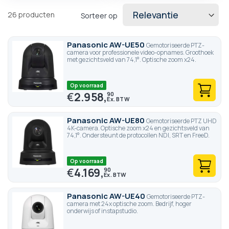
26
producten
Sorteer op
Panasonic AW-UE50
Gemotoriseerde PTZ-
camera voor professionele video-opnames. Groothoek
met gezichtsveld van 74,1°. Optische zoom x24.
Op voorraad
€
2.958,
90
Panasonic AW-UE80
Gemotoriseerde PTZ UHD
4K-camera. Optische zoom x24 en gezichtsveld van
74,1°. Ondersteunt de protocollen NDI, SRT en FreeD.
Op voorraad
€
4.169,
90
Panasonic AW-UE40
Gemotoriseerde PTZ-
camera met 24x optische zoom. Bedrijf, hoger
onderwijs of instapstudio.