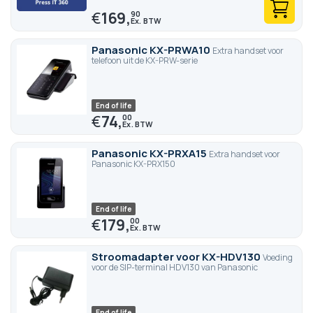
€
169,
90
Panasonic KX-PRWA10
Extra handset voor
telefoon uit de KX-PRW-serie
End of life
€
74,
00
Panasonic KX-PRXA15
Extra handset voor
Panasonic KX-PRX150
End of life
€
179,
00
Stroomadapter voor KX-HDV130
Voeding
voor de SIP-terminal HDV130 van Panasonic
End of life