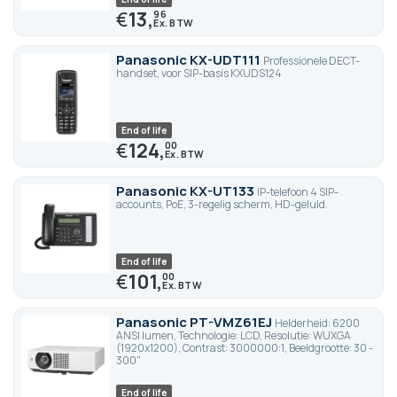
€
13,
96
Panasonic KX-UDT111
Professionele DECT-
handset, voor SIP-basis KXUDS124
End of life
€
124,
00
Panasonic KX-UT133
IP-telefoon 4 SIP-
accounts, PoE, 3-regelig scherm, HD-geluid.
End of life
€
101,
00
Panasonic PT-VMZ61EJ
Helderheid: 6200
ANSI lumen, Technologie: LCD, Resolutie: WUXGA
(1920x1200), Contrast: 3000000:1, Beeldgrootte: 30 -
300"
End of life