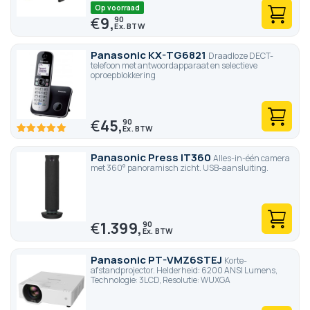
Op voorraad
€
9,
90
Panasonic KX-TG6821
Draadloze DECT-
telefoon met antwoordapparaat en selectieve
oproepblokkering
€
45,
90
100
100
% of
Panasonic Press IT360
Alles-in-één camera
met 360° panoramisch zicht. USB-aansluiting.
€
1.399,
90
Panasonic PT-VMZ6STEJ
Korte-
afstandprojector. Helderheid: 6200 ANSI Lumens,
Technologie: 3LCD, Resolutie: WUXGA