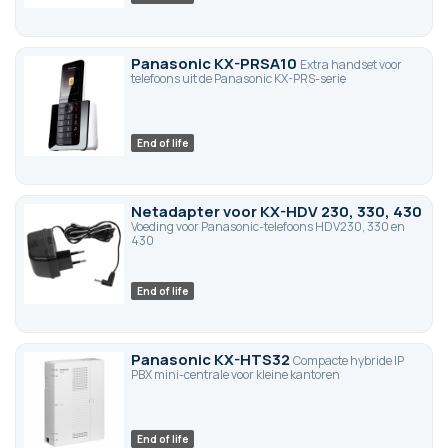
Panasonic KX-PRSA10
Extra handset voor
telefoons uit de Panasonic KX-PRS-serie
End of life
Netadapter voor KX-HDV 230, 330, 430
Voeding voor Panasonic-telefoons HDV230, 330 en
430
End of life
Panasonic KX-HTS32
Compacte hybride IP
PBX mini-centrale voor kleine kantoren
End of life