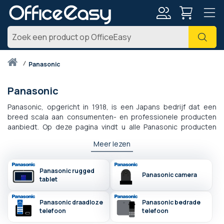
Account
Zoe
Thuis
panasonic
Panasonic
Panasonic, opgericht in 1918, is een Japans bedrijf dat een
breed scala aan consumenten- en professionele producten
aanbiedt. Op deze pagina vindt u alle Panasonic producten
bestemd voor de vaste telefoniemarkt:
telefoon draadloos,
Meer lezen
kantoortelefoon en ministandaard
voor ZBO's. Panasonic-
telefoons hebben een innovatief ontwerp en zijn voorzien van
de nieuwste geavanceerde technologie. Neem voor meer
Panasonic rugged
Panasonic camera
informatie gerust contact met ons op.
tablet
Panasonic draadloze
Panasonic bedrade
telefoon
telefoon