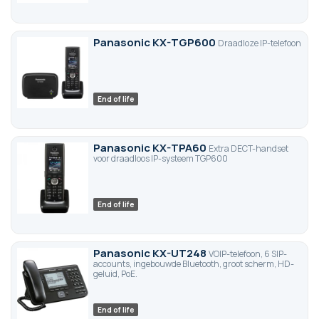
Panasonic KX-TGP600
Draadloze IP-telefoon
End of life
Panasonic KX-TPA60
Extra DECT-handset
voor draadloos IP-systeem TGP600
End of life
Panasonic KX-UT248
VOIP-telefoon, 6 SIP-
accounts, ingebouwde Bluetooth, groot scherm, HD-
geluid, PoE.
End of life