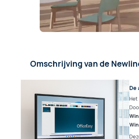
Scherm inbegrepen
Alleen scherm
Met bedieningstablet
Ja
Ingebouwde USB-C hub
Ja (aansluiting via 1 enkele U
Assortiment van de
Newline Lyra
fabrikant
Omschrijving
van de Newlin
De 
Het 
Door
Win
Win
Deze