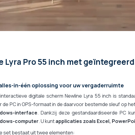
SB-C kabel)
e Lyra Pro 55 inch met geïntegreer
alles-in-één oplossing voor uw vergaderruimte
interactieve digitale scherm Newline Lyra 55 inch is stan
 de PC in OPS-formaat in de daarvoor bestemde sleuf op het
dows-interface
. Dankzij deze gestandaardiseerde PC ku
dows-computer
. U kunt
applicaties zoals Excel, PowerPo
 set bestaat uit twee elementen: