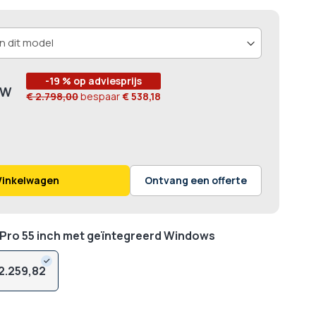
-19 % op adviesprijs
€ 2.798,00
bespaar
€ 538,18
Winkelwagen
Ontvang een offerte
 Pro 55 inch met geïntegreerd Windows
2.259,
82