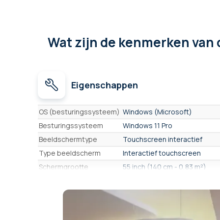
Wat zijn de kenmerken
van 
Eigenschappen
Eigenschappen
OS (besturingssysteem)
Windows (Microsoft)
Besturingssysteem
Windows 11 Pro
Beeldschermtype
Touchscreen interactief
Type beeldscherm
Interactief touchscreen
Schermgrootte
55 inch (140 cm - 0,83 m²)
Helderheid
400 cd/m²
Formaat
16/9
Resolutie
8,3 Mpx - 3840 x 2160 - UHD 