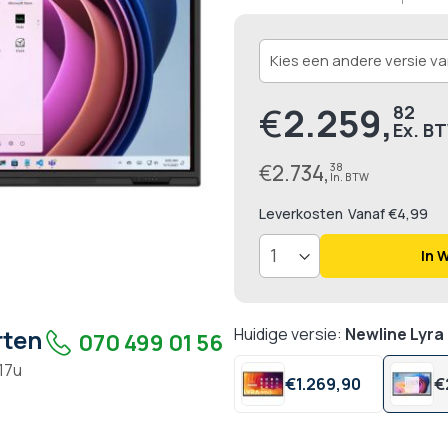
€
2.259,
82
€
2.734,
38
Leverkosten
Vanaf €4,99
In 
rten
Huidige versie:
Newline Lyra
070 499 01 56
 17u
€
1.269,
90
€