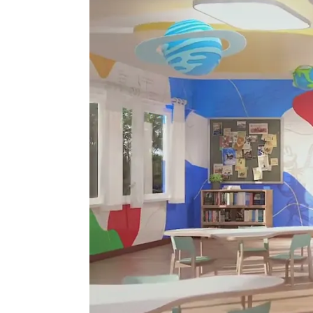
Ingebouwde webcam
Neen
Met luidsprekers
Ja, frontale luidsprekers (in
Compatibel verticale
Nee
weergave
Resolutie (video output)
Zonder camera
Resolutie (video output)
Zonder camera
Detail & schrijfsnelheid
★★★ Infrarood / InGlass
Tactiele precisie
★★★ "directe" aanraking (0 
Google EDLA certified
Ja, met Google Play Store (ED
Ingebouwde PC (Slot
Ja, Windows PC meegeleverd
OPS)
Draadloze screen
Vanaf PC Windows, Vanaf Mac 
sharing
ChromeBook, Google Pixel (C
Wifi
Ja
Bluetooth
Ja
VESA
400 x 400
Autonoom conference
Geen geïntegreerd video co
systeem