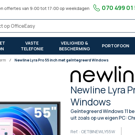
070 499 01
en offertes van 9:00 tot 17:00 op weekdagen
ET
VASTE
VEILIGHEID &
PORTOFOON
ON
TELEFONIE
BESCHERMING
herm
Newline Lyra Pro 55 inch met geïntegreerd Windows
Newline Lyra P
Windows
Geïntegreerd Windows 11 be
uit zoals op uw eigen PC: C
Ref. :
OETBINEWLY55W