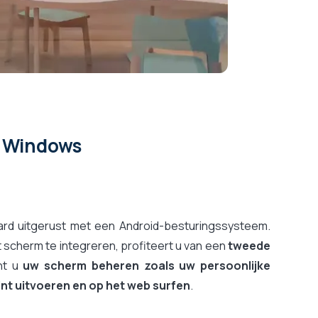
d Windows
daard uitgerust met een Android-besturingssysteem.
 scherm te integreren, profiteert u van een
tweede
nt u
uw scherm beheren zoals uw persoonlijke
int uitvoeren en op het web surfen
.