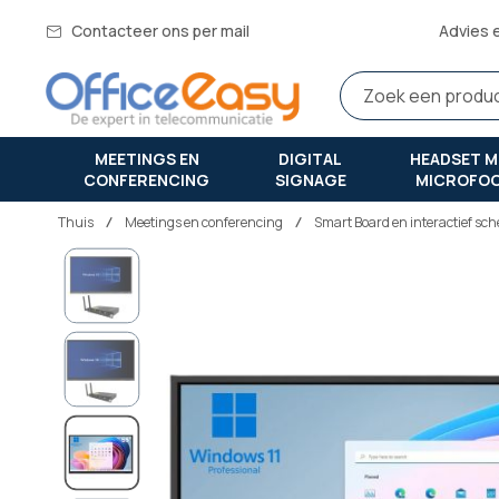
Contacteer ons per mail
Advies 
MEETINGS EN
DIGITAL
HEADSET M
CONFERENCING
SIGNAGE
MICROFO
Thuis
meetings en conferencing
Smart Board en interactief sc
Ga
naar
het
einde
van
de
afbeeldingen-
gallerij