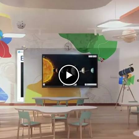
gebouwd)
gap)
LA)
(macOS), Vanaf iPhone, iPad (iOS), Vanaf Smartphone Android, Vanaf
hrome OS)
nference systeem