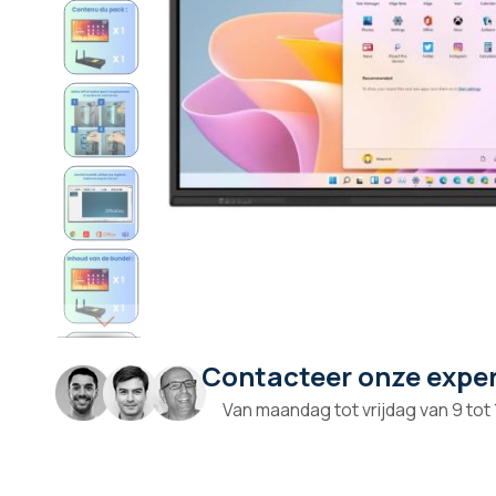
Contacteer onze expe
Ga
naar
Van maandag tot vrijdag van 9 tot
het
begin
van
de