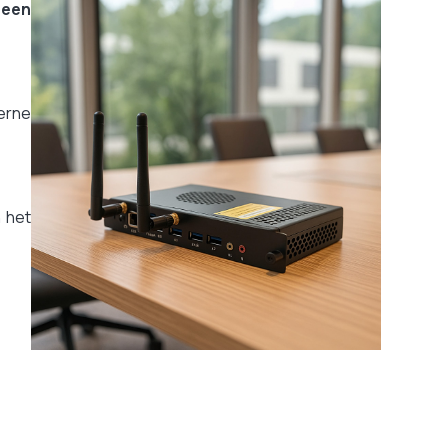
 een
erne
n het