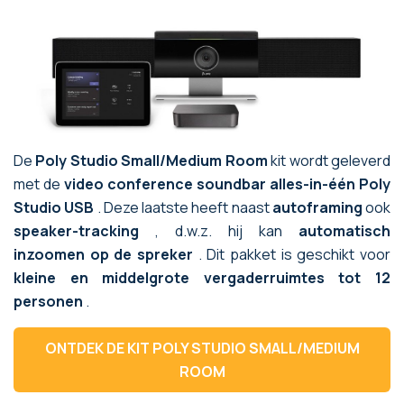
De
Poly Studio Small/Medium Room
kit wordt geleverd
met de
video conference soundbar alles-in-één Poly
Studio USB
. Deze laatste heeft naast
autoframing
ook
speaker-tracking
, d.w.z. hij kan
automatisch
inzoomen op de spreker
. Dit pakket is geschikt voor
kleine en middelgrote vergaderruimtes tot 12
personen
.
ONTDEK DE KIT POLY STUDIO SMALL/MEDIUM
ROOM