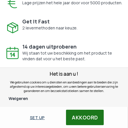
Lage prijzen het hele jaar door voor 5000 producten.
Get It Fast
2 levermethoden naar keuze.
14 dagen uitproberen
Wij staan tot uw beschikking om het product te
vinden dat voor u het beste past.
Gratis offerte
Het is aan u !
Voor professionele klanten en voor alle producten.
We gebruiken cookies om u diensten en aanbiedingen aan te bieden die zijn
afgestemd op uw interessegebieden, om u een betere gebruikerservaring te
garanderen en om bezoekstatistieken samen te stellen.
Weigeren
Secure payment
AKKOORD
SET UP