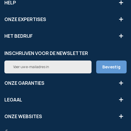
HELP
ONZE EXPERTISES
HET BEDRIJF
INSCHRIJVEN VOOR DE NEWSLETTER
Abonneer
Bevestig
u
op
onze
ONZE GARANTIES
nieuwsbrief
LEGAAL
ONZE WEBSITES