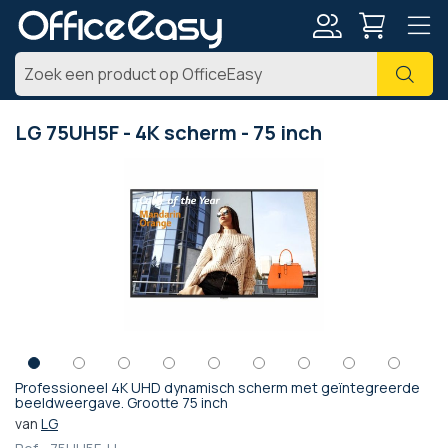
Account
Zoe
LG 75UH5F - 4K scherm - 75 inch
Ga
naar
het
einde
van
de
afbeeldingen-
gallerij
Professioneel 4K UHD dynamisch scherm met geïntegreerde
Ga
beeldweergave. Grootte 75 inch
naar
van
LG
het