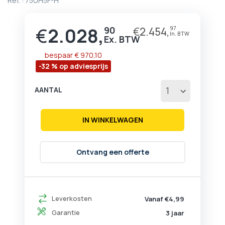
Ref. :
75UH5F-H
begin
van
de
€
2.028,
90
€
2.454,
97
Prijs
afbeeldingen-
gallerij
bespaar
€ 970,10
-32 % op adviesprijs
AANTAL
IN WINKELWAGEN
Ontvang een offerte
Leverkosten
Vanaf €4,99
Garantie
3 jaar