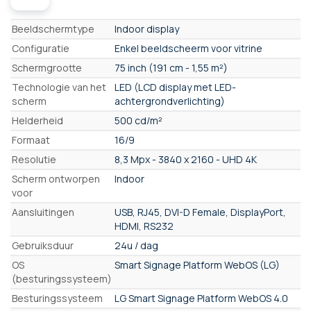
Eigenschappen
Beeldschermtype
Indoor display
Configuratie
Enkel beeldscheerm voor vitrine
Schermgrootte
75 inch (191 cm - 1,55 m²)
Technologie van het
LED (LCD display met LED-
scherm
achtergrondverlichting)
Helderheid
500 cd/m²
Formaat
16/9
Resolutie
8,3 Mpx - 3840 x 2160 - UHD 4K
Scherm ontworpen
Indoor
voor
Aansluitingen
USB, RJ45, DVI-D Female, DisplayPort,
HDMI, RS232
Gebruiksduur
24u / dag
OS
Smart Signage Platform WebOS (LG)
(besturingssysteem)
Besturingssysteem
LG Smart Signage Platform WebOS 4.0