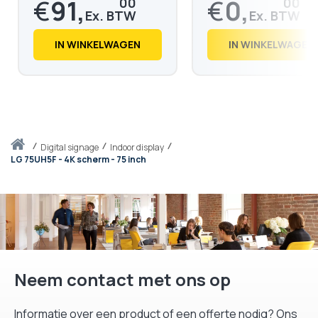
€
91,
€
0,
00
00
€
110,
€
0,
11
00
IN WINKELWAGEN
IN WINKELWAGEN
Thuis
digital signage
Indoor display
LG 75UH5F - 4K scherm - 75 inch
Neem contact met ons op
Informatie over een product of een offerte nodig? Ons