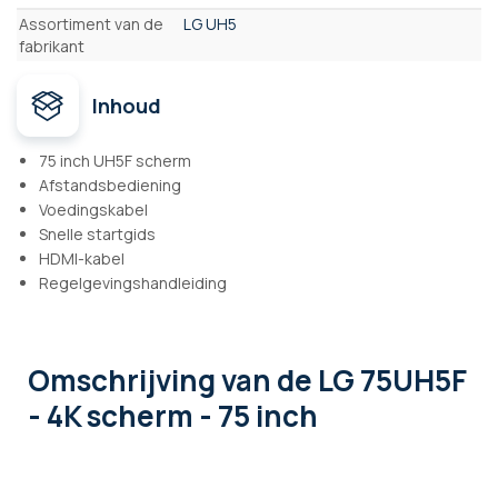
Assortiment van de
LG UH5
fabrikant
Inhoud
75 inch UH5F scherm
Afstandsbediening
Voedingskabel
Snelle startgids
HDMI-kabel
Regelgevingshandleiding
Omschrijving
van de LG 75UH5F
- 4K scherm - 75 inch