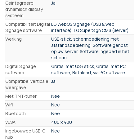
Geïntegreerd
Ja
dynamisch display
systeem
Compatibiliteit Digital
LG WebOS Signage (USB & web
SIgnage software
interface), LG SuperSign CMS (Server)
Werking
USB-stick, schermbediening met
afstandsbediening, Software gehost
op uw server, Software ingebed in het
scherm
Digital Signage
Gratis, met USB stick, Gratis, met PC
software
software, Betalend, via PC software
Compatibel verticale
Ja
weergave
Met TNT-tuner
Nee
Wifi
Nee
Bluetooth
Nee
VESA
400 x 400
Ingebouwde USB-C
Nee
hub