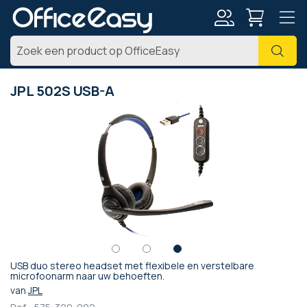
Account
Zoe
JPL 502S USB-A
Ga
naar
het
einde
van
de
afbeeldingen-
gallerij
USB duo stereo headset met flexibele en verstelbare
Ga
microfoonarm naar uw behoeften.
naar
van
JPL
het