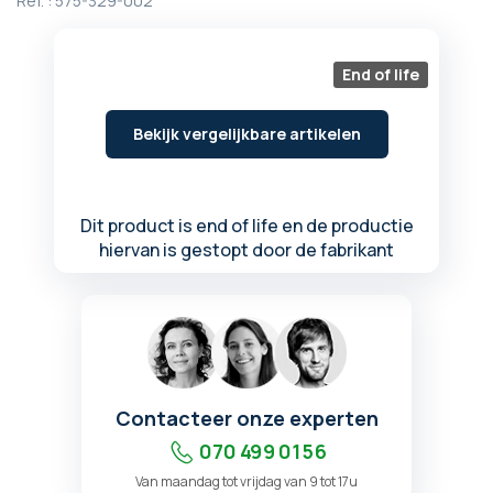
Ref. :
575-329-002
begin
van
de
End of life
afbeeldingen-
gallerij
Bekijk vergelijkbare artikelen
Dit product is end of life en de productie
hiervan is gestopt door de fabrikant
Contacteer onze experten
070 499 01 56
Van maandag tot vrijdag van 9 tot 17u