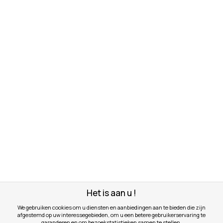
Het is aan u !
We gebruiken cookies om u diensten en aanbiedingen aan te bieden die zijn
afgestemd op uw interessegebieden, om u een betere gebruikerservaring te
garanderen en om bezoekstatistieken samen te stellen.