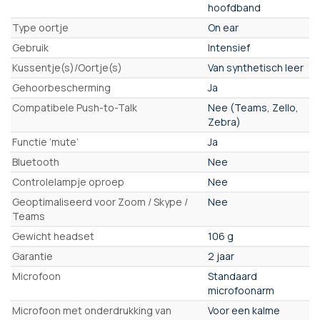
hoofdband
Type oortje
On ear
Gebruik
Intensief
Kussentje(s)/Oortje(s)
Van synthetisch leer
Gehoorbescherming
Ja
Compatibele Push-to-Talk
Nee (Teams, Zello,
Zebra)
Functie ‘mute’
Ja
Bluetooth
Nee
Controlelampje oproep
Nee
Geoptimaliseerd voor Zoom / Skype /
Nee
Teams
Gewicht headset
106 g
Garantie
2 jaar
Microfoon
Standaard
microfoonarm
Microfoon met onderdrukking van
Voor een kalme