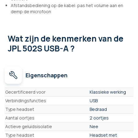
Afstandsbediening op de kabel: pas het volume aan en
demp de microfoon
Wat zijn de kenmerken
van de
JPL 502S USB-A ?
Eigenschappen
Eigenschappen
Gecertificeerd voor
Klassieke werking
Verbindingsfuncties
USB
Type headset
Bedraad
Aantal oortjes
2 oortjes
Actieve geluidsisolatie
Nee
Type headset
Headset met