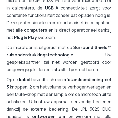
microfoon, de JPL 502S. Perfect voor thuiswerken of
in callcenters, de
USB-A
connectiviteit zorgt voor
constante functionaliteit zonder dat opladen nodig is.
Deze professionele microfoonheadset is compatibel
met
alle computers
en is direct operationeel dankzij
het
Plug & Play
systeem.
De microfoon is uitgerust met de
Surround Shield™
ruisonderdrukkingstechnologie
. Uw
gesprekspartner zal niet worden gestoord door
omgevingsgeluiden en zal u altijd perfect horen.
Op de
kabel
bevindt zich een
afstandsbediening
met
3 knoppen, 2 om het volume te verhogen/verlagen en
een Mute-knop met een lampje om de microfoon uit te
schakelen. U kunt uw apparaat eenvoudig bedienen
dankzij de externe bediening. De JPL 502S DUO
headset is
ontworpen om te werken
met alle