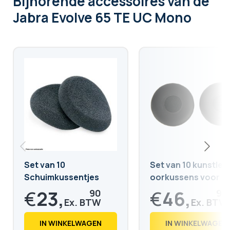
Bijhorende accessoires
van de
Jabra Evolve 65 TE UC Mono
Set van 10
Set van 10 kunstler
Schuimkussentjes
oorkussens voor
voor Jabra Evolve 20,
Jabra Evolve 20, 30,
€
23,
€
46,
90
90
30, 40 en 65
en 65
€
28,
€
56,
92
75
IN WINKELWAGEN
IN WINKELWAGEN