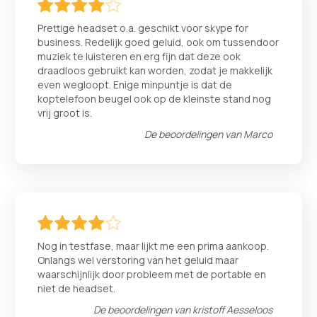
80
100
% of
Prettige headset o.a. geschikt voor skype for
business. Redelijk goed geluid, ook om tussendoor
muziek te luisteren en erg fijn dat deze ook
draadloos gebruikt kan worden, zodat je makkelijk
even wegloopt. Enige minpuntje is dat de
koptelefoon beugel ook op de kleinste stand nog
vrij groot is.
De beoordelingen van
Marco
80
100
% of
Nog in testfase, maar lijkt me een prima aankoop.
Onlangs wel verstoring van het geluid maar
waarschijnlijk door probleem met de portable en
niet de headset.
De beoordelingen van
kristoff Aesseloos