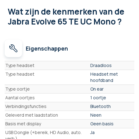
Wat zijn de kenmerken
van de
Jabra Evolve 65 TE UC Mono ?
Eigenschappen
Eigenschappen
Type headset
Draadloos
Type headset
Headset met
hoofdband
Type oortje
On ear
Aantal oortjes
1 oortje
Verbindingsfuncties
Bluetooth
Geleverd met laadstation
Neen
Basis met display
Geen basis
USB Dongle (+bereik, HD Audio, auto.
Ja
verb.)