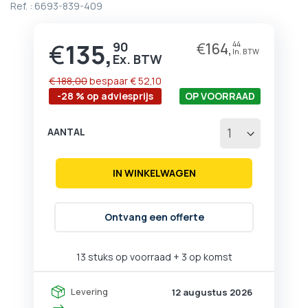
Ref. :
6693-839-409
begin
van
de
€
135,
90
€
164,
44
Prijs
afbeeldingen-
gallerij
€ 188,00
bespaar
€ 52,10
-28 % op adviesprijs
OP VOORRAAD
AANTAL
IN WINKELWAGEN
Ontvang een offerte
13 stuks op voorraad
+ 3 op komst
Levering
12 augustus 2026