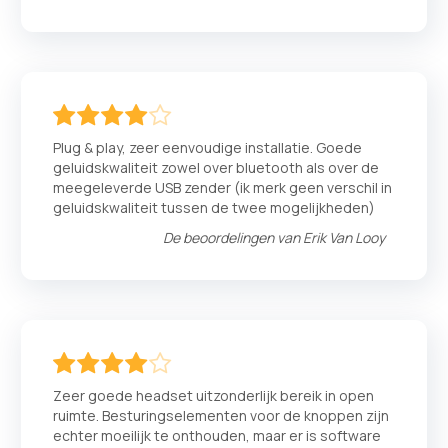
80
100
% of
Plug & play, zeer eenvoudige installatie. Goede
geluidskwaliteit zowel over bluetooth als over de
meegeleverde USB zender (ik merk geen verschil in
geluidskwaliteit tussen de twee mogelijkheden)
De beoordelingen van
Erik Van Looy
80
100
% of
Zeer goede headset uitzonderlijk bereik in open
ruimte. Besturingselementen voor de knoppen zijn
echter moeilijk te onthouden, maar er is software