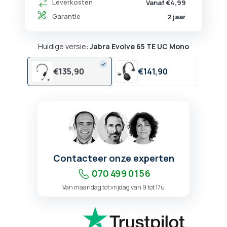
Leverkosten
Vanaf €4,99
Garantie
2 jaar
Huidige versie:
Jabra Evolve 65 TE UC Mono
€
135,
90
€
141,
90
Contacteer onze experten
070 499 01 56
Van maandag tot vrijdag van 9 tot 17u