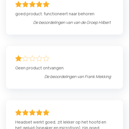
100
100
% of
goed product. functioneert naar behoren
De beoordelingen van
van de Groep Hilbert
20
100
% of
Geen product ontvangen
De beoordelingen van
Frank Mekking
100
100
% of
Headset werkt goed, zit lekker op het hoofd en
het geluid (speaker en microfoon) zijn goed.