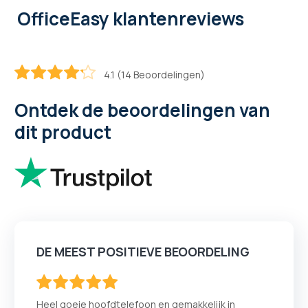
OfficeEasy klantenreviews
4.1 (14 Beoordelingen)
82.857142857143
100
% of
Ontdek de beoordelingen van
dit product
DE MEEST POSITIEVE BEOORDELING
100
100
% of
Heel goeie hoofdtelefoon en gemakkelijk in