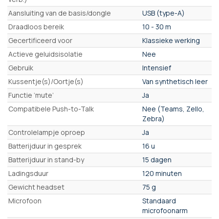
Aansluiting van de basis/dongle
USB (type-A)
Draadloos bereik
10 - 30 m
Gecertificeerd voor
Klassieke werking
Actieve geluidsisolatie
Nee
Gebruik
Intensief
Kussentje(s)/Oortje(s)
Van synthetisch leer
Functie ‘mute’
Ja
Compatibele Push-to-Talk
Nee (Teams, Zello,
Zebra)
Controlelampje oproep
Ja
Batterijduur in gesprek
16 u
Batterijduur in stand-by
15 dagen
Ladingsduur
120 minuten
Gewicht headset
75 g
Microfoon
Standaard
microfoonarm