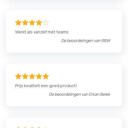
80
100
% of
Werkt als vanzelf met teams
De beoordelingen van
RBW
100
100
% of
Prijs kwaliteit een goed product!
De beoordelingen van
Erkan Belek