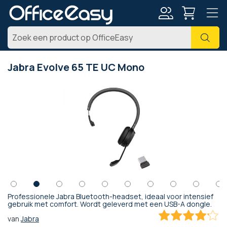
Account
Zoe
Jabra Evolve 65 TE UC Mono
Ga
naar
het
einde
van
de
afbeeldingen-
gallerij
Professionele Jabra Bluetooth-headset, ideaal voor intensief
Ga
gebruik met comfort. Wordt geleverd met een USB-A dongle.
naar
van
Jabra
het
82.857142857143
100
% of