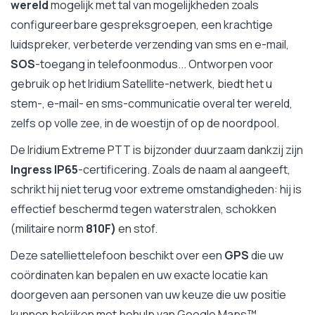
wereld
mogelijk met tal van mogelijkheden zoals
configureerbare gespreksgroepen, een krachtige
luidspreker, verbeterde verzending van sms en e-mail,
SOS
-toegang in telefoonmodus... Ontworpen voor
gebruik op het Iridium Satellite-netwerk, biedt het u
stem-, e-mail- en sms-communicatie overal ter wereld,
zelfs op volle zee, in de woestijn of op de noordpool.
De Iridium Extreme PTT is bijzonder duurzaam dankzij zijn
Ingress IP65
-certificering. Zoals de naam al aangeeft,
schrikt hij niet terug voor extreme omstandigheden: hij is
effectief beschermd tegen waterstralen, schokken
(militaire norm
810F)
en stof.
Deze satelliettelefoon beschikt over een
GPS
die uw
coördinaten kan bepalen en uw exacte locatie kan
doorgeven aan personen van uw keuze die uw positie
kunnen bekijken met behulp van Google Maps™.