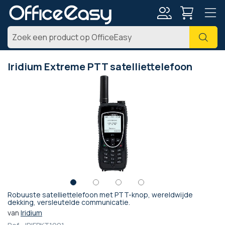
Account
Zoe
Iridium Extreme PTT satelliettelefoon
Ga
naar
het
einde
van
de
afbeeldingen-
gallerij
Robuuste satelliettelefoon met PTT-knop, wereldwijde
Ga
dekking, versleutelde communicatie.
naar
van
Iridium
het