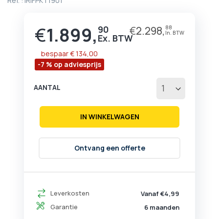
Ref. :
IRIFPKT1901
begin
van
de
€
1.899,
90
€
2.298,
88
Prijs
afbeeldingen-
gallerij
bespaar
€ 134,00
-7 % op adviesprijs
AANTAL
IN WINKELWAGEN
Ontvang een offerte
Leverkosten
Vanaf €4,99
Garantie
6 maanden