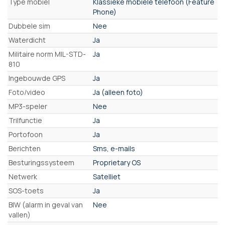
Type mobiel
Klassieke mobiele telefoon (Feature
Phone)
Dubbele sim
Nee
Waterdicht
Ja
Militaire norm MIL-STD-
Ja
810
Ingebouwde GPS
Ja
Foto/video
Ja (alleen foto)
MP3-speler
Nee
Trilfunctie
Ja
Portofoon
Ja
Berichten
Sms, e-mails
Besturingssysteem
Proprietary OS
Netwerk
Satelliet
SOS-toets
Ja
BIW (alarm in geval van
Nee
vallen)