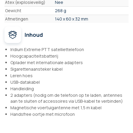
Atex (explosieveilig)
Nee
Gewicht
268 g
Afmetingen
140 x 60 x 32 mm
Inhoud
Iridium Extreme PTT satelliettelefoon
Hoogcapaciteitsbatterij
Oplader met internationale adapters
Sigarettenaansteker kabel
Leren hoes
USB-datakabel
Handleiding
2 adapters (nodig om de telefoon op te laden, antennes
aan te sluiten of accessoires via USB-kabel te verbinden)
Magnetische voertuigantenne met 1,5 m kabel
Handsfree oortje met microfoon