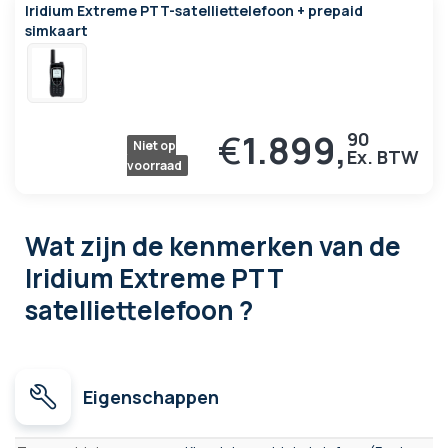
Iridium Extreme PTT-satelliettelefoon + prepaid
simkaart
€
1.899,
90
Niet op
voorraad
Wat zijn de kenmerken
van de
Iridium Extreme PTT
satelliettelefoon ?
Eigenschappen
Eigenschappen