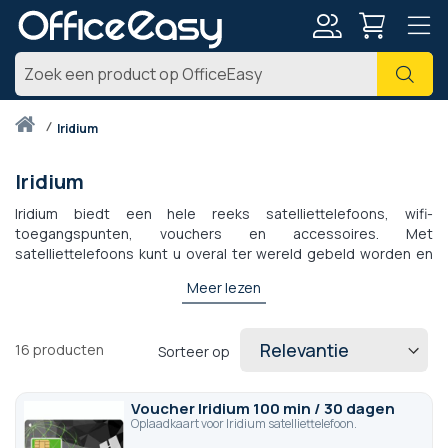
Account
Zoe
Thuis
iridium
Iridium
Iridium biedt een hele reeks satelliettelefoons, wifi-
toegangspunten, vouchers en accessoires. Met
satelliettelefoons kunt u overal ter wereld gebeld worden en
gebeld worden, zelfs in zeer afgelegen gebieden die niet
Meer lezen
worden gedekt door conventionele GSM-netwerken. Er zijn
ook robuuste modellen, zoals de
Iridium Extreme 9575
,
ontworpen voor gebruik in zware omstandigheden. Ontdek
16
producten
Sorteer op
ook het Iridium Go Wifi-toegangspunt om uw smartphone of
tablet in een satelliettelefoon te veranderen en overal op
internet te surfen.
Voucher Iridium 100 min / 30 dagen
Oplaadkaart voor Iridium satelliettelefoon.