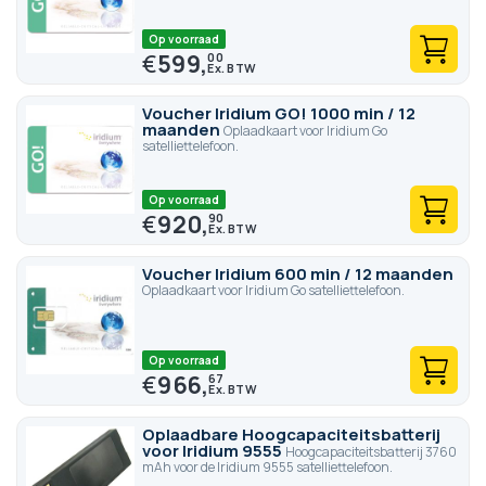
Op voorraad
€
599,
00
Voucher Iridium GO! 1000 min / 12
maanden
Oplaadkaart voor Iridium Go
satelliettelefoon.
Op voorraad
€
920,
90
Voucher Iridium 600 min / 12 maanden
Oplaadkaart voor Iridium Go satelliettelefoon.
Op voorraad
€
966,
67
Oplaadbare Hoogcapaciteitsbatterij
voor Iridium 9555
Hoogcapaciteitsbatterij 3760
mAh voor de Iridium 9555 satelliettelefoon.