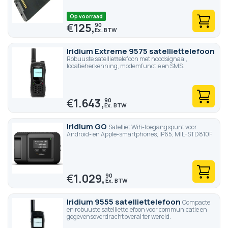
Op voorraad
€
125,
90
Iridium Extreme 9575 satelliettelefoon
Robuuste satelliettelefoon met noodsignaal,
locatieherkenning, modemfunctie en SMS.
€
1.643,
90
Iridium GO
Satelliet Wifi-toegangspunt voor
Android- en Apple-smartphones, IP65, MIL-STD810F
€
1.029,
90
Iridium 9555 satelliettelefoon
Compacte
en robuuste satelliettelefoon voor communicatie en
gegevensoverdracht overal ter wereld.