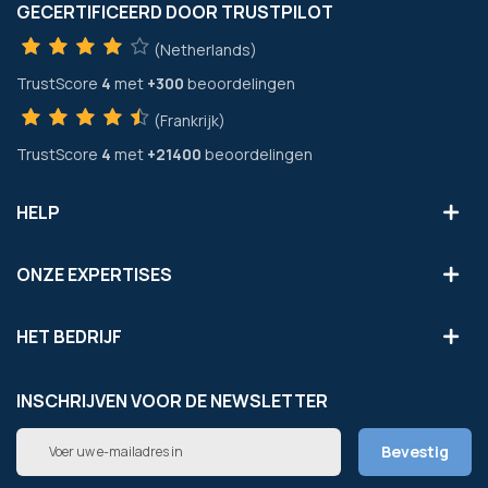
GECERTIFICEERD DOOR TRUSTPILOT
(Netherlands)
TrustScore
4
met
+300
beoordelingen
(Frankrijk)
TrustScore
4
met
+21400
beoordelingen
HELP
ONZE EXPERTISES
HET BEDRIJF
INSCHRIJVEN VOOR DE NEWSLETTER
Abonneer
Bevestig
u
op