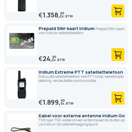
€
1.358,
90
Prepaid SIM-kaart Iridium
Prepaid SIM-kaart
voor Iridium satelliettelefoon
€
24,
90
Iridium Extreme PTT satelliettelefoon
Robuuste satelliettelefoon met PTT-knop, wereldwijde
dekking, versleutelde communicatie.
€
1.899,
90
Kabel voor externe antenne Iridium Go
TS9 naar TNC-kabel om een antenne aan te sluiten op
uw Iridium Go! satelliettoegangspunt