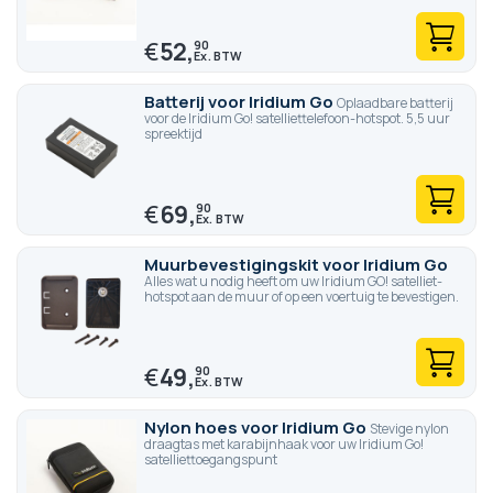
€
52,
90
Batterij voor Iridium Go
Oplaadbare batterij
voor de Iridium Go! satelliettelefoon-hotspot. 5,5 uur
spreektijd
€
69,
90
Muurbevestigingskit voor Iridium Go
Alles wat u nodig heeft om uw Iridium GO! satelliet-
hotspot aan de muur of op een voertuig te bevestigen.
€
49,
90
Nylon hoes voor Iridium Go
Stevige nylon
draagtas met karabijnhaak voor uw Iridium Go!
satelliettoegangspunt