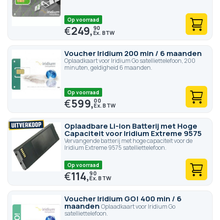
Op voorraad
€
249,
90
Voucher Iridium 200 min / 6 maanden
Oplaadkaart voor Iridium Go satelliettelefoon, 200
minuten, geldigheid 6 maanden.
Op voorraad
€
599,
00
Oplaadbare Li-ion Batterij met Hoge
Capaciteit voor Iridium Extreme 9575
Vervangende batterij met hoge capaciteit voor de
Iridium Extreme 9575 satelliettelefoon.
Op voorraad
€
114,
90
Voucher Iridium GO! 400 min / 6
maanden
Oplaadkaart voor Iridium Go
satelliettelefoon.