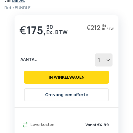
van
Bartec
het
Ref. :
BUNDLE
begin
van
de
€
175,
90
€
212,
84
afbeeldingen-
gallerij
AANTAL
IN WINKELWAGEN
Ontvang een offerte
Leverkosten
Vanaf €4,99