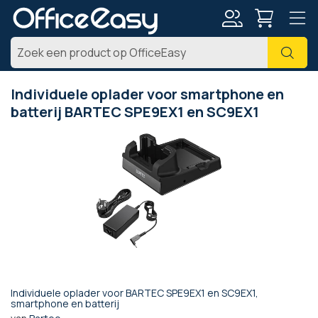
Account
Zoe
Individuele oplader voor smartphone en
batterij BARTEC SPE9EX1 en SC9EX1
Ga
naar
het
einde
van
de
afbeeldingen-
gallerij
Individuele oplader voor BARTEC SPE9EX1 en SC9EX1,
Ga
smartphone en batterij
naar