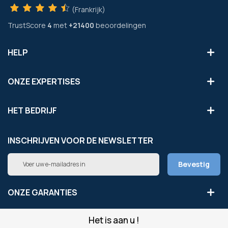
(Frankrijk)
TrustScore
4
met
+21400
beoordelingen
HELP
ONZE EXPERTISES
HET BEDRIJF
INSCHRIJVEN VOOR DE NEWSLETTER
Abonneer
Bevestig
u
op
onze
ONZE GARANTIES
nieuwsbrief
Het is aan u !
LEGAAL