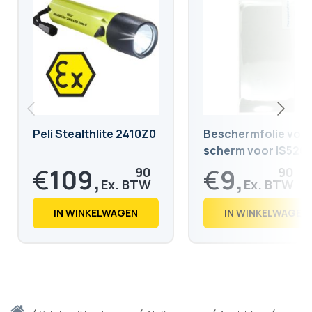
Peli Stealthlite 2410Z0
Beschermfolie voo
scherm voor IS520.
€
109,
€
9,
90
90
€
132,
€
11,
98
98
IN WINKELWAGEN
IN WINKELWAGEN