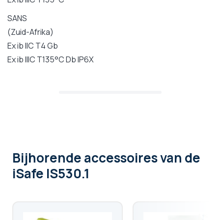
SANS
(Zuid-Afrika)
Ex ib IIC T4 Gb
Ex ib IIIC T135°C Db IP6X
Bijhorende accessoires
van de
iSafe IS530.1