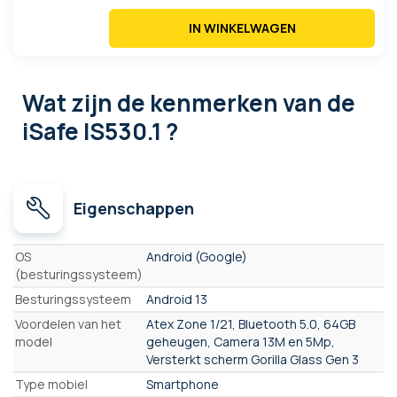
IN WINKELWAGEN
Wat zijn de kenmerken
van de
iSafe IS530.1 ?
Eigenschappen
Eigenschappen
OS
Android (Google)
(besturingssysteem)
Besturingssysteem
Android 13
Voordelen van het
Atex Zone 1/21, Bluetooth 5.0, 64GB
model
geheugen, Camera 13M en 5Mp,
Versterkt scherm Gorilla Glass Gen 3
Type mobiel
Smartphone