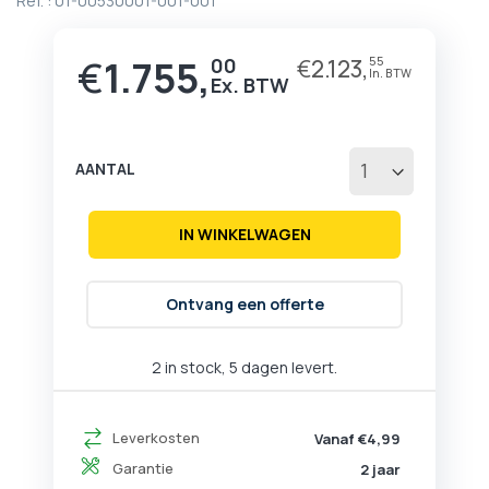
Ref. :
01-00530001-001-001
begin
van
de
€
1.755,
00
€
2.123,
55
afbeeldingen-
gallerij
AANTAL
IN WINKELWAGEN
Ontvang een offerte
2 in stock, 5 dagen levert.
Leverkosten
Vanaf €4,99
Garantie
2 jaar