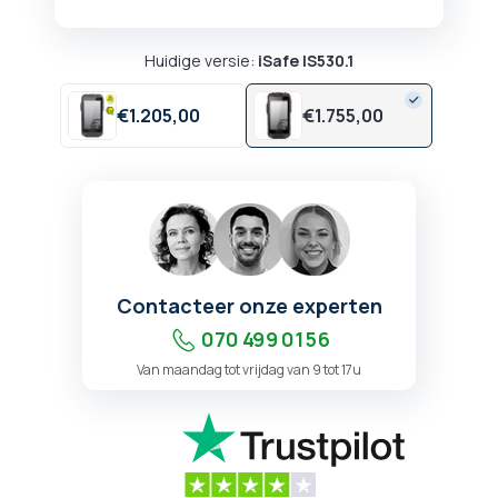
Huidige versie:
iSafe IS530.1
€
1.205,
00
€
1.755,
00
Contacteer onze experten
070 499 01 56
Van maandag tot vrijdag van 9 tot 17u