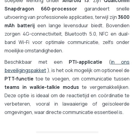
soepele werking onder
Android 13
. Zijn
Qualcomm
Snapdragon 660-processor
garandeert snelle
uitvoering van professionele applicaties, terwijl zijn
3600
mAh batterij
een lange levensduur biedt. Bovendien
zorgen 4G-connectiviteit, Bluetooth 5.0, NFC en dual-
band Wi-Fi voor optimale communicatie, zelfs onder
moeilijke omstandigheden.
Beschikbaar met een
PTI-applicatie
(
in ons
beveiligingspakket
), is het ook mogelijk om optioneel de
PTT-functie
toe te voegen, om communicatie tussen
teams in walkie-talkie modus
te vergemakkelijken.
Deze optie is ideaal om de reactietijd en coördinatie te
verbeteren, vooral in lawaaierige of geïsoleerde
omgevingen, waar directe communicatie essentieel is.