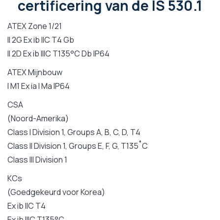
certificering van de IS 530.1
ATEX Zone 1/21
II 2G Ex ib IIC T4 Gb
II 2D Ex ib IIIC T135°C Db IP64
ATEX Mijnbouw
I M1 Ex ia I Ma IP64
CSA
(Noord-Amerika)
Class I Division 1, Groups A, B, C, D, T4
Class II Division 1, Groups E, F, G, T135˚C
Class III Division 1
KCs
(Goedgekeurd voor Korea)
Ex ib IIC T4
Ex ib IIIC T135°C