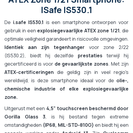
ISafe IS530.1
De
i.safe IS530.1
is een smartphone ontworpen voor
gebruik in een
explosiegevaarlijke ATEX zone 1/21
, die
optimale veiligheid garandeert in risicovolle omgevingen.
Identiek aan zijn tegenhanger
voor zone 2/22
(IS530.2), biedt hij dezelfde
prestaties
terwijl hij
gecertificeerd is voor
de gevaarlijkste zones
. Met zijn
ATEX-certificeringen
die geldig zijn in veel regio's
wereldwijd, is deze smartphone ideaal voor de
olie-,
chemische industrie of elke explosiegevaarlijke
zone.
Uitgerust met een
4,5" touchscreen beschermd door
Gorilla Glass 3
, is hij bestand tegen extreme
omstandigheden
(IP68, MIL-STD-810G)
en biedt hij een