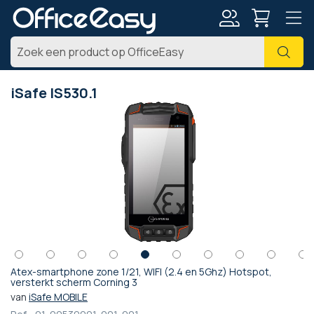
Account
Zoe
iSafe IS530.1
Ga
naar
het
einde
van
de
afbeeldingen-
gallerij
Atex-smartphone zone 1/21, WIFI (2.4 en 5Ghz) Hotspot,
Ga
versterkt scherm Corning 3
naar
van
iSafe MOBILE
het