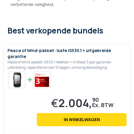
verbeterde veiligheid.
Best verkopende bundels
Peace of Mind-pakket: Isafe IS530.1 + uitgebreide
garantie
Peace of Mind-pakket: IS530.1-telefoon + in totaal 3 jaar garantie-
uitbreiding, reparatie binnen 10 dagen, ontvangstbevestiging
€
2.004,
90
IN WINKELWAGEN