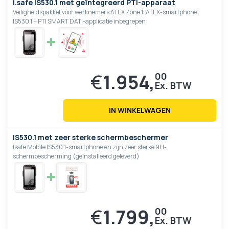
i.safe IS530.1 met geïntegreerd PTI-apparaat
Veiligheidspakket voor werknemers ATEX Zone 1: ATEX-smartphone
IS530.1 + PTI SMART DATI-applicatie inbegrepen
€
1.954,
00
IN WINKELWAGEN
IS530.1 met zeer sterke schermbeschermer
Isafe Mobile IS530.1-smartphone en zijn zeer sterke 9H-
schermbescherming (geïnstalleerd geleverd)
€
1.799,
00