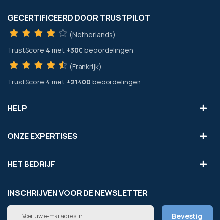
GECERTIFICEERD DOOR TRUSTPILOT
(Netherlands)
TrustScore
4
met
+300
beoordelingen
(Frankrijk)
TrustScore
4
met
+21400
beoordelingen
HELP
ONZE EXPERTISES
HET BEDRIJF
INSCHRIJVEN VOOR DE NEWSLETTER
Abonneer
Bevestig
u