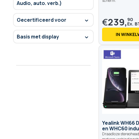
scherm.
Audio, auto. verb.)
€
239,
90
Gecertificeerd voor
IN WINKE
Basis met display
Yealink WH66 
en WHC60 indu
Draadloze stereoheads