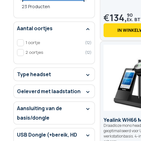
23 Producten
€
134,
90
Aantal oortjes
IN WINKE
1 oortje
12
2 oortjes
12
Type headset
Geleverd met laadstation
Aansluiting van de
basis/dongle
Yealink WH66 
Draadloze mono head
geoptimaliseerd voor
USB Dongle (+bereik, HD
werkstationbasis. 4-