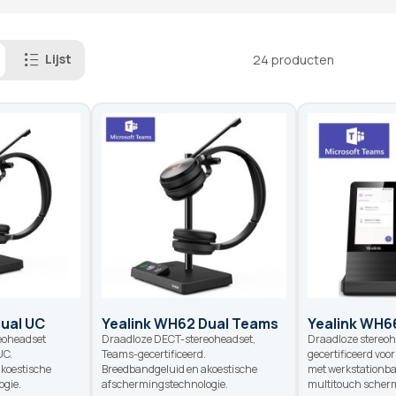
Lijst
24
producten
ual UC
Yealink WH62 Dual Teams
Yealink WH6
eoheadset
Draadloze DECT-stereoheadset,
Draadloze stereo
UC.
Teams-gecertificeerd.
gecertificeerd voo
koestische
Breedbandgeluid en akoestische
met werkstationba
gie.
afschermingstechnologie.
multitouch scher