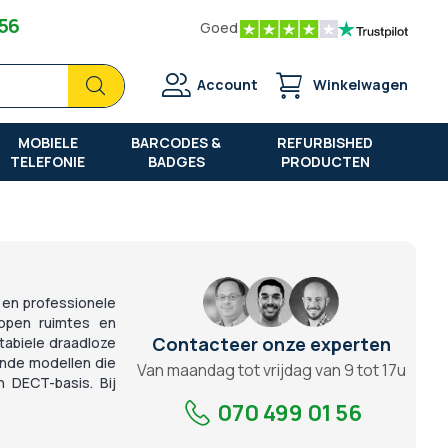
 56
Goed
Zoek
Zoek
Account
Winkelwagen
MOBIELE
BARCODES &
REFURBISHED
TELEFONIE
BADGES
PRODUCTEN
 en professionele
 open ruimtes en
Contacteer onze experten
tabiele draadloze
ende modellen die
Van maandag tot vrijdag van 9 tot 17u
 DECT-basis. Bij
070 499 01 56