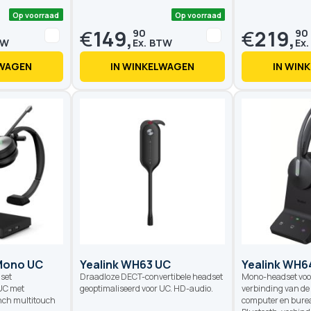
€
149,
€
219,
90
90
LWAGEN
IN WINKELWAGEN
IN WIN
Op voorraad
Op voorraad
Mono UC
Yealink WH63 UC
Yealink WH6
set
Draadloze DECT-convertibele headset
Mono-headset voo
 UC met
geoptimaliseerd voor UC. HD-audio.
verbinding van de
inch multitouch
computer en burea