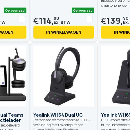
Bluetooth-verbind
smartphone voor h
€
114,
€
139,
90
90
LWAGEN
IN WINKELWAGEN
IN WIN
Op voorraad
Op voorraad
Dual Teams
Yealink WH64 Dual UC
Yealink WH6
ctielader
Stereoheadset met draadloze DECT-
DECT-convertibel
verbinding met uw computer en
bureaustandaard v
et, geleverd
bureautelefoon en Bluetooth-
en bureautelefoon