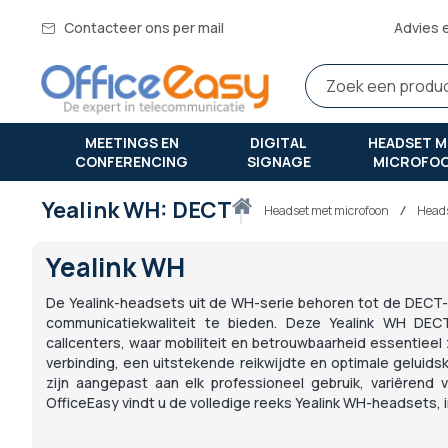
Contacteer ons per mail
Advies 
MEETINGS EN
DIGITAL
HEADSET M
CONFERENCING
SIGNAGE
MICROFO
Yealink WH: DECT
Thuis
headset met microfoon
Heads
Yealink WH
De Yealink-headsets uit de WH-serie behoren tot de DECT-
communicatiekwaliteit te bieden. Deze Yealink WH DEC
callcenters, waar mobiliteit en betrouwbaarheid essentieel
verbinding, een uitstekende reikwijdte en optimale geluids
zijn aangepast aan elk professioneel gebruik, variërend
OfficeEasy vindt u de volledige reeks Yealink WH-headsets,