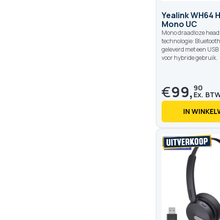
Yealink WH64 H
Mono UC
Mono draadloze head
technologie: Bluetoot
geleverd met een USB
voor hybride gebruik.
€
99,
90
IN WINKE