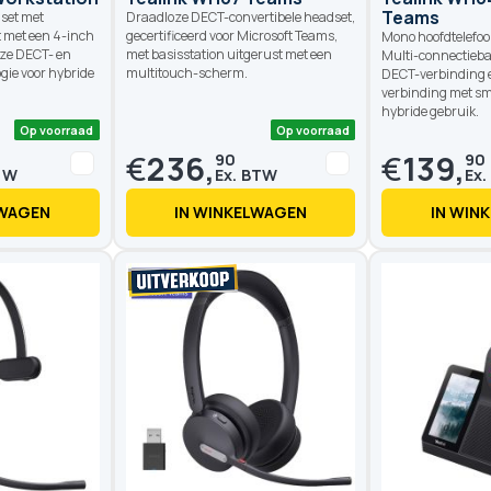
Teams
set met
Draadloze DECT-convertibele headset,
t met een 4-inch
gecertificeerd voor Microsoft Teams,
Mono hoofdtelefo
ze DECT- en
met basisstation uitgerust met een
Multi-connectieba
ie voor hybride
multitouch-scherm.
DECT-verbinding
verbinding met s
hybride gebruik.
€
236,
€
139,
90
90
LWAGEN
IN WINKELWAGEN
IN WIN
Op voorraad
Op voorraad