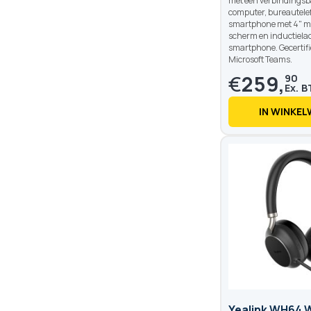
met een verbindingsb
computer, bureautele
smartphone met 4" m
scherm en inductielad
smartphone. Gecertifi
Microsoft Teams.
€
259,
90
IN WINKE
Yealink WH64 