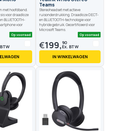
Teams
on met hoofdband.
Stereoheadset met actieve
sis voor draadloze
ruisonderdrukking. Draadloze DECT-
 en BLUETOOTH-
en BLUETOOTH-technologie voor
martphone voor
hybride gebruik. Gecertificeerd voor
Microsoft Teams.
€
199,
90
KELWAGEN
IN WINKELWAGEN
Op voorraad
Op voo