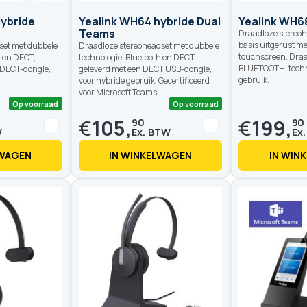
ybride
Yealink WH64 hybride Dual
Yealink WH6
Teams
Draadloze stereoh
basis uitgerust m
set met dubbele
Draadloze stereoheadset met dubbele
touchscreen. Dra
h en DECT,
technologie: Bluetooth en DECT,
BLUETOOTH-techno
 DECT-dongle,
geleverd met een DECT USB-dongle,
gebruik.
voor hybride gebruik. Gecertificeerd
voor Microsoft Teams.
€
105,
€
199,
90
90
LWAGEN
IN WINKELWAGEN
IN WIN