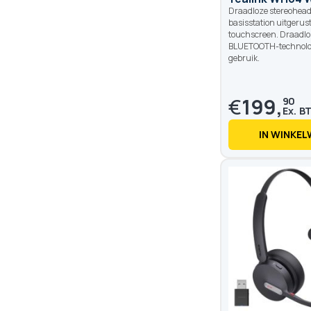
Draadloze stereohead
basisstation uitgerus
touchscreen. Draadlo
BLUETOOTH-technolog
gebruik.
€
199,
90
IN WINKE