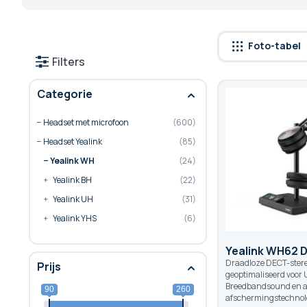
Foto-tabel
Filters
Categorie
Headset met microfoon
600
Headset Yealink
85
Yealink WH
24
Yealink BH
22
Yealink UH
31
Yealink YHS
6
Yealink WH62 D
Draadloze DECT-ster
Prijs
geoptimaliseerd voor 
Breedbandsound en a
90
260
afschermingstechnolo