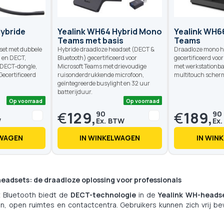
Op voorraad
Op voorraad
ybride
Yealink WH64 Hybrid Mono
Yealink WH
Teams met basis
Teams
set met dubbele
Hybride draadloze headset (DECT &
Draadloze mono h
h en DECT,
Bluetooth) gecertificeerd voor
gecertificeerd voo
 DECT-dongle,
Microsoft Teams met drievoudige
met werkstationba
Gecertificeerd
ruisonderdrukkende microfoon,
multitouch scher
geïntegreerde busylight en 32 uur
batterijduur.
€
129,
€
189,
90
90
LWAGEN
IN WINKELWAGEN
IN WIN
eadsets: de draadloze oplossing voor professionals
ot Bluetooth biedt de
DECT-technologie
in de
Yealink WH-heads
en, open ruimtes en contactcentra. Gebruikers kunnen zich vrij b