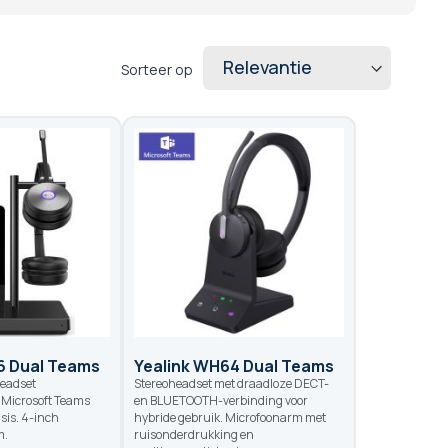
Sorteer op
6 Dual Teams
Yealink WH64 Dual Teams
headset
Stereoheadset met draadloze DECT-
r Microsoft Teams
en BLUETOOTH-verbinding voor
sis. 4-inch
hybride gebruik. Microfoonarm met
m.
ruisonderdrukking en