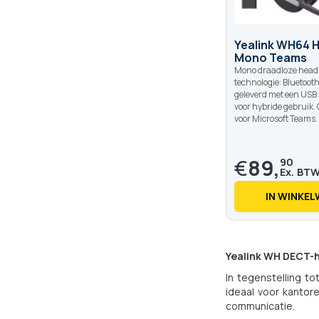
Yealink WH64 H
Mono Teams
Mono draadloze head
technologie: Bluetoot
geleverd met een USB
voor hybride gebruik. 
voor Microsoft Teams.
€
89,
90
IN WINKE
Yealink WH DECT-h
In tegenstelling t
ideaal voor kantor
communicatie.