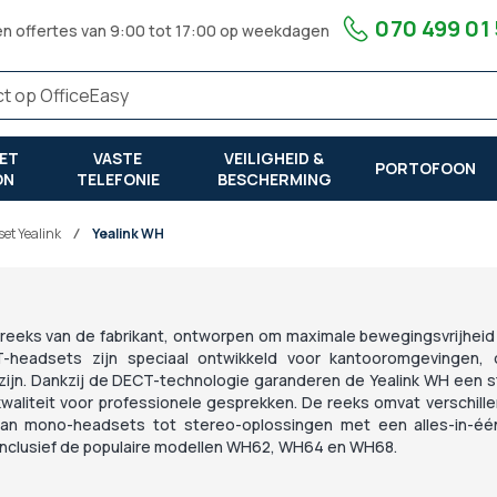
070 499 01
en offertes van 9:00 tot 17:00 op weekdagen
ET
VASTE
VEILIGHEID &
PORTOFOON
ON
TELEFONIE
BESCHERMING
et Yealink
Yealink WH
reeks van de fabrikant, ontworpen om maximale bewegingsvrijheid
T-headsets zijn speciaal ontwikkeld voor kantooromgevingen,
 zijn. Dankzij de DECT-technologie garanderen de Yealink WH een s
kwaliteit voor professionele gesprekken. De reeks omvat verschill
 van mono-headsets tot stereo-oplossingen met een alles-in-één
 inclusief de populaire modellen WH62, WH64 en WH68.