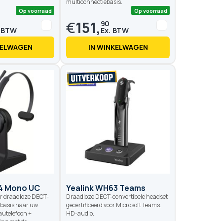
multiconnectiebasis.
€
151,
90
KELWAGEN
IN WINKELWAGEN
Op voorraad
Op voo
4 Mono UC
Yealink WH63 Teams
r draadloze DECT-
Draadloze DECT-convertibele headset
 basis naar uw
gecertificeerd voor Microsoft Teams.
utelefoon +
HD-audio.