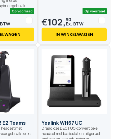
ing met de
ybride gebruik.
€
102,
90
KELWAGEN
IN WINKELWAGEN
Op voorraad
Op voo
3 E2 Teams
Yealink WH67 UC
e headset met
Draadloze DECT UC-convertibele
oor gebruik op pc
headset met basisstation uitgerust
.
met een multitouch-scherm.