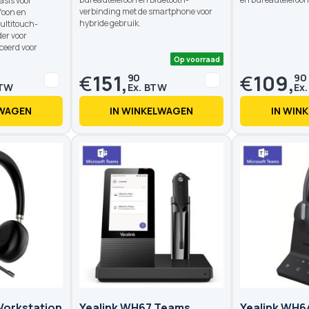
asis voor
verbinding met de smartphone voor
foon en
hybride gebruik.
ultitouch-
er voor
ceerd voor
€
151,
€
109,
90
90
LWAGEN
IN WINKELWAGEN
IN WIN
Op voorraad
Workstation
Yealink WH67 Teams
Yealink WH