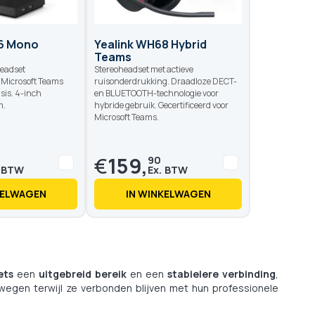
Op voorraad
Op voo
66 Mono
Yealink WH68 Hybrid
Teams
eadset
Stereoheadset met actieve
r Microsoft Teams
ruisonderdrukking. Draadloze DECT-
sis. 4-inch
en BLUETOOTH-technologie voor
m.
hybride gebruik. Gecertificeerd voor
Microsoft Teams.
€
159,
90
KELWAGEN
IN WINKELWAGEN
ets
een
uitgebreid bereik
en een
stabielere verbinding
,
ewegen terwijl ze verbonden blijven met hun professionele