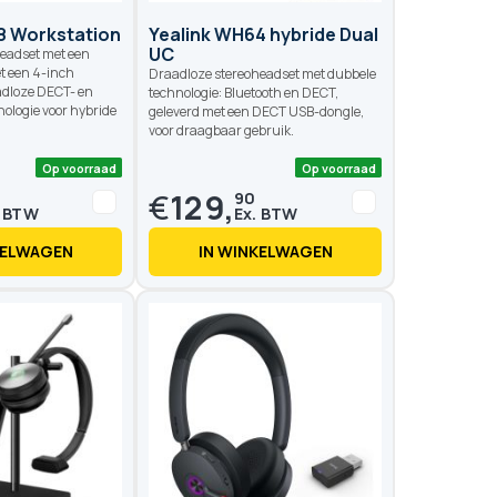
8 Workstation
Yealink WH64 hybride Dual
UC
eadset met een
et een 4-inch
Draadloze stereoheadset met dubbele
adloze DECT- en
technologie: Bluetooth en DECT,
logie voor hybride
geleverd met een DECT USB-dongle,
voor draagbaar gebruik.
€
129,
90
KELWAGEN
IN WINKELWAGEN