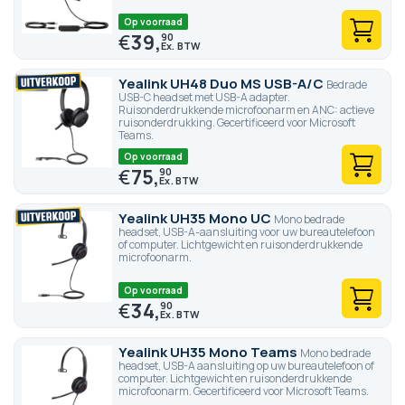
Op voorraad
€
39,
90
Yealink UH48 Duo MS USB-A/C
Bedrade
USB-C headset met USB-A adapter.
Ruisonderdrukkende microfoonarm en ANC: actieve
ruisonderdrukking. Gecertificeerd voor Microsoft
Teams.
Op voorraad
€
75,
90
Yealink UH35 Mono UC
Mono bedrade
headset, USB-A-aansluiting voor uw bureautelefoon
of computer. Lichtgewicht en ruisonderdrukkende
microfoonarm.
Op voorraad
€
34,
90
Yealink UH35 Mono Teams
Mono bedrade
headset, USB-A aansluiting op uw bureautelefoon of
computer. Lichtgewicht en ruisonderdrukkende
microfoonarm. Gecertificeerd voor Microsoft Teams.