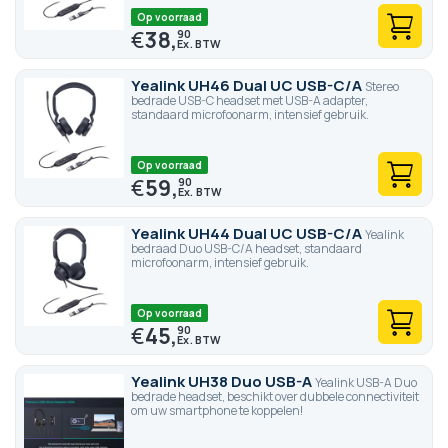
Op voorraad
€
38,
90
Yealink UH46 Dual UC USB-C/A
Stereo
bedrade USB-C headset met USB-A adapter,
standaard microfoonarm, intensief gebruik.
Op voorraad
€
59,
90
Yealink UH44 Dual UC USB-C/A
Yealink
bedraad Duo USB-C/A headset, standaard
microfoonarm, intensief gebruik.
Op voorraad
€
45,
90
Yealink UH38 Duo USB-A
Yealink USB-A Duo
bedrade headset, beschikt over dubbele connectiviteit
om uw smartphone te koppelen!