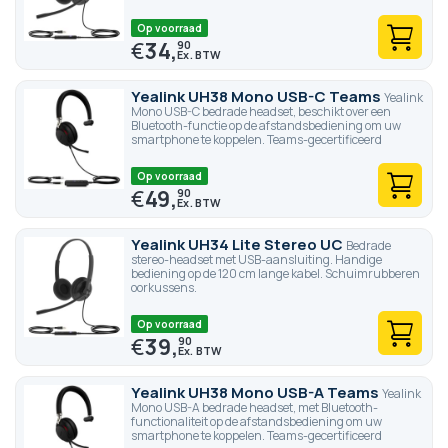
Op voorraad
€
34,
90
Yealink UH38 Mono USB-C Teams
Yealink
Mono USB-C bedrade headset, beschikt over een
Bluetooth-functie op de afstandsbediening om uw
smartphone te koppelen. Teams-gecertificeerd
Op voorraad
€
49,
90
Yealink UH34 Lite Stereo UC
Bedrade
stereo-headset met USB-aansluiting. Handige
bediening op de 120 cm lange kabel. Schuimrubberen
oorkussens.
Op voorraad
€
39,
90
Yealink UH38 Mono USB-A Teams
Yealink
Mono USB-A bedrade headset, met Bluetooth-
functionaliteit op de afstandsbediening om uw
smartphone te koppelen. Teams-gecertificeerd