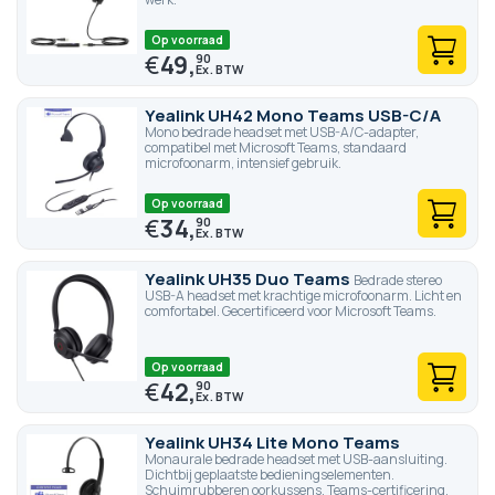
Op voorraad
€
49,
90
Yealink UH42 Mono Teams USB-C/A
Mono bedrade headset met USB-A/C-adapter,
compatibel met Microsoft Teams, standaard
microfoonarm, intensief gebruik.
Op voorraad
€
34,
90
Yealink UH35 Duo Teams
Bedrade stereo
USB-A headset met krachtige microfoonarm. Licht en
comfortabel. Gecertificeerd voor Microsoft Teams.
Op voorraad
€
42,
90
Yealink UH34 Lite Mono Teams
Monaurale bedrade headset met USB-aansluiting.
Dichtbij geplaatste bedieningselementen.
Schuimrubberen oorkussens. Teams-certificering.