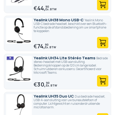
€
44,
90
Yealink UH38 Mono USB-C
Yealink Mono
USB-C bedrade headset, beschikt over een Bluetooth-
functie op de afstandsbediening om uw smartphone
te koppelen
€
74,
90
Yealink UH34 Lite Stéréo Teams
Bedrade
stereo-headset met USB-aansluiting.
Bedieningsknoppen op de 120 cm lange kabel.
Schuimrubberen oorkussens. Gecertificeerd voor
Microsoft Teams.
€
30,
90
Yealink UH35 Duo UC
Duo bedrade headset,
USB-A-aansluiting voor uw bureautelefoon of
computer. Lichtgewicht en ruisonderdrukkende
microfoonarm.