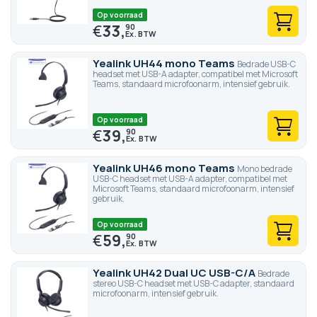
Op voorraad
€
33,
90
Yealink UH44 mono Teams
Bedrade USB-C
headset met USB-A adapter, compatibel met Microsoft
Teams, standaard microfoonarm, intensief gebruik.
Op voorraad
€
39,
90
Yealink UH46 mono Teams
Mono bedrade
USB-C headset met USB-A adapter, compatibel met
Microsoft Teams, standaard microfoonarm, intensief
gebruik.
Op voorraad
€
59,
90
Yealink UH42 Dual UC USB-C/A
Bedrade
stereo USB-C headset met USB-C adapter, standaard
microfoonarm, intensief gebruik.