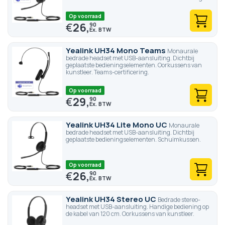
Op voorraad
€
26,
90
Yealink UH34 Mono Teams
Monaurale
bedrade headset met USB-aansluiting. Dichtbij
geplaatste bedieningselementen. Oorkussens van
kunstleer. Teams-certificering.
Op voorraad
€
29,
90
Yealink UH34 Lite Mono UC
Monaurale
bedrade headset met USB-aansluiting. Dichtbij
geplaatste bedieningselementen. Schuimkussen.
Op voorraad
€
26,
90
Yealink UH34 Stereo UC
Bedrade stereo-
headset met USB-aansluiting. Handige bediening op
de kabel van 120 cm. Oorkussens van kunstleer.