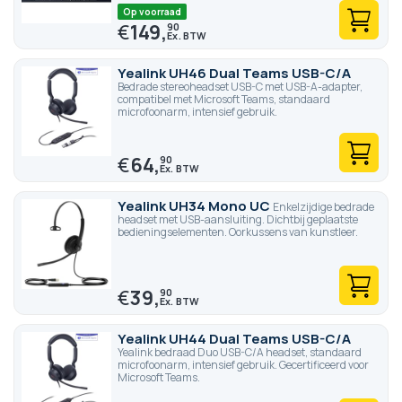
Op voorraad
€
149,
90
Yealink UH46 Dual Teams USB-C/A
Bedrade stereoheadset USB-C met USB-A-adapter,
compatibel met Microsoft Teams, standaard
microfoonarm, intensief gebruik.
€
64,
90
Yealink UH34 Mono UC
Enkelzijdige bedrade
headset met USB-aansluiting. Dichtbij geplaatste
bedieningselementen. Oorkussens van kunstleer.
€
39,
90
Yealink UH44 Dual Teams USB-C/A
Yealink bedraad Duo USB-C/A headset, standaard
microfoonarm, intensief gebruik. Gecertificeerd voor
Microsoft Teams.