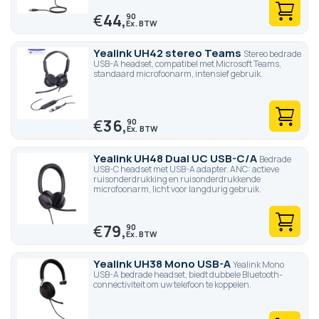
€
44,
90
Yealink UH42 stereo Teams
Stereo bedrade
USB-A headset, compatibel met Microsoft Teams,
standaard microfoonarm, intensief gebruik.
€
36,
90
Yealink UH48 Dual UC USB-C/A
Bedrade
USB-C headset met USB-A adapter. ANC: actieve
ruisonderdrukking en ruisonderdrukkende
microfoonarm, licht voor langdurig gebruik.
€
79,
90
Yealink UH38 Mono USB-A
Yealink Mono
USB-A bedrade headset, biedt dubbele Bluetooth-
connectiviteit om uw telefoon te koppelen.