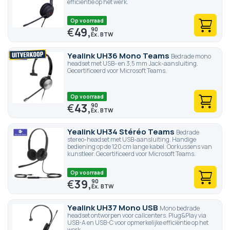
efficiëntie op het werk.
Op voorraad
€
49,
90
Yealink UH36 Mono Teams
Bedrade mono
headset met USB- en 3,5 mm Jack-aansluiting.
Gecertificeerd voor Microsoft Teams.
Op voorraad
€
43,
90
Yealink UH34 Stéréo Teams
Bedrade
stereo-headset met USB-aansluiting. Handige
bediening op de 120 cm lange kabel. Oorkussens van
kunstleer. Gecertificeerd voor Microsoft Teams.
Op voorraad
€
39,
90
Yealink UH37 Mono USB
Mono bedrade
headset ontworpen voor callcenters. Plug&Play via
USB-A en USB-C voor opmerkelijke efficiëntie op het
werk.