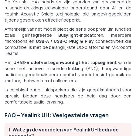
De Yealink UH4x headsets zijn voorzien van geavanceerde
ruisonderdrukkingstechnologie ondersteund door AI en de
Yealink Acoustic Shield-technologie die omgevingsgeluiden
tijdens gesprekken effectief beperkt.
Afhankelijk van het model biedt de serie ook premium functies
zoals geïntegreerde
Busylight
-indicatoren, meerdere
microfoons en
USB-A / USB-C Plug & Play
connectiviteit die
compatibel is met de belangrijkste UC-platforms en Microsoft
Teams.
Het
UH48-model vertegenwoordigt het topsegment
van de
serie met actieve ruisonderdrukking (ANC), hoogwaardige
audio en geoptimaliseerd comfort voor intensief gebruik op
kantoor, thuiswerken of callcenters.
In combinatie met luidsprekers die zijn geoptimaliseerd voor
spraak, bieden deze headsets de hele dag door een
comfortabele audio-ervaring.
FAQ – Yealink UH: Veelgestelde vragen
1. Wat zijn de voordelen van Yealink UH bedrade
headsets?