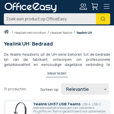
Account
Zoe
Thuis
headset met microfoon
Headset Yealink
Yealink UH
Yealink UH: Bedraad
De Yealink-headsets uit de UH-serie behoren tot de bedrade
lijn van de fabrikant, ontworpen om professionele
geluidskwaliteit en eenvoudige dagelijkse verbinding te
bieden. Deze bedrade Yealink UH-headsets zijn bijzonder
Meer lezen
geschikt voor kantoren, callcenters en thuiswerkomgevingen
die duidelijke en betrouwbare communicatie vereisen. Dankzij
hun USB-A-, USB-C- of Jack-aansluitingen, afhankelijk van het
31
producten
Sorteer op
model, garanderen de Yealink UH een snelle Plug & Play-
installatie. Bij OfficeEasy vindt u de volledige reeks bedrade
Yealink UH-headsets, inclusief de populaire modellen UH36,
Yealink UH37 USB Teams
USB-A, USB-C
UH42 en UH48.
bedrade headset ontworpen voor callcenters.
Plug&Play en Teams-gecertificeerd voor opmerkelijke