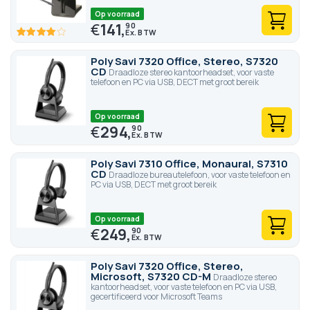
Op voorraad
€
141,
90
80
100
% of
Poly Savi 7320 Office, Stereo, S7320
CD
Draadloze stereo kantoorheadset, voor vaste
telefoon en PC via USB, DECT met groot bereik
Op voorraad
€
294,
90
Poly Savi 7310 Office, Monaural, S7310
CD
Draadloze bureautelefoon, voor vaste telefoon en
PC via USB, DECT met groot bereik
Op voorraad
€
249,
90
Poly Savi 7320 Office, Stereo,
Microsoft, S7320 CD-M
Draadloze stereo
kantoorheadset, voor vaste telefoon en PC via USB,
gecertificeerd voor Microsoft Teams