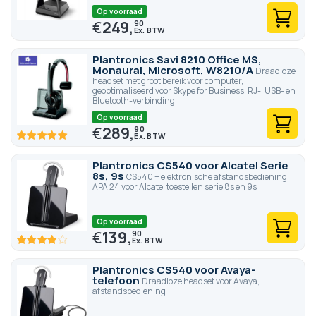
Op voorraad
€
249,
90
Plantronics Savi 8210 Office MS,
Monaural, Microsoft, W8210/A
Draadloze
headset met groot bereik voor computer,
geoptimaliseerd voor Skype for Business, RJ-, USB- en
Bluetooth-verbinding.
Op voorraad
€
289,
90
100
100
% of
Plantronics CS540 voor Alcatel Serie
8s, 9s
CS540 + elektronische afstandsbediening
APA 24 voor Alcatel toestellen serie 8s en 9s
Op voorraad
€
139,
90
77.6
100
% of
Plantronics CS540 voor Avaya-
telefoon
Draadloze headset voor Avaya,
afstandsbediening