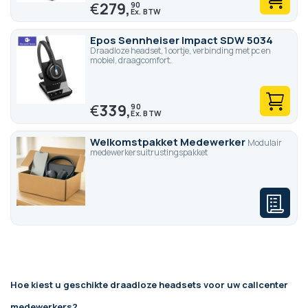
€
279,
90
Epos Sennheiser Impact SDW 5034
Draadloze headset, 1 oortje, verbinding met pc en
mobiel, draagcomfort.
€
339,
90
Welkomstpakket Medewerker
Modulair
medewerkersuitrustingspakket
Hoe kiest u geschikte draadloze headsets voor uw callcenter
medewerkers?