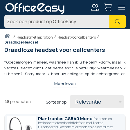
Account
Zoe
Thuis
headset met microfoon
Headset voor callcenters
Draadloze Headset
Draadloze headset voor callcenters
*Goedemorgen meneer, waarmee kan ik u helpen? –Sorry, maar ik
versta u slecht kunt u dat herhalen? *Ja natuurlijk, waarmee kan ik
u helpen? -Sorry maar ik hoor uw collega’s op de achtergrond en
verder niets. *Oke meneer hoort u mij nu beter? *Meneer? *Meneer
Meer lezen
bent u er nog? …
Bovenstaande situatie geeft een gesprek tussen een klant een
klantenservice medewerker van een bedrijf weer. Wat uit deze
48
producten
Sorteer op
situatie duidelijk naar voren komt, is hoe vervelend het voor een
klant is om zich niet verstaanbaar te kunnen maken. Een probleem
dat echter geen probleem hoeft te zijn, indien u de juiste
Plantronics CS540 Mono
Plantronics
uitrusting aanschaft. Bij OfficeEasy vindt u een groot assortiment
bedrade telefoonhoofdtelefoon met 1 oortje,
ruisonderdrukkende microfoon en geleverd met
draadloze headsets terug welke vooral in callcenters worden