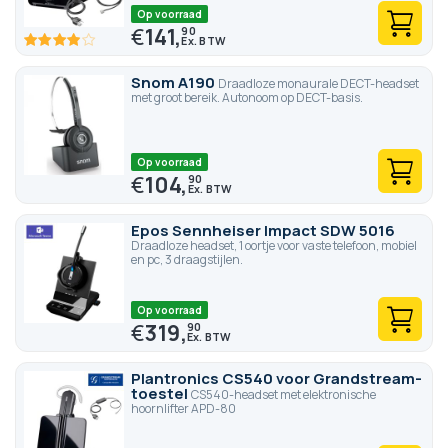
Op voorraad
€
141,
90
77.6
100
% of
Snom A190
Draadloze monaurale DECT-headset
met groot bereik. Autonoom op DECT-basis.
Op voorraad
€
104,
90
Epos Sennheiser Impact SDW 5016
Draadloze headset, 1 oortje voor vaste telefoon, mobiel
en pc, 3 draagstijlen.
Op voorraad
€
319,
90
Plantronics CS540 voor Grandstream-
toestel
CS540-headset met elektronische
hoornlifter APD-80