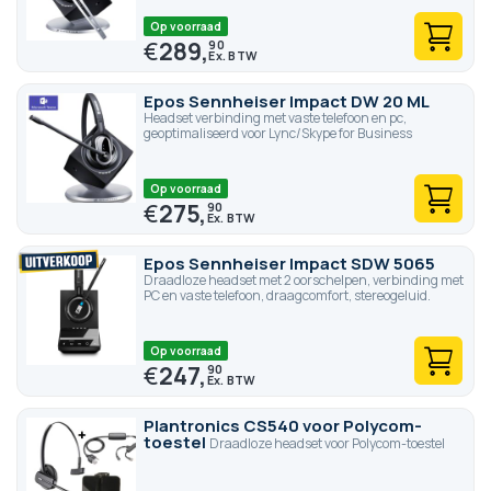
Op voorraad
€
289,
90
Epos Sennheiser Impact DW 20 ML
Headset verbinding met vaste telefoon en pc,
geoptimaliseerd voor Lync/Skype for Business
Op voorraad
€
275,
90
Epos Sennheiser Impact SDW 5065
Draadloze headset met 2 oorschelpen, verbinding met
PC en vaste telefoon, draagcomfort, stereogeluid.
Op voorraad
€
247,
90
Plantronics CS540 voor Polycom-
toestel
Draadloze headset voor Polycom-toestel