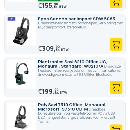
€
155,
90
Epos Sennheiser Impact SDW 5063
Draadloze headset met 2 oorschelpen, verbinding met
PC, draagcomfort, stereogeluid.
€
309,
90
Plantronics Savi 8210 Office UC,
Monaural, Standard, W8210/A
Draadloze
headset met één oortje voor unified communications,
drievoudige connectiviteit RJ, USB en Bluetooth.
€
199,
90
Poly Savi 7310 Office, Monaural,
Microsoft, S7310 CD-M
Draadloze
bureautelefoon, voor vaste telefoon en PC via USB,
DECT lange afstand, gecertificeerd voor Microsoft
Teams