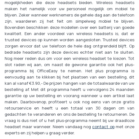
mogelijkheden die deze headsets bieden. Wireless headsets
maken het namelijk voor uw personeel mogelijk om mobiel te
blijven. Zeker wanneer werknemers de gehele dag aan de telefoon
zijn, waarderen zij het feit om simpelweg mobiel te blijven.
Bovendien beschikken deze modellen over een batterij van goede
kwaliteit. Een ander voordeel van wireless headsets is, dat er
trusted devices op kunnen worden aangesloten. Trusted devices
zorgen ervoor dat uw telefoon de hele dag ontgrendeld blijft. Op
bedrade headsets zijn deze devices echter niet aan te sluiten.
Nog meer reden dus om voor een wireless headset te kiezen. Tot
slot raden wij aan, om naast de gewone garantie ook het plus-
programma bij OfficeEasy te nemen. Het plus programma is
eenvoudig aan te klikken bij het plaatsen van een bestelling, dit
kan al vanaf €3.90,- De prijzen hangen van de totaalwaarde van uw
bestelling af. Met dit programma heeft u vervolgens 24 maanden
garantie op uw bestelling en voorang wanneer u een artikel laat
maken. Daarbovenop, profiteert u ook nog eens van onze gratis
retourservice en heeft u een totaal van 30 dagen om van
gedachten te veranderen en ons de bestelling te retourneren. De
vraag is dus niet of u het plus-programma neemt bij uw draadloze
headset maar wanneer. Neem vandaag nog
contact op
met onze
experts en zij helpen u graag verder.