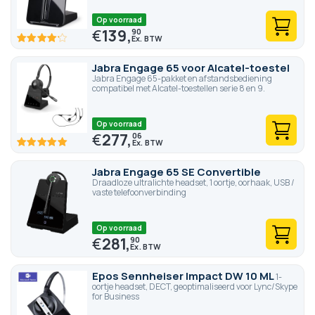
Op voorraad
€
139,
90
83
100
% of
Jabra Engage 65 voor Alcatel-toestel
Jabra Engage 65-pakket en afstandsbediening
compatibel met Alcatel-toestellen serie 8 en 9.
Op voorraad
€
277,
06
100
100
% of
Jabra Engage 65 SE Convertible
Draadloze ultralichte headset, 1 oortje, oorhaak, USB /
vaste telefoonverbinding
Op voorraad
€
281,
90
Epos Sennheiser Impact DW 10 ML
1-
oortje headset, DECT, geoptimaliseerd voor Lync/Skype
for Business