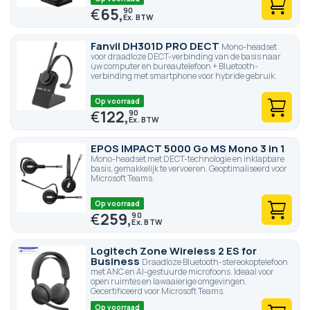
€
65,
90
Fanvil DH301D PRO DECT
Mono-headset
voor draadloze DECT-verbinding van de basis naar
uw computer en bureautelefoon + Bluetooth-
verbinding met smartphone voor hybride gebruik.
Op voorraad
€
122,
90
EPOS IMPACT 5000 Go MS Mono 3 in 1
Mono-headset met DECT-technologie en inklapbare
basis, gemakkelijk te vervoeren. Geoptimaliseerd voor
Microsoft Teams.
Op voorraad
€
259,
90
Logitech Zone Wireless 2 ES for
Business
Draadloze Bluetooth-stereokoptelefoon
met ANC en AI-gestuurde microfoons. Ideaal voor
open ruimtes en lawaaierige omgevingen.
Gecertificeerd voor Microsoft Teams.
Op voorraad