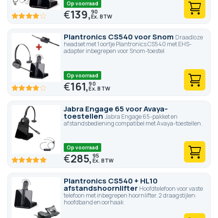
Op voorraad
€
139,
90
77.6
100
% of
Plantronics CS540 voor Snom
Draadloze
headset met 1 oortje Plantronics CS540 met EHS-
adapter inbegrepen voor Snom-toestel
Op voorraad
€
161,
90
77.6
100
% of
Jabra Engage 65 voor Avaya-
toestellen
Jabra Engage 65-pakket en
afstandsbediening compatibel met Avaya-toestellen.
Op voorraad
€
285,
95
100
100
% of
Plantronics CS540 + HL10
afstandshoornlifter
Hoofdtelefoon voor vaste
telefoon met inbegrepen hoornlifter. 2 draagstijlen:
hoofdband en oorhaak