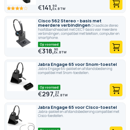
€
141,
90
77.6
100
% of
Cisco 562 Stereo - basis met
meerdere verbindingen
Draadloze stereo
hoofdbandheadset met DECT-basis voor meerdere
verbindingen, compatibel met telefoon, computer en
smartphone.
Op voorraad
€
318,
90
Jabra Engage 65 voor Snom-toestel
Jabra Engage 65-pakket en afstandsbediening
compatibel met Snom-toestellen.
Op voorraad
€
297,
22
Jabra Engage 65 voor Cisco-toestel
Jabra-pakket en afstandsbediening compatibel met
Cisco-toestellen.