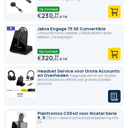
Op voorraad
€
230,
90
Jabra Engage 75 SE Convertible
Ultralichte mono-headset, USB/Bluetooth/Vaste
telefoon, 3 draagstijlen
Op voorraad
€
320,
90
Headset Service voor Grote Accounts
en Overheden
Toegewijde dienst voor studies,
demonstraties en offertes voor grote en publieke
accounts
Plantronics CS540 voor Alcatel Serie
8, 9
CS540 + elektronische afstandsbediening APA-
24