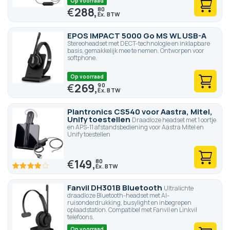
Op voorraad
€
288,
80
EPOS IMPACT 5000 Go MS WL USB-A
Stereoheadset met DECT-technologie en inklapbare
basis, gemakkelijk mee te nemen. Ontworpen voor
softphone.
Op voorraad
€
269,
90
Plantronics CS540 voor Aastra, Mitel,
Unify toestellen
Draadloze headset met 1 oortje
en APS-11 afstandsbediening voor Aastra Mitel en
Unify toestellen
€
149,
80
77.6
100
% of
Fanvil DH301B Bluetooth
Ultralichte
draadloze Bluetooth-headset met AI-
ruisonderdrukking, busylight en inbegrepen
oplaadstation. Compatibel met Fanvil en Linkvil
telefoons.
Op voorraad