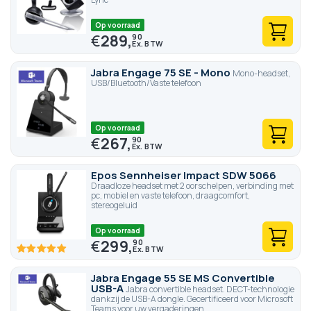
Op voorraad
€
289,
90
Jabra Engage 75 SE - Mono
Mono-headset,
USB/Bluetooth/Vaste telefoon
Op voorraad
€
267,
90
Epos Sennheiser Impact SDW 5066
Draadloze headset met 2 oorschelpen, verbinding met
pc, mobiel en vaste telefoon, draagcomfort,
stereogeluid
Op voorraad
€
299,
90
100
100
% of
Jabra Engage 55 SE MS Convertible
USB-A
Jabra convertible headset. DECT-technologie
dankzij de USB-A dongle. Gecertificeerd voor Microsoft
Teams voor uw vergaderingen.