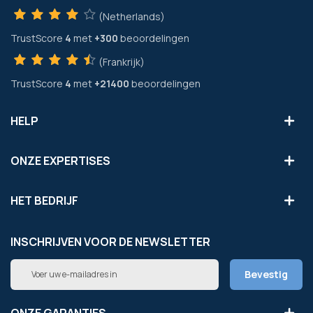
(Netherlands)
TrustScore
4
met
+300
beoordelingen
(Frankrijk)
TrustScore
4
met
+21400
beoordelingen
HELP
ONZE EXPERTISES
HET BEDRIJF
INSCHRIJVEN VOOR DE NEWSLETTER
Abonneer
Bevestig
u
op
onze
ONZE GARANTIES