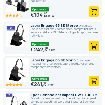
basisstation
gebruikt. Onze experts geven u daarbij gratis op maat gemaakt
advies over draadloze headsets, zo maakt u zonder twijfel de
Op voorraad
beste keuze.
€
104,
90
77.6
100
% of
Jabra Engage 65 SE Stereo
Draadloze
Jabra headset met 2 oorschelpen, compatibel met PC
en vaste telefoon. DECT-technologie: lange draadloze
reikwijdte.
Op voorraad
€
242,
90
Jabra Engage 65 SE Mono
Draadloze
headset met groot bereik, Jabra 1 oortje, verbinding
met pc en vaste telefoon
Op voorraad
€
241,
90
100
100
% of
Epos Sennheiser Impact DW 10 USB ML
Draadloze headset met groot bereik, verbinding met
computer, geoptimaliseerd voor Skype for Business-
Lync