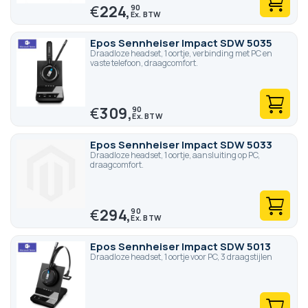
€
224,
90
Epos Sennheiser Impact SDW 5035
Draadloze headset, 1 oortje, verbinding met PC en
vaste telefoon, draagcomfort.
€
309,
90
Epos Sennheiser Impact SDW 5033
Draadloze headset, 1 oortje, aansluiting op PC,
draagcomfort.
€
294,
90
Epos Sennheiser Impact SDW 5013
Draadloze headset, 1 oortje voor PC, 3 draagstijlen