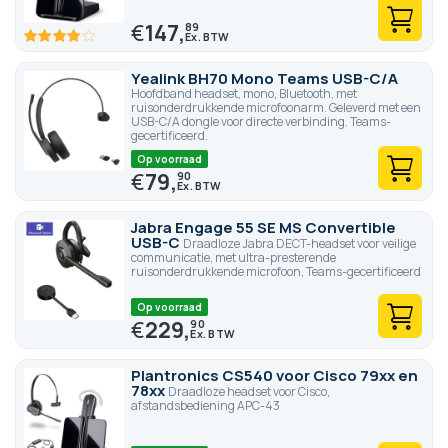
€
147,
89
77.6
100
% of
Yealink BH70 Mono Teams USB-C/A
Hoofdband headset, mono, Bluetooth, met
ruisonderdrukkende microfoonarm. Geleverd met een
USB-C/A dongle voor directe verbinding. Teams-
gecertificeerd.
Op voorraad
€
79,
90
Jabra Engage 55 SE MS Convertible
USB-C
Draadloze Jabra DECT-headset voor veilige
communicatie, met ultra-presterende
ruisonderdrukkende microfoon, Teams-gecertificeerd
Op voorraad
€
229,
90
Plantronics CS540 voor Cisco 79xx en
78xx
Draadloze headset voor Cisco,
afstandsbediening APC-43