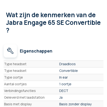
Wat zijn de kenmerken
van de
Jabra Engage 65 SE Convertible
?
Eigenschappen
Eigenschappen
Type headset
Draadloos
Type headset
Convertible
Type oortje
In ear
Aantal oortjes
1 oortje
Verbindingsfuncties
DECT
Geleverd met laadstation
Ja
Basis met display
Basis zonder display