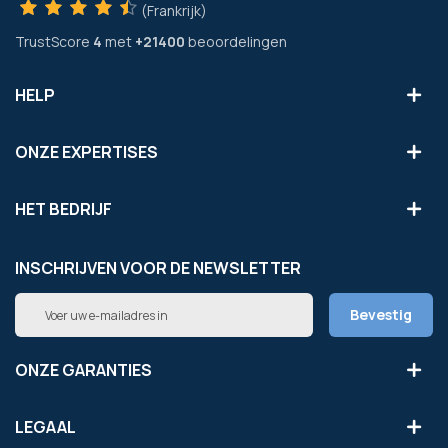
(Frankrijk)
TrustScore
4
met
+21400
beoordelingen
HELP
ONZE EXPERTISES
HET BEDRIJF
INSCHRIJVEN VOOR DE NEWSLETTER
Abonneer
Bevestig
u
op
onze
ONZE GARANTIES
nieuwsbrief
LEGAAL