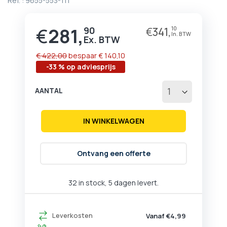
Ref. :
9655-553-111
begin
van
de
€
281,
90
€
341,
10
Prijs
afbeeldingen-
gallerij
€ 422,00
bespaar
€ 140,10
-33 % op adviesprijs
AANTAL
IN WINKELWAGEN
Ontvang een offerte
32 in stock, 5 dagen levert.
Leverkosten
Vanaf €4,99