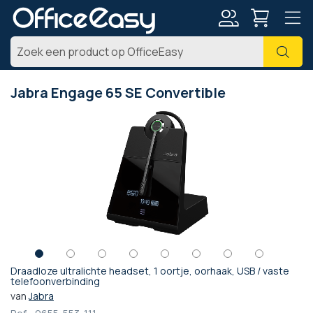
Account
Zoe
Jabra Engage 65 SE Convertible
Ga
naar
het
einde
van
de
afbeeldingen-
gallerij
Draadloze ultralichte headset, 1 oortje, oorhaak, USB / vaste
Ga
telefoonverbinding
naar
van
Jabra
het