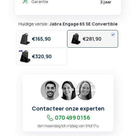
Garantie
2 jaar
Huidige versie:
Jabra Engage 65 SE Convertible
€
165,
90
€
281,
90
€
320,
90
Contacteer onze experten
070 499 01 56
Van maandag tot vrijdag van 9 tot 17u