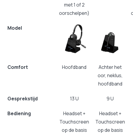
met 1 of 2
oorschelpen)
Model
Comfort
Hoofdband
Achter het
oor, neklus,
hoofdband
Gesprekstijd
13 U
9 U
Bediening
Headset +
Headset +
Touchscreen
Touchscreen
op de basis
op de basis