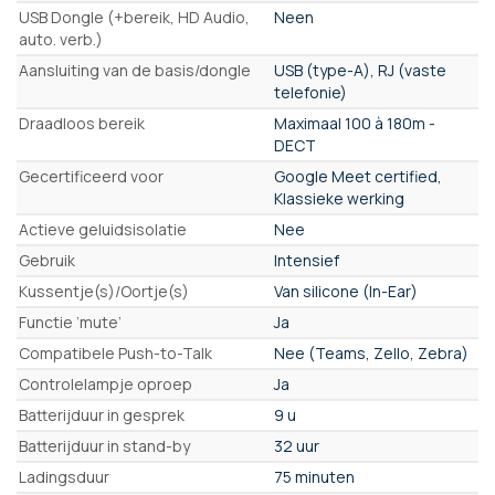
USB Dongle (+bereik, HD Audio,
Neen
auto. verb.)
Aansluiting van de basis/dongle
USB (type-A), RJ (vaste
telefonie)
Draadloos bereik
Maximaal 100 à 180m -
DECT
Gecertificeerd voor
Google Meet certified,
Klassieke werking
Actieve geluidsisolatie
Nee
Gebruik
Intensief
Kussentje(s)/Oortje(s)
Van silicone (In-Ear)
Functie ‘mute’
Ja
Compatibele Push-to-Talk
Nee (Teams, Zello, Zebra)
Controlelampje oproep
Ja
Batterijduur in gesprek
9 u
Batterijduur in stand-by
32 uur
Ladingsduur
75 minuten