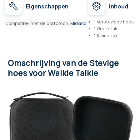
Eigenschappen
Inhoud
Eigenschappen
1 Verstevigde hoes
Compatibel met de portofoon
Midland
1 Grote zak
1 Kleine zak
Omschrijving
van de Stevige
hoes voor Walkie Talkie