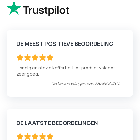
DE MEEST POSITIEVE BEOORDELING
100
100
% of
Handig en stevig koffertje. Het product voldoet
zeer goed.
De beoordelingen van
FRANCOIS V.
DE LAATSTE BEOORDELINGEN