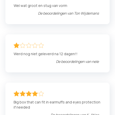
100
100
% of
Wel wat groot en stug van vorm
De beoordelingen van
Ton Wijdemans
20
100
% of
Werd nog niet geleverd na 12 dagen!!
De beoordelingen van
nele
80
100
% of
Big box that can fit in earmuffs and eyes protection
if needed
De beoordelingen van
K. Atias