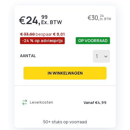
begin
van
de
€
24,
99
€
30,
24
afbeeldingen-
gallerij
€ 33,00
bespaar
€ 8,01
-24 % op adviesprijs
OP VOORRAAD
AANTAL
IN WINKELWAGEN
Leverkosten
Vanaf €4,99
50+ stuks op voorraad