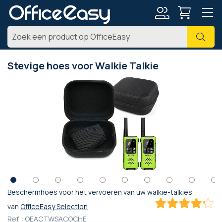
Account
Zoe
Stevige hoes voor Walkie Talkie
Ga
naar
het
einde
van
de
afbeeldingen-
gallerij
Beschermhoes voor het vervoeren van uw walkie-talkies
Ga
van
OfficeEasy Selection
naar
83.4
100
% of
het
Ref. :
OEACTWSACOCHE