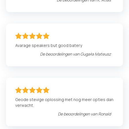
100
100
% of
Avarage speakers but good batery
De beoordelingen van
Gugała Mateusz
100
100
% of
Geode stevige oplossing met nog meer opties dan
verwacht.
De beoordelingen van
Ronald