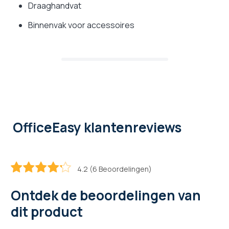
Draaghandvat
Binnenvak voor accessoires
OfficeEasy klantenreviews
4.2 (6 Beoordelingen)
83.4
100
% of
Ontdek de beoordelingen van
dit product