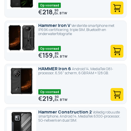
Op voorraad
€
218,
90
Hammer Iron V
Versterkte smartphone met
IP69K-certificering, triple SIM, Bluetooth en
onderwaterfotografie
Op voorraad
€
159,
85
HAMMER Iron 6
Android 14, MediaTek G81-
processor, 6,56" scherm, 6 GB RAM + 128 GB.
Op voorraad
€
219,
90
Hammer Construction 2
Volledig robuuste
smartphone, Android 14, MediaTek 6300-processor,
5G-netwerk en dual SIM.