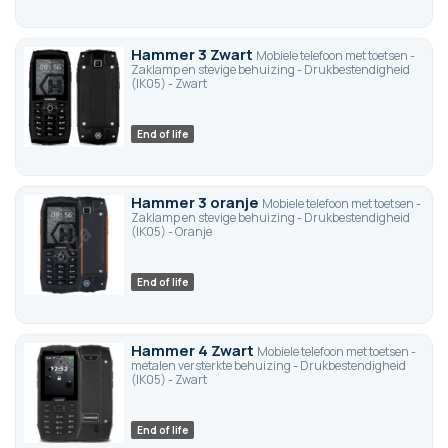
Hammer 3 Zwart
Mobiele telefoon met toetsen -
Zaklamp en stevige behuizing - Drukbestendigheid
(IK05) - Zwart
End of life
Hammer 3 oranje
Mobiele telefoon met toetsen -
Zaklamp en stevige behuizing - Drukbestendigheid
(IK05) - Oranje
End of life
Hammer 4 Zwart
Mobiele telefoon met toetsen -
metalen versterkte behuizing - Drukbestendigheid
(IK05) - Zwart
End of life