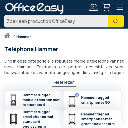
Account
Zoe
Thuis
hammer
Téléphone Hammer
Vind in deze categorie alle robuuste mobiele telefoons van het
merk Hammer. Telefoons die perfect geschikt zijn voor
bouwplaatsen en voor alle omgevingen die vijandig zijn tegen
elektronica, de robuuste Hammer-telefoons zullen u op alle
Meer lezen
terreinen vergezellen. Gecertificeerd volgens IP-normen en
uitgerust met onbreekbare schermen, worden Hammer-
telefoons herkend op de werkplek en bieden ze de
Hammer rugged
Hammer rugged
mobiele telefoon met
mogelijkheid om vanuit elke omgeving een smartphone te
smartphones 5G
toetsenbord
hebben met toegang tot uw applicaties, zelfs met een paar
Hammer rugged
handschoenen aan.
Hammer rugged
smartphones met
smartphones met
standaard
groot beeldscherm
beeldscherm