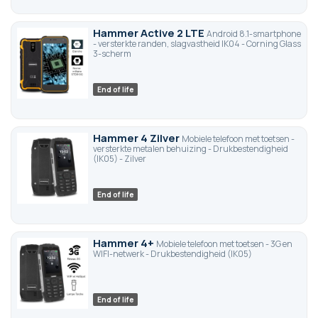
Hammer Active 2 LTE
Android 8.1-smartphone
- versterkte randen, slagvastheid IK04 - Corning Glass
3-scherm
End of life
Hammer 4 Zilver
Mobiele telefoon met toetsen -
versterkte metalen behuizing - Drukbestendigheid
(IK05) - Zilver
End of life
Hammer 4+
Mobiele telefoon met toetsen - 3G en
WIFI-netwerk - Drukbestendigheid (IK05)
End of life