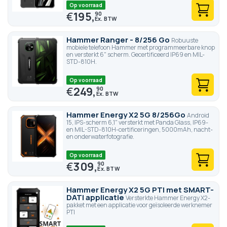
Op voorraad
€
195,
90
Hammer Ranger - 8/256 Go
Robuuste
mobiele telefoon Hammer met programmeerbare knop
en versterkt 6" scherm. Gecertificeerd IP69 en MIL-
STD-810H.
Op voorraad
€
249,
90
Hammer Energy X2 5G 8/256Go
Android
15, IPS-scherm 6,1" versterkt met Panda Glass, IP69-
en MIL-STD-810H-certificeringen, 5000mAh, nacht-
en onderwaterfotografie.
Op voorraad
€
309,
90
Hammer Energy X2 5G PTI met SMART-
DATI applicatie
Versterkte Hammer Energy X2-
pakket met een applicatie voor geïsoleerde werknemer
PTI