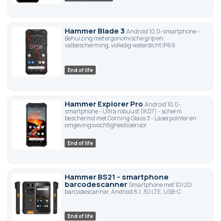
Hammer Blade 3
Android 10.0-smartphone -
Behuizing met ergonomische grip en
valbescherming, volledig waterdicht IP69
End of life
Hammer Explorer Pro
Android 10.0-
smartphone - Ultra robuust (IK07) - scherm
beschermd met Corning Glass 3 - Laserpointer en
omgevingsvochtigheidssensor
End of life
Hammer BS21 - smartphone
barcodescanner
Smartphone met 1D/2D
barcodescanner, Android 8.1, 3G LTE, USB-C
End of life