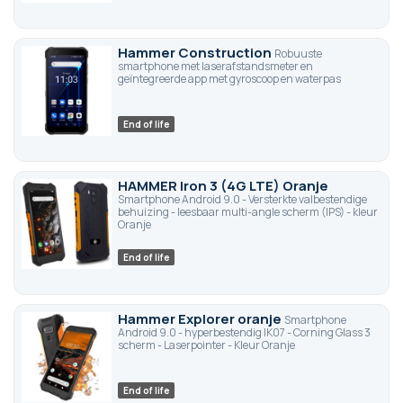
Hammer Construction
Robuuste
smartphone met laserafstandsmeter en
geïntegreerde app met gyroscoop en waterpas
End of life
HAMMER Iron 3 (4G LTE) Oranje
Smartphone Android 9.0 - Versterkte valbestendige
behuizing - leesbaar multi-angle scherm (IPS) - kleur
Oranje
End of life
Hammer Explorer oranje
Smartphone
Android 9.0 - hyperbestendig IK07 - Corning Glass 3
scherm - Laserpointer - Kleur Oranje
End of life