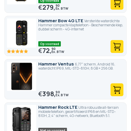
Op voorraad
€
279,
90
Hammer Bow 4G LTE
Versterkte waterdichte
Hammer compacte klaptelefoon - Beschermende klep,
dubbel scherm - 4G-internet
Op voorraad
€
72,
90
100
100
% of
Hammer Ventus
6,77" scherm, Android 16,
waterdicht IP69, MIL-STD-810H, 8 GB + 256 GB.
€
398,
90
Hammer Rock LTE
Ultra robuuste all-terrain
mobiele telefoon, gecertificeerd IP68 en MIL-STD-
810H, 2,4" scherm, 4G-netwerk, Bluetooth 5.1.
Niet op voorraad