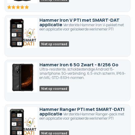
100
100
% of
Hammer Iron V PTI met SMART-DAT
applicatie
Versterkte Hammer Iron V-pakket met
een applicatie voor geïsoleerde werknemer PTI
Niet op voorraad
Hammer Iron 6 5G Zwart - 8/256 Go
Ultra-resistente, schokbestendige Android 15-
smartphone. 5G-verbinding. 6,5-inch scherm, IP69-
en MIL-STD-810H-normen.
Niet op voorraad
Hammer Ranger PTI met SMART-DATI
applicatie
Versterkte Hammer Ranger-pack met
een applicatie voor geïsoleerde werknemer PTI
Niet op voorraad