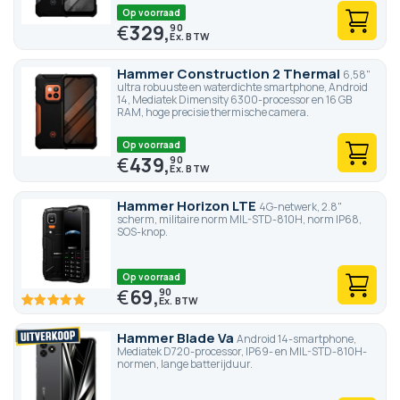
Op voorraad
€
329,
90
Hammer Construction 2 Thermal
6,58"
ultra robuuste en waterdichte smartphone, Android
14, Mediatek Dimensity 6300-processor en 16 GB
RAM, hoge precisie thermische camera.
Op voorraad
€
439,
90
Hammer Horizon LTE
4G-netwerk, 2.8"
scherm, militaire norm MIL-STD-810H, norm IP68,
SOS-knop.
Op voorraad
€
69,
90
100
100
% of
Hammer Blade Va
Android 14-smartphone,
Mediatek D720-processor, IP69- en MIL-STD-810H-
normen, lange batterijduur.