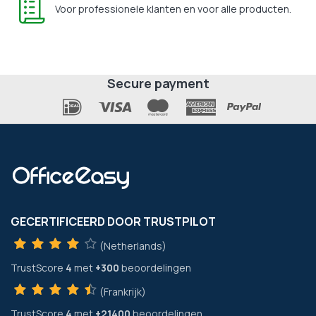
Voor professionele klanten en voor alle producten.
Secure payment
GECERTIFICEERD DOOR TRUSTPILOT
(Netherlands)
TrustScore
4
met
+300
beoordelingen
(Frankrijk)
TrustScore
4
met
+21400
beoordelingen