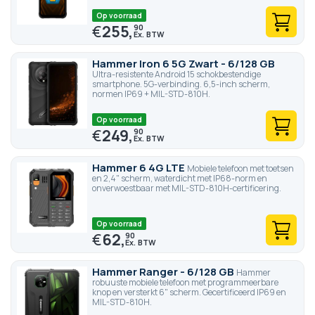
Op voorraad
€
255,
90
Hammer Iron 6 5G Zwart - 6/128 GB
Ultra-resistente Android 15 schokbestendige
smartphone. 5G-verbinding. 6,5-inch scherm,
normen IP69 + MIL-STD-810H.
Op voorraad
€
249,
90
Hammer 6 4G LTE
Mobiele telefoon met toetsen
en 2,4" scherm, waterdicht met IP68-norm en
onverwoestbaar met MIL-STD-810H-certificering.
Op voorraad
€
62,
90
Hammer Ranger - 6/128 GB
Hammer
robuuste mobiele telefoon met programmeerbare
knop en versterkt 6" scherm. Gecertificeerd IP69 en
MIL-STD-810H.