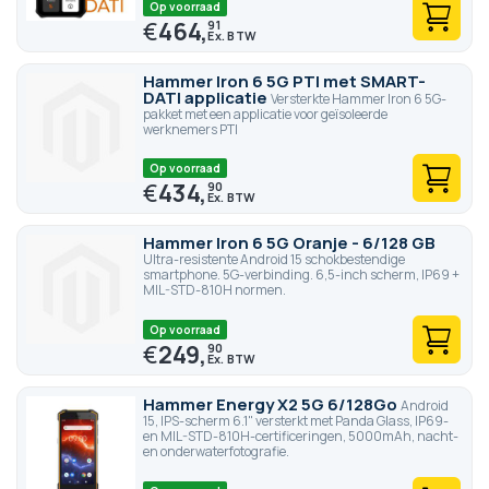
Op voorraad
€
464,
91
Hammer Iron 6 5G PTI met SMART-
DATI applicatie
Versterkte Hammer Iron 6 5G-
pakket met een applicatie voor geïsoleerde
werknemers PTI
Op voorraad
€
434,
90
Hammer Iron 6 5G Oranje - 6/128 GB
Ultra-resistente Android 15 schokbestendige
smartphone. 5G-verbinding. 6,5-inch scherm, IP69 +
MIL-STD-810H normen.
Op voorraad
€
249,
90
Hammer Energy X2 5G 6/128Go
Android
15, IPS-scherm 6.1" versterkt met Panda Glass, IP69-
en MIL-STD-810H-certificeringen, 5000mAh, nacht-
en onderwaterfotografie.