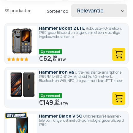
39
producten
Sorteer op
Hammer Boost 2 LTE
Robuuste 4G-telefoon,
IP68-gecertificeerd en uitgerust met een krachtige
ingebouwde zaklamp
Op voorraad
€
62,
90
100
100
% of
Hammer Iron Va
Ultra-resistente smartphone
IP69/MIL-STD-810H, Android 14, 4G-netwerk,
Bluetooth en Wifi, NFC, programmeerbare PTT-knop.
Op voorraad
€
149,
90
Hammer Blade V 5G
Onbreekbare Hammer-
telefoon, uitgerust met 5G-technologie, gecertificeerd
IP69.