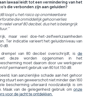
aan lawaai leidt tot een vermindering van het
co's die verbonden zijn aan geluiden?
0 dB loopt u het risico op onomkeerbare
foratie die onmiddellijk gehoorverlies
n reëel vanaf 80 decibel, dus het is belangrijk
tuur."
rijk, maar veel doe-het-zelfwerkzaamheden
. Ter indicatie varieert het geluidsniveau van
20 dB.
 drempel van 80 decibel overschrijdt, is
de
oet deze worden opgenomen in het
en bescherming moet daarom door uw werkgever
/of permanent gebruik van 80 tot 150 dB.
rbeeld, kan aanzienlijke schade aan het gehoor
g stuurt een geweerschot niet minder dan 160
le bescherming uiteraard noodzakelijk is om
n. Maak van de gelegenheid gebruik om
onze
s voor de jacht te ontdekken.