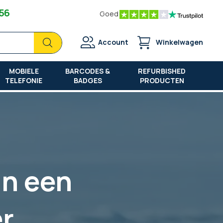
 56
Goed
Zoek
Zoek
Account
Winkelwagen
MOBIELE
BARCODES &
REFURBISHED
TELEFONIE
BADGES
PRODUCTEN
an een
r