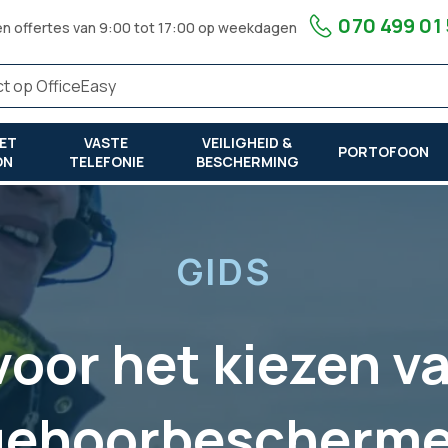
070 499 01
en offertes van 9:00 tot 17:00 op weekdagen
ET
VASTE
VEILIGHEID &
PORTOFOON
ON
TELEFONIE
BESCHERMING
GIDS
voor het kiezen v
gehoorbescherme