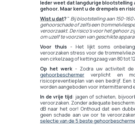
Ieder weet dat langdurige blootstelling 
gehoor. Maar kent u de drempels en risi
Wist u dat
?
"
Bij blootstelling aan 150-16
gehoorschade of zelfs een trommelvliesper
veroorzaakt. De risico's voor het gehoor zij
om uzelf te voorzien van geschikte appara
Voor thuis
- Het lijkt soms onbelang
veroorzaken stress voor de trommelvliezen
een cirkelzaag of kettingzaag van 80 tot 1
Op het werk
- Zodra uw activiteit de
gehoorbeschermer
verplicht en m
risicopreventieplan van een bedrijf. E
worden aangeboden voor intermitterend en
In de vrije tijd
: jagen of schieten, bijvoo
veroorzaken. Zonder adequate beschermin
dB naar het oor! Onthoud dat een dubbe
geen schade aan uw oor te veroorzake
selectie van de 5 beste gehoorbeschermer