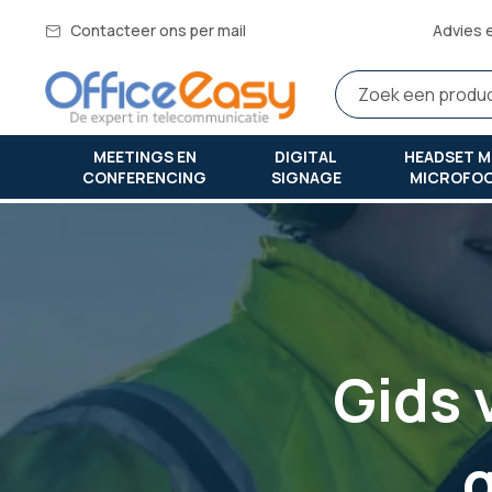
Contacteer ons per mail
Advies 
MEETINGS EN
DIGITAL
HEADSET M
CONFERENCING
SIGNAGE
MICROFO
Thuis
koopgids voor gehoorbeschermers
G
ids 