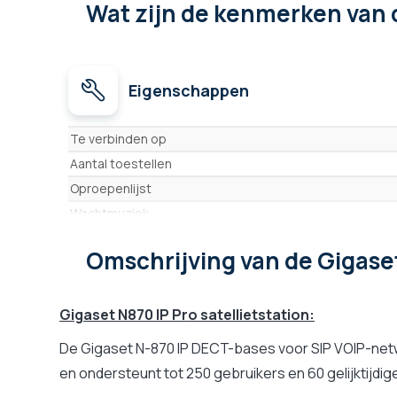
Wat zijn de kenmerken
van 
Eigenschappen
Eigenschappen
Te verbinden op
Aantal toestellen
Oproepenlijst
Wachtmuziek
Bluetooth
Omschrijving
van de Gigase
Weergave nummer en naam van de beller
Beheer/configuratie via pc
Compatibiliteit met platformen
Gigaset N870 IP Pro satellietstation:
De Gigaset N-870 IP DECT-bases voor SIP VOIP-netw
en ondersteunt tot 250 gebruikers en 60 gelijktijdi