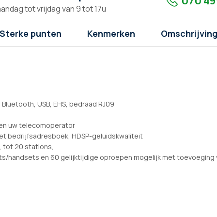
070 49
andag tot vrijdag van 9 tot 17u
Sterke punten
Kenmerken
Omschrijvin
Bluetooth, USB, EHS, bedraad RJ09
 en uw telecomoperator
het bedrijfsadresboek, HDSP-geluidskwaliteit
 tot 20 stations,
nts/handsets en 60 gelijktijdige oproepen mogelijk met toevoeging