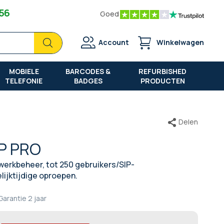
 56
Goed
Zoek
Zoek
Account
Winkelwagen
MOBIELE
BARCODES &
REFURBISHED
TELEFONIE
BADGES
PRODUCTEN
Delen
IP PRO
erkbeheer, tot 250 gebruikers/SIP-
ijktijdige oproepen.
Garantie
2 jaar