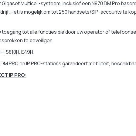
et Gigaset Multicell-systeem, inclusief een N870 DM Pro bas
bedrijf. Het is mogelijk om tot 250 handsets/SIP-accounts te ko
RO toegang tot alle functies die door uw operator of telefo
esprekken te beveiligen.
H, S810H, E49H.
M PRO en IP PRO-stations garandeert mobiliteit, beschikbaar
ECT IP PRO: