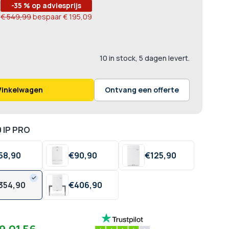
-35 % op adviesprijs
€ 549,99
bespaar
€ 195,09
10 in stock, 5 dagen levert.
Winkelwagen
Ontvang een offerte
 IP PRO
58,
90
€
90,
90
€
125,
90
354,
90
€
406,
90