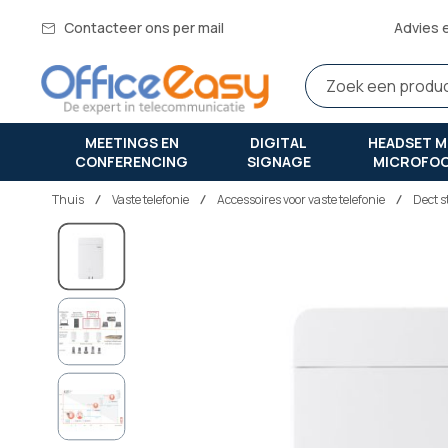
Contacteer ons per mail
Advies 
MEETINGS EN
DIGITAL
HEADSET M
CONFERENCING
SIGNAGE
MICROFO
Thuis
vaste telefonie
Accessoires voor vaste telefonie
Dect s
Ga
naar
het
einde
van
de
afbeeldingen-
gallerij