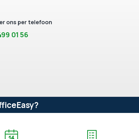
r ons per telefoon
99 01 56
fficeEasy?