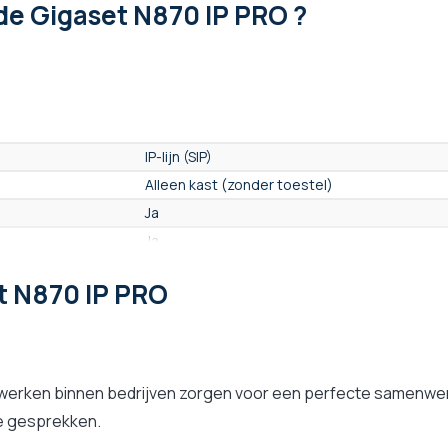
de Gigaset N870 IP PRO ?
IP-lijn (SIP)
Alleen kast (zonder toestel)
Ja
Ja
Ja
t N870 IP PRO
Ja
Ja
Microsoft Teams SIP gateway
erken binnen bedrijven zorgen voor een perfecte samenwerki
ge gesprekken.