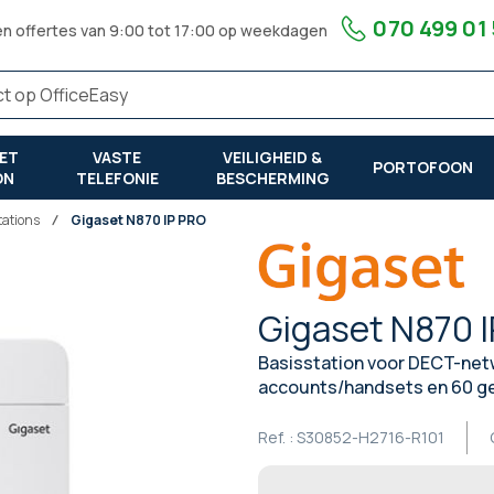
070 499 01
en offertes van 9:00 tot 17:00 op weekdagen
ET
VASTE
VEILIGHEID &
PORTOFOON
ON
TELEFONIE
BESCHERMING
tations
Gigaset N870 IP PRO
Gigaset N870 
Basisstation voor DECT-netw
accounts/handsets en 60 gel
Ref. :
S30852-H2716-R101