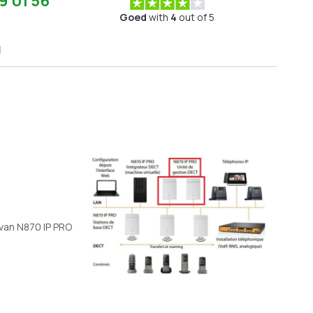
9 01 56
Goed
with
4
out of 5
g
 van N870 IP PRO