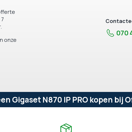
fferte
 7
Contactee
.
070 4
an onze
n Gigaset N870 IP PRO kopen bij O