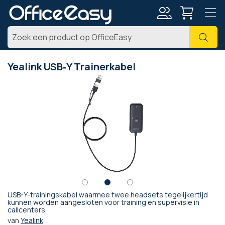
Account
Zoe
Yealink USB‑Y Trainerkabel
Ga
naar
het
einde
van
de
afbeeldingen-
gallerij
USB-Y-trainingskabel waarmee twee headsets tegelijkertijd
Ga
kunnen worden aangesloten voor training en supervisie in
callcenters.
naar
het
van
Yealink