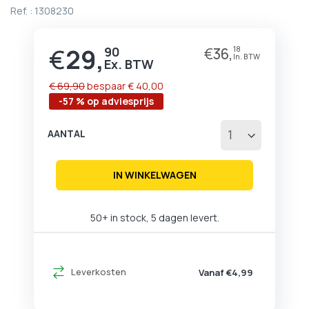
begin
Ref. :
1308230
van
de
afbeeldingen-
€
29,
90
€
36,
18
Prijs
gallerij
€ 69,90
bespaar
€ 40,00
-57 % op adviesprijs
AANTAL
IN WINKELWAGEN
50+ in stock, 5 dagen levert.
Leverkosten
Vanaf €4,99