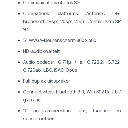
Communicatieprotocol: SIP
Compatibele platforms: Asterisk: 1.8+,
Broadsoft: 19sp1, 20sp1, 21sp1, Centile: Istra SP
9.2
5" WVGA-kleurenscherm 800 x 480
HD-audiokwaliteit
Audio-codecs: G.711μ / a, G.722.2, G.722,
G.729ab, iLBC, iSAC, Opus
Full-duplex luidspreker
Connectiviteit: bluetooth 3.0, WiFi
802.11a / b /
g / n / ac
10 programmeerbare lijn-, functie- en
sessietoetsen