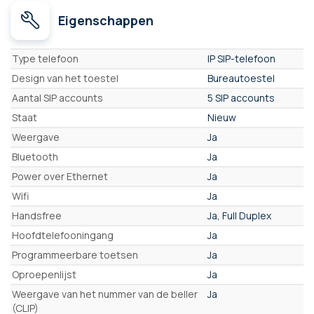
Eigenschappen
Eigenschappen
Type telefoon
IP SIP-telefoon
Design van het toestel
Bureautoestel
Aantal SIP accounts
5 SIP accounts
Staat
Nieuw
Weergave
Ja
Bluetooth
Ja
Power over Ethernet
Ja
Wifi
Ja
Handsfree
Ja, Full Duplex
Hoofdtelefooningang
Ja
Programmeerbare toetsen
Ja
Oproepenlijst
Ja
Weergave van het nummer van de beller
Ja
(CLIP)