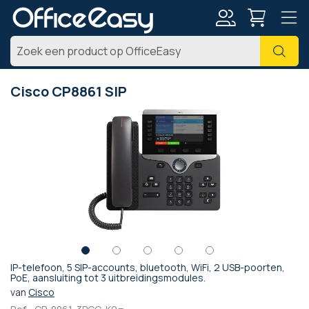
Account
Zoe
Cisco CP8861 SIP
Ga
naar
het
einde
van
de
afbeeldingen-
gallerij
IP-telefoon, 5 SIP-accounts, bluetooth, WiFi, 2 USB-poorten,
Ga
PoE, aansluiting tot 3 uitbreidingsmodules.
naar
van
Cisco
het