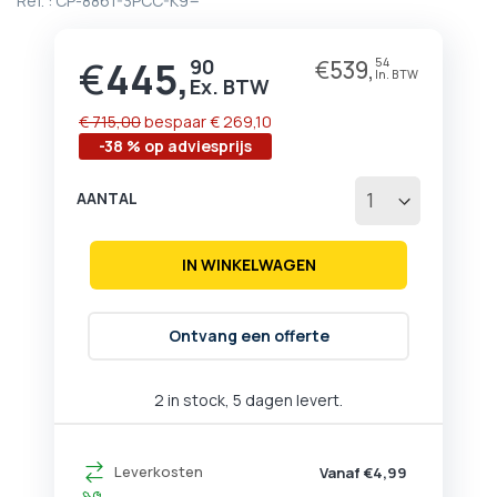
Ref. :
CP-8861-3PCC-K9=
begin
van
de
€
445,
90
€
539,
54
Prijs
afbeeldingen-
gallerij
€ 715,00
bespaar
€ 269,10
-38 % op adviesprijs
AANTAL
IN WINKELWAGEN
Ontvang een offerte
2 in stock, 5 dagen levert.
Leverkosten
Vanaf €4,99