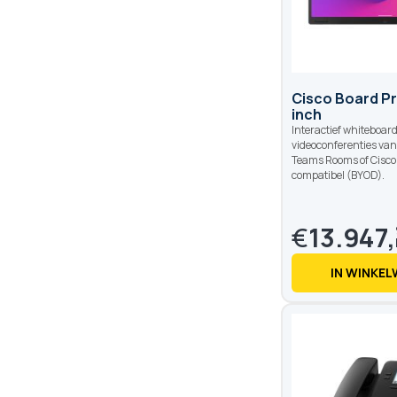
Cisco Board Pr
inch
Interactief whiteboard
videoconferenties van 
Teams Rooms of Cisco
compatibel (BYOD).
€
13.947,
IN WINKE