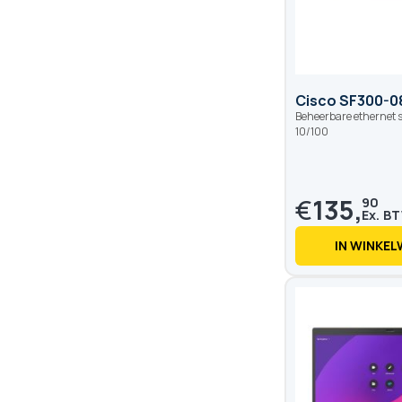
Cisco SF300-0
Beheerbare ethernet s
10/100
€
135,
90
IN WINKE