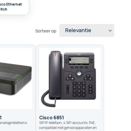
sco Ethernet
itch
Sorteer op
1
Cisco 6851
analoge telefoons
SIP IP-telefoon, 4 SIP-accounts, PoE,
compatibel met gehoorapparaten en