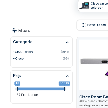
Cisco vaste
telefoon
Foto-tabel
Filters
Categorie
Onze merken
9141
Cisco
88
Prijs
18
36 319
87 Producten
Cisco Room Ba
Alles-in-één videocon
middelgrote vergader