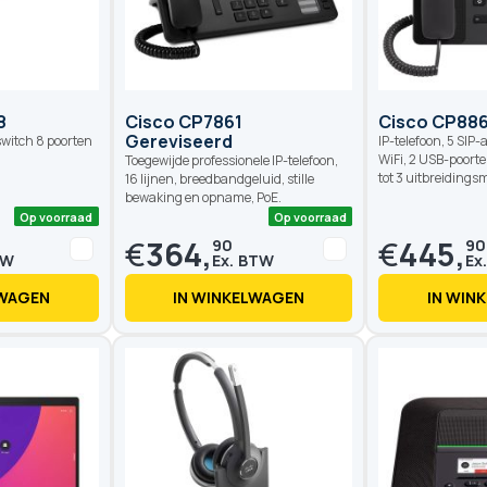
Op voorraad
Op voorraad
8
Cisco CP7861
Cisco CP886
Gereviseerd
witch 8 poorten
IP-telefoon, 5 SIP
WiFi, 2 USB-poorte
Toegewijde professionele IP-telefoon,
tot 3 uitbreidings
16 lijnen, breedbandgeluid, stille
bewaking en opname, PoE.
€
364,
€
445,
90
90
LWAGEN
IN WINKELWAGEN
IN WIN