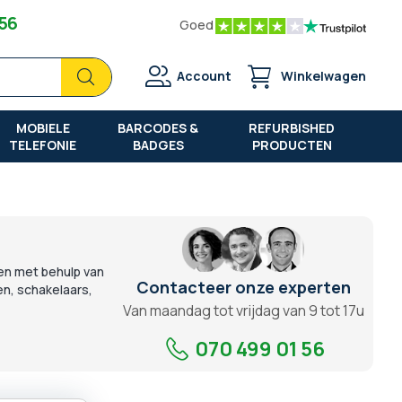
 56
Goed
Zoek
Zoek
Account
Winkelwagen
MOBIELE
BARCODES &
REFURBISHED
TELEFONIE
BADGES
PRODUCTEN
den met behulp van
Contacteer onze experten
en, schakelaars,
Van maandag tot vrijdag van 9 tot 17u
070 499 01 56