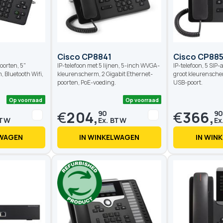
Cisco CP8841
Cisco CP885
oorten, 5"
IP-telefoon met 5 lijnen, 5-inch WVGA-
IP-telefoon, 5 SIP
Bluetooth Wifi,
kleurenscherm, 2 Gigabit Ethernet-
groot kleurenscher
poorten, PoE-voeding.
USB-poort.
€
204,
€
366,
90
9
LWAGEN
IN WINKELWAGEN
IN WIN