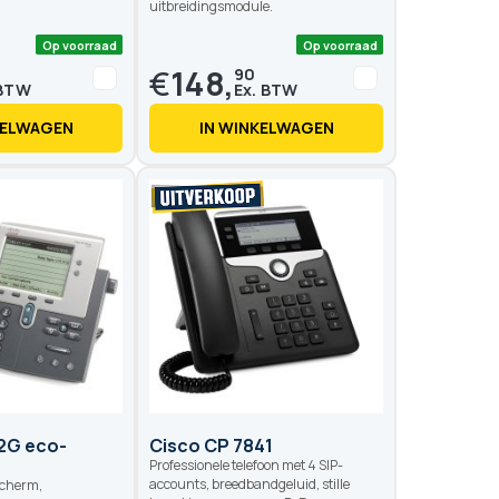
uitbreidingsmodule.
€
148,
90
KELWAGEN
IN WINKELWAGEN
Op voorraad
Op voo
42G eco-
Cisco CP 7841
Professionele telefoon met 4 SIP-
accounts, breedbandgeluid, stille
 scherm,