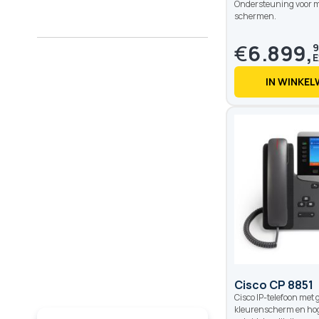
Ondersteuning voor 
schermen.
€
6.899,
9
IN WINKE
Cisco CP 8851
Cisco IP-telefoon met 
kleurenscherm en ho