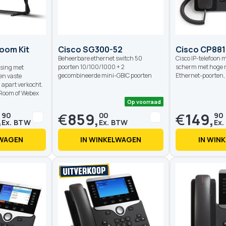
oom Kit
Cisco SG300-52
Cisco CP881
Beheerbare ethernet switch 50
Cisco IP-telefoon m
poorten 10/100/1000 + 2
scherm met hoge re
ssing met
gecombineerde mini-GBIC poorten
Ethernet-poorten,
en vaste
apart verkocht.
 Room of Webex
,
€
859,
€
149,
90
00
90
LWAGEN
IN WINKELWAGEN
IN WIN
Op voorraad