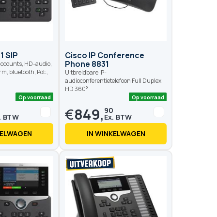
1 SIP
Cisco IP Conference
Phone 8831
-accounts, HD-audio,
m, bluetooth, PoE,
Uitbreidbare IP-
audioconferentietelefoon Full Duplex
HD 360°
€
849,
0
90
KELWAGEN
IN WINKELWAGEN