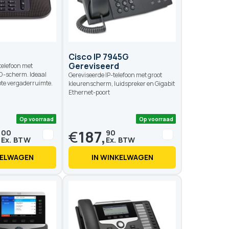
Op voorraad
Op voo
Cisco IP 7945G
Gereviseerd
telefoon met
D-scherm. Ideaal
Gereviseerde IP-telefoon met groot
ote vergaderruimte.
kleurenscherm, luidspreker en Gigabit
Ethernet-poort
,
€
187,
00
90
KELWAGEN
IN WINKELWAGEN