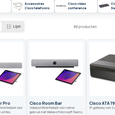
Accessoires
Cisco video
Ci
Cisco telefoons
conference
Sw
Lijst
88
producten
r Pro
Cisco Room Bar
Cisco ATA 19
ferentiebalk voor
Videoconferentiebalk voor native
IP-gateway voor 2 
ruimtes.
gebruik met Webex of Microsoft Teams.