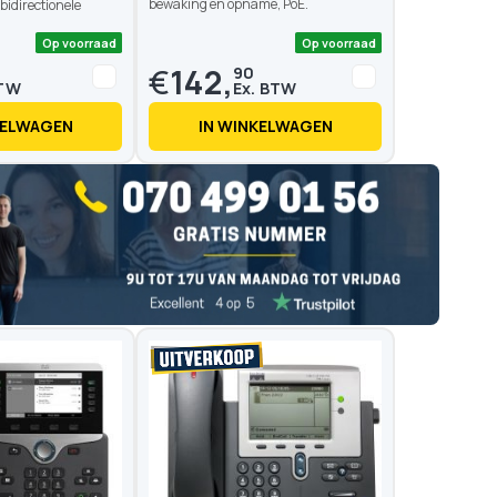
bewaking en opname, PoE.
idirectionele
€
142,
90
KELWAGEN
IN WINKELWAGEN
Op voorraad
Op voo