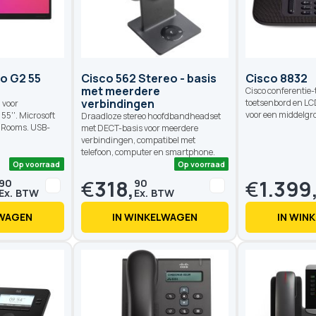
Op voorraad
Op voorraad
o G2 55
Cisco 562 Stereo - basis
Cisco 8832
met meerdere
Cisco conferentie-
verbindingen
toetsenbord en LC
 voor
voor een middelgr
55''. Microsoft
Draadloze stereo hoofdbandheadset
 Rooms. USB-
met DECT-basis voor meerdere
verbindingen, compatibel met
telefoon, computer en smartphone.
€
318,
€
1.399
90
90
LWAGEN
IN WINKELWAGEN
IN WIN