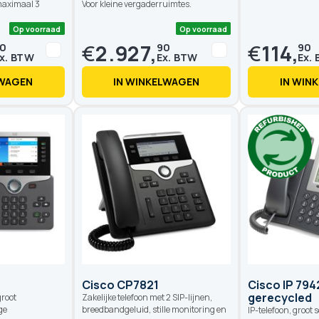
maximaal 3
Voor kleine vergaderruimtes.
€
2.927,
€
114,
0
90
90
LWAGEN
IN WINKELWAGEN
IN WIN
Op voorraad
Op voorraad
Cisco CP7821
Cisco IP 79
gerecycled
groot
Zakelijke telefoon met 2 SIP-lijnen,
ge
breedbandgeluid, stille monitoring en
IP-telefoon, groot