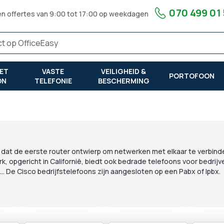
070 499 01
en offertes van 9:00 tot 17:00 op weekdagen
ET
VASTE
VEILIGHEID &
PORTOFOON
ON
TELEFONIE
BESCHERMING
jf dat de eerste router ontwierp om netwerken met elkaar te verbin
, opgericht in Californië, biedt ook bedrade telefoons voor bedrijv
. De Cisco bedrijfstelefoons zijn aangesloten op een Pabx of Ipbx.