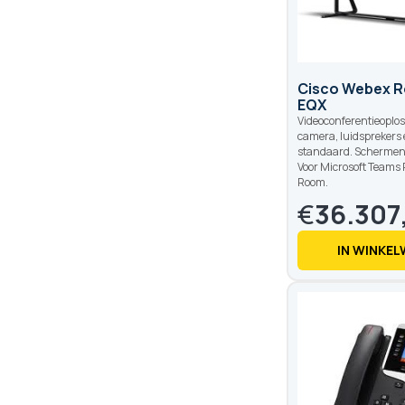
Cisco Webex R
EQX
Videoconferentieoplo
camera, luidsprekers 
standaard. Schermen 
Voor Microsoft Teams
Room.
€
36.307
IN WINKE