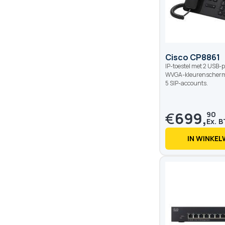
Cisco CP8861
IP-toestel met 2 USB-p
WVGA-kleurenscherm, 
5 SIP-accounts.
€
699,
90
IN WINKE