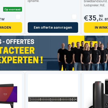
opname.
breedbandsound, b
luidspreker, PoE.
€
35,
90
LWAGEN
Een offerte aanvragen
IN WIN
Op voorraad