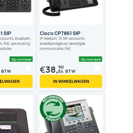
Op voorraad
Op voo
1 SIP
Cisco CP7861 SIP
-accounts, bluetooth,
IP-telefoon, 16 SIP-accounts,
n, PoE, aansluiting
breedbandgeluid, beveiligde
modules.
communicatie, PoE.
€
38,
90
KELWAGEN
IN WINKELWAGEN