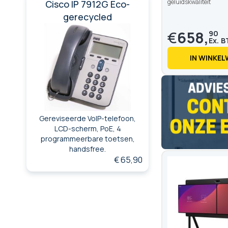
geluidskwaliteit
Cisco IP 7912G Eco-
gerecycled
€
658,
90
IN WINKE
Gereviseerde VoIP-telefoon,
LCD-scherm, PoE, 4
programmeerbare toetsen,
handsfree.
€ 65,90