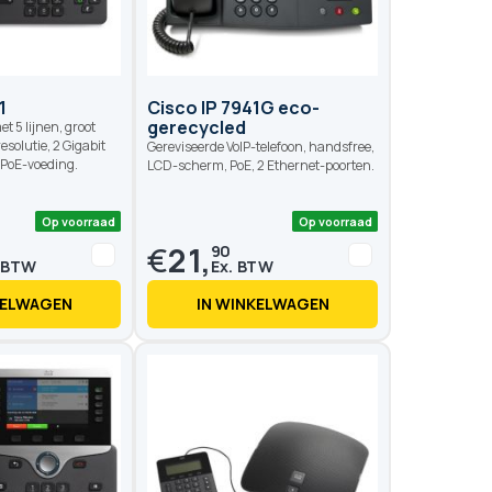
1
Cisco IP 7941G eco-
gerecycled
et 5 lijnen, groot
solutie, 2 Gigabit
Gereviseerde VoIP-telefoon, handsfree,
 PoE-voeding.
LCD-scherm, PoE, 2 Ethernet-poorten.
€
21,
90
KELWAGEN
IN WINKELWAGEN
Op voorraad
Op voo