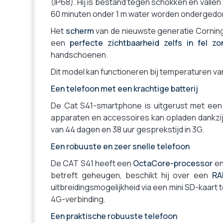
(IP68). Hij is bestand tegen schokken en vall
60 minuten onder 1 m water worden onderged
Het
scherm
van de nieuwste generatie Corning
een
perfecte zichtbaarheid zelfs in fel zon
handschoenen.
Dit model kan functioneren bij temperaturen va
Een telefoon met een krachtige batterij
De Cat S41-smartphone is uitgerust met een 5
apparaten en accessoires kan opladen dankzij 
van 44 dagen en 38 uur gesprekstijd in 3G.
Een robuuste en zeer snelle telefoon
De CAT S41 heeft een
OctaCore-processor
en
betreft geheugen, beschikt hij over een
RA
uitbreidingsmogelijkheid via een mini SD-kaart 
4G-verbinding.
Een praktische robuuste telefoon