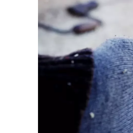
Bluetooth
Ja
Micro SD
Ja
Foto/video
Ja
MP3-speler
Ja
Portofoon
Nee
Radio
Ja
Berichten
Sms, mms, e-mail
Schermgrootte
Ultra compact (tot 5,4"
Wifi
Ja
Wifi
Ja
Netwerk
4G
Programmeerbare toetsen
Nee
SOS-toets
Nee
BIW (alarm in geval van vallen)
Nee
Geïntegreerde barcodelezer
Nee
Type batterij
Lithium Ion 5000 mAh