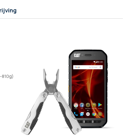
ijving
C-810g)