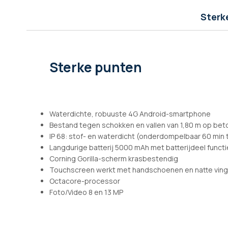
afbeeldingen-
gallerij
Sterk
Sterke punten
Waterdichte, robuuste 4G Android-smartphone
Bestand tegen schokken en vallen van 1,80 m op beto
IP 68: stof- en waterdicht (onderdompelbaar 60 min t
Langdurige batterij 5000 mAh met batterijdeel functi
Corning Gorilla-scherm krasbestendig
Touchscreen werkt met handschoenen en natte vin
Octacore-processor
Foto/Video 8 en 13 MP