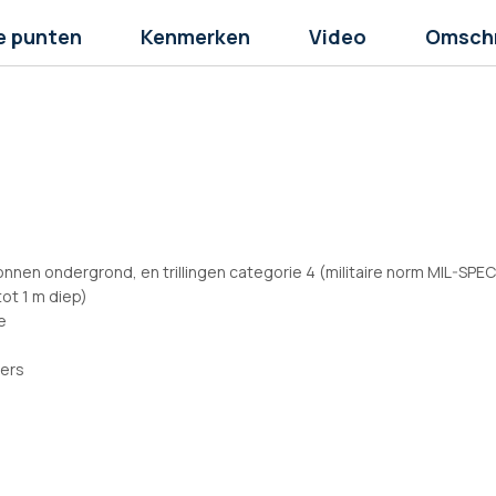
e punten
Kenmerken
Video
Omschr
nnen ondergrond, en trillingen categorie 4 (militaire norm MIL-SPE
ot 1 m diep)
e
gers