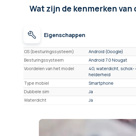
Wat zijn de kenmerken
van 
Eigenschappen
Eigenschappen
OS (besturingssysteem)
Android (Google)
Besturingssysteem
Android 7.0 Nougat
Voordelen van het model
4G, waterdicht, schok- 
helderheid
Type mobiel
Smartphone
Dubbele sim
Ja
Waterdicht
Ja
Militaire norm MIL-STD-810
Ja
Atex (explosieveilig)
Nee
Ingebouwde GPS
Ja
Tracker
Nee