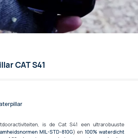
llar CAT S41
terpillar
dooractiviteiten, is de Cat S41 een ultrarobuuste
zaamheidsnormen MIL-STD-810G
) en
100% waterdicht