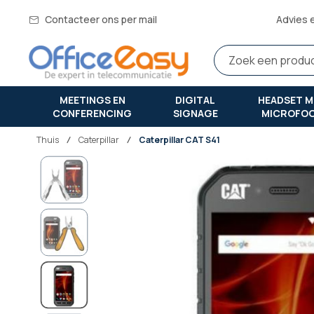
Contacteer ons per mail
Advies 
MEETINGS EN
DIGITAL
HEADSET M
CONFERENCING
SIGNAGE
MICROFO
Thuis
caterpillar
Caterpillar CAT S41
Ga
naar
het
einde
van
de
afbeeldingen-
gallerij