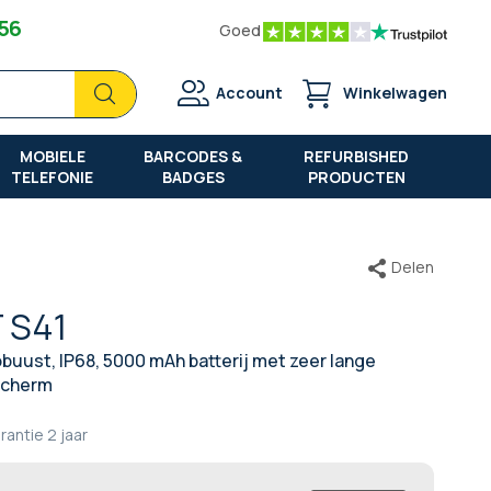
 56
Goed
Zoek
Zoek
Account
Winkelwagen
MOBIELE
BARCODES &
REFURBISHED
TELEFONIE
BADGES
PRODUCTEN
Delen
T S41
buust, IP68, 5000 mAh batterij met zeer lange
scherm
rantie
2 jaar