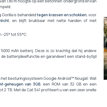
en van 1,80 m hoogte op een betonnen ondergrond en kan
ompeld.
 Gorilla is behandeld
tegen krassen en schokken
, voor
licht
, en blijft bruikbaar met natte handen of met
n -25° tot 55°C.
000 mAh batterij. Deze is zo krachtig dat hij andere
de batterijdeelfunctie en garandeert een stand-bytijd
 het besturingssysteem Google Android™ Nougat. Wat
M-geheugen van 3GB
, een ROM van 32 GB en een
tot 2 TB. Met de Cat S41 profiteert u van een zeer snelle