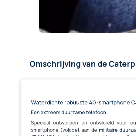
Batterijduur tijdens een
38 uur
gesprek
Batterijduur in de slaapstand
44 dagen
Gewicht
218 g
Fabrieksgarantie
2 jaar
Omschrijving
van de Caterpi
Waterdichte robuuste 4G-smartphone Ca
Een extreem duurzame telefoon
Speciaal ontworpen en ontwikkeld voor out
smartphone (voldoet aan de
militaire duur