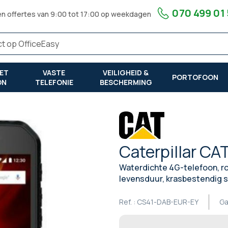
070 499 01
en offertes van 9:00 tot 17:00 op weekdagen
ET
VASTE
VEILIGHEID &
PORTOFOON
ON
TELEFONIE
BESCHERMING
Caterpillar CA
Waterdichte 4G-telefoon, ro
levensduur, krasbestendig 
Ref. :
CS41-DAB-EUR-EY
Ga