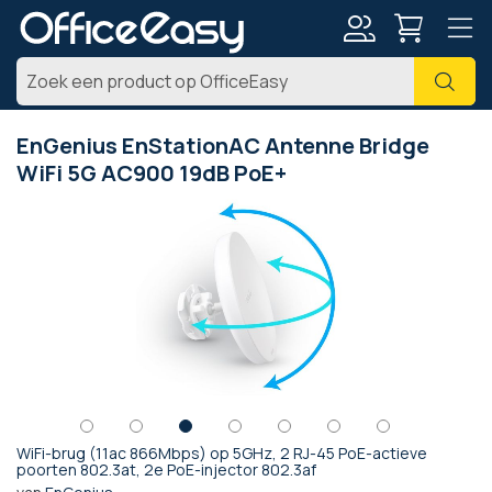
Account
Zoe
EnGenius EnStationAC Antenne Bridge
WiFi 5G AC900 19dB PoE+
Ga
naar
het
einde
van
de
afbeeldingen-
gallerij
WiFi-brug (11ac 866Mbps) op 5GHz, 2 RJ-45 PoE-actieve
Ga
poorten 802.3at, 2e PoE-injector 802.3af
naar