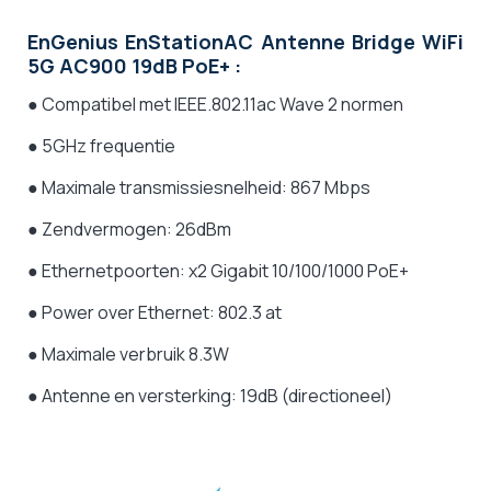
EnGenius EnStationAC Antenne Bridge WiFi
5G AC900 19dB PoE+ :
● Compatibel met IEEE.802.11ac Wave 2 normen
● 5GHz frequentie
● Maximale transmissiesnelheid: 867 Mbps
● Zendvermogen: 26dBm
● Ethernetpoorten: x2 Gigabit 10/100/1000 PoE+
● Power over Ethernet: 802.3 at
● Maximale verbruik 8.3W
● Antenne en versterking: 19dB (directioneel)