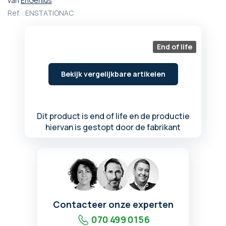
van
EnGenius
het
Ref. :
ENSTATIONAC
begin
van
de
End of life
afbeeldingen-
gallerij
Bekijk vergelijkbare artikelen
Dit product is end of life en de productie
hiervan is gestopt door de fabrikant
Contacteer onze experten
070 499 01 56