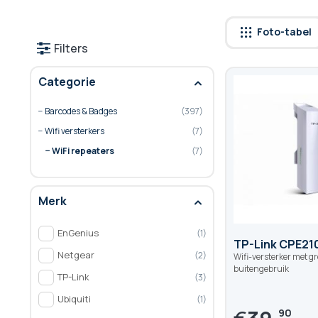
Foto-tabel
Filters
Categorie
Barcodes & Badges
397
Wifi versterkers
7
WiFi repeaters
7
Merk
EnGenius
1
TP-Link CPE21
Netgear
2
Wifi-versterker met gr
buitengebruik
TP-Link
3
Ubiquiti
1
90