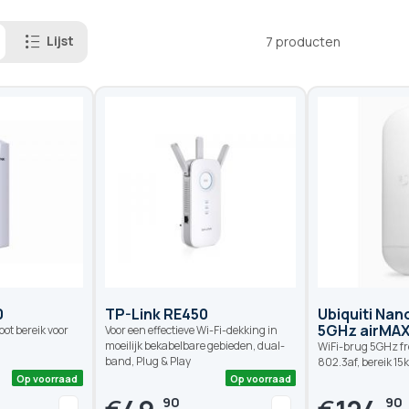
Lijst
7
producten
0
TP-Link RE450
Ubiquiti Nan
5GHz airMAX
oot bereik voor
Voor een effectieve Wi-Fi-dekking in
moeilijk bekabelbare gebieden, dual-
WiFi-brug 5GHz fr
band, Plug & Play
802.3af, bereik 1
90
90