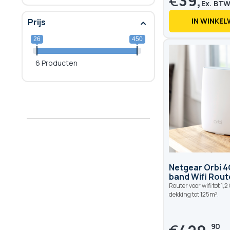
€
39,
IN WINKE
Prijs
26
450
6 Producten
Netgear Orbi 4G
band Wifi Rout
Router voor wifi tot 1,2
dekking tot 125m².
90