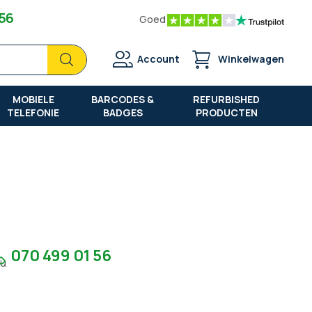
 56
Goed
Zoek
Zoek
Account
Winkelwagen
MOBIELE
BARCODES &
REFURBISHED
TELEFONIE
BADGES
PRODUCTEN
070 499 01 56
7u