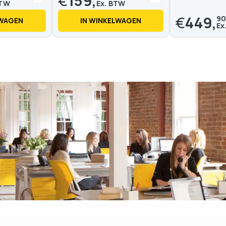
€
159,
€
449,
90
LWAGEN
IN WINKELWAGEN
Op voorraad
Op voorraad