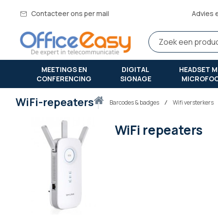
Contacteer ons per mail
Advies 
MEETINGS EN
DIGITAL
HEADSET M
CONFERENCING
SIGNAGE
MICROFO
WiFi-repeaters
Thuis
barcodes & badges
Wifi versterkers
WiFi repeaters