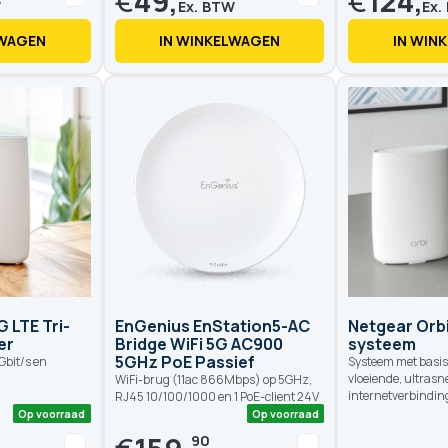
€
49,
€
124,
LWAGEN
IN WINKELWAGEN
IN WIN
Op voorraad
Op voorraad
 LTE Tri-
EnGenius EnStation5-AC
Netgear Orbi
er
Bridge WiFi 5G AC900
systeem
5GHz PoE Passief
 Gbit/s en
Systeem met basis 
vloeiende, ultrasn
WiFi-brug (11ac 866Mbps) op 5GHz,
internetverbindin
RJ45 10/100/1000 en 1 PoE-client 24V
90