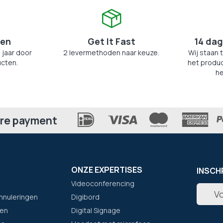
zen
Get It Fast
14 dag
 jaar door
2 levermethoden naar keuze.
Wij staan 
cten.
het produc
he
re payment
ONZE EXPERTISES
INSCH
Videoconferencing
Abonne
nnuleringen
Digibord
u
op
en
Digital Signage
onze