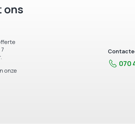
 ons
fferte
 7
Contactee
.
070 4
an onze