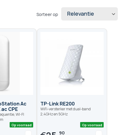
Sorteer op
oStation Ac
TP-Link RE200
 ac CPE
WiFi-versterker met dual-band
2,4GHz en 5GHz
equentie, WI-FI
5km
90