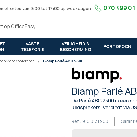
070 499 01
en offertes van 9:00 tot 17:00 op weekdagen
ET
VASTE
VEILIGHEID &
PORTOFOON
ON
TELEFONIE
BESCHERMING
oon Video conference
Biamp Parlé ABC 2500
Biamp Parlé A
De Parlé ABC 2500 is een co
luidsprekers. Verbindt via US
Ref. :
910.0131.900
Garanti