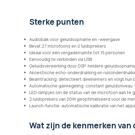
afbeeldingen-
gallerij
Sterke punten
Audiobalk voor geluidsopname en -weergave
Bevat 27 microfoons en 2 luidsprekers
Ideaal voor een vergaderruimte tot 15 personen
Eenvoudig te verbinden via USB
Geluidsverwerking door DSP: heldere geluidsopnam
Akoestische echo-onderdrukking en ruisonderdrukk
Beamtracking: detecteert deelnemers en volgt hun
Automatische gainregeling: constant geluidsniveau
LED-lampjes om de status van de microfoon aan te 
2 luidsprekers van 20W geoptimaliseerd voor de me
Launch-functie: automatische kalibratie van het app
Wat zijn de kenmerken
van 