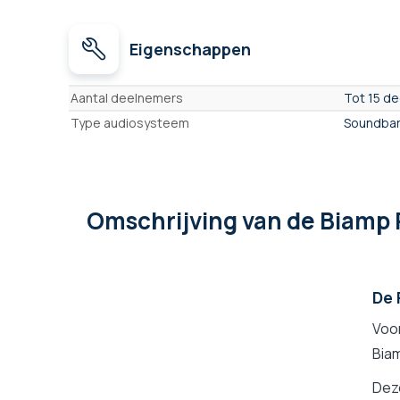
Eigenschappen
Eigenschappen
Aantal deelnemers
Tot 15 d
Type audiosysteem
Soundbar
Omschrijving
van de Biamp 
De 
Voor
Bia
Dez