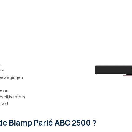
e
ing
 bewegingen
geven
nselijke stem
araat
de Biamp Parlé ABC 2500 ?