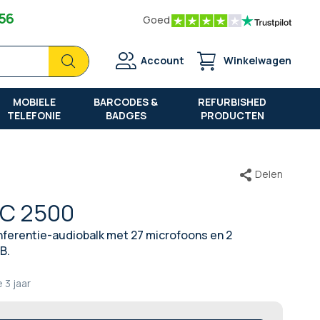
 56
Goed
Zoek
Zoek
Account
Winkelwagen
MOBIELE
BARCODES &
REFURBISHED
TELEFONIE
BADGES
PRODUCTEN
Delen
BC 2500
nferentie-audiobalk met 27 microfoons en 2
B.
e
3 jaar