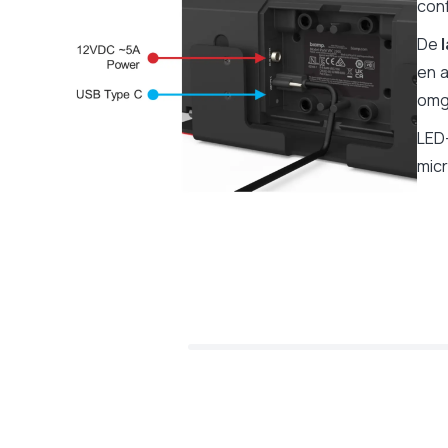
con
De
en a
omge
LED
micr