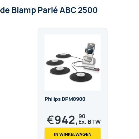
 de Biamp Parlé ABC 2500
Philips DPM8900
€
942,
90
€
1.140,
91
IN WINKELWAGEN