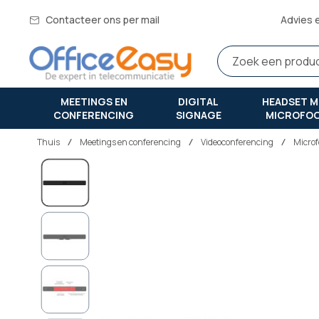
Contacteer ons per mail
Advies 
MEETINGS EN
DIGITAL
HEADSET M
CONFERENCING
SIGNAGE
MICROFO
Thuis
meetings en conferencing
Videoconferencing
Microf
Ga
naar
het
einde
van
de
afbeeldingen-
gallerij