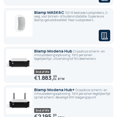
Biamp MASK6C
150 W bedrade luidsprekers, 2-
weg, voor binnen- of buiteninstallatie. Superieure
Biamp-geluidskwaliteit. Paar luidsprekers.
Biamp Modena Hub
Draadloze scherm- en
inhoudsdelingsoplossing. Tot 6 personen
tegelijkertijd. Uitzending tot 150 deelnemers.
End of life
€
1.883,
00
Biamp Modena Hub+
Draadloze scherm- en
inhoudsdelingsoplossing. Tot 6 personen tegelijkertijd
op het scherm. Beveiligd Wifi-toegangspunt.
End of life
€
2.195,
00