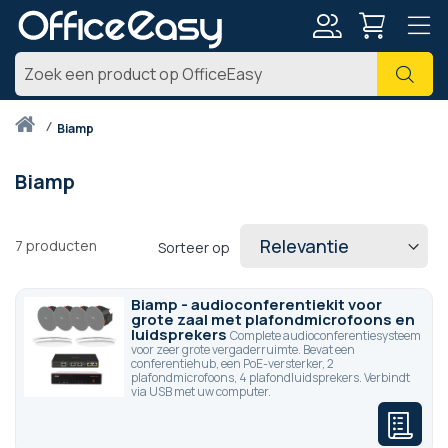
Account
Zoe
Thuis
biamp
Biamp
7
producten
Sorteer op
Biamp - audioconferentiekit voor
grote zaal met plafondmicrofoons en
luidsprekers
Complete audioconferentiesysteem
voor zeer grote vergaderruimte. Bevat een
conferentiehub, een PoE-versterker, 2
plafondmicrofoons, 4 plafondluidsprekers. Verbindt
via USB met uw computer.