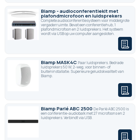
Biamp - audioconferentiekit met
plafondmicrofoon en luidsprekers
Complete audioconferentiesysteem voor middelgrote
vergaderruimte. Bevat een conferentiehub, 1
plafondmicrofoon en 2 luidsprekers. Het systeem
wordt via USB op uw computer aangesloten.
Biamp MASK4C
Paar luidsprekers. Bedrade
luidsprekers 50 W, 2-weg, voor binnen- of
buiteninstallatie. Superieure geluidskwaliteit van
Biamp.
Biamp Parlé ABC 2500
De Parlé ABC 2500 is
een conferentie-audiobalk met 27 microfoons en 2
luidsprekers. Verbindt via USB.