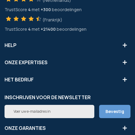
(Netherlands)
TrustScore
4
met
+300
beoordelingen
(Frankrijk)
TrustScore
4
met
+21400
beoordelingen
HELP
ONZE EXPERTISES
HET BEDRIJF
INSCHRIJVEN VOOR DE NEWSLETTER
Abonneer
Bevestig
u
op
onze
ONZE GARANTIES
nieuwsbrief