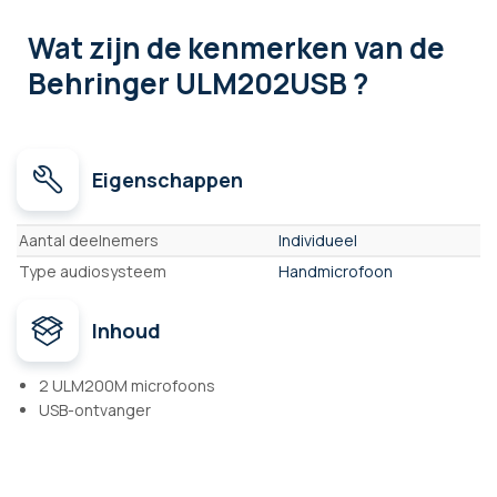
Wat zijn de kenmerken
van de
Behringer ULM202USB ?
Eigenschappen
Eigenschappen
Aantal deelnemers
Individueel
Type audiosysteem
Handmicrofoon
Inhoud
2 ULM200M microfoons
USB-ontvanger