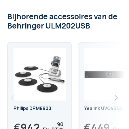
Bijhorende accessoires
van de
Behringer ULM202USB
Philips DPM8900
Yealink UVC40 E2
€
942,
€
449,
90