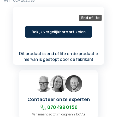
Ref. :
ULM202USB
begin
van
de
End of life
afbeeldingen-
gallerij
Bekijk vergelijkbare artikelen
Dit product is end of life en de productie
hiervan is gestopt door de fabrikant
Contacteer onze experten
070 499 01 56
Van maandag tot vrijdag van 9 tot 17u