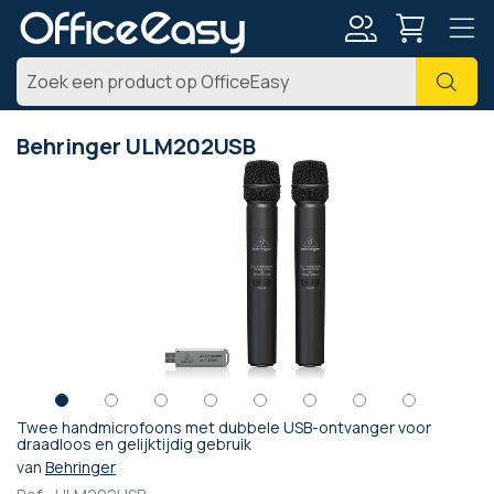
Account
Zoe
Behringer ULM202USB
Ga
naar
het
einde
van
de
afbeeldingen-
gallerij
Twee handmicrofoons met dubbele USB-ontvanger voor
Ga
draadloos en gelijktijdig gebruik
naar
van
Behringer
het