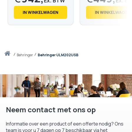
€
1.140,
€
544,
91
38
IN WINKELWAGEN
IN WINKELWAGEN
Thuis
behringer
Behringer ULM202USB
Neem contact met ons op
Informatie over een product of een offerte nodig? Ons
team is voor u 7 dagen op 7 beschikbaar via het