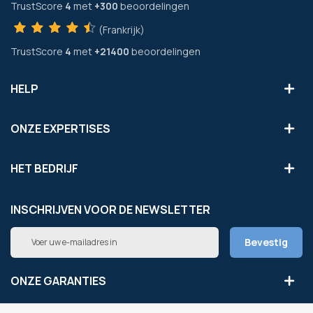
TrustScore
4
met
+300
beoordelingen
(Frankrijk)
TrustScore
4
met
+21400
beoordelingen
HELP
ONZE EXPERTISES
HET BEDRIJF
INSCHRIJVEN VOOR DE NEWSLETTER
Abonneer
Bevestig
u
op
onze
ONZE GARANTIES
nieuwsbrief