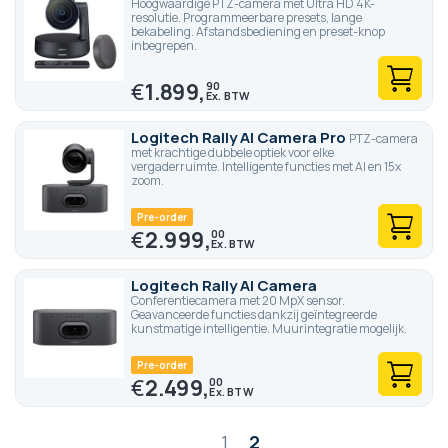
Hoogwaardige PTZ-camera met Ultra HD 4K-
resolutie. Programmeerbare presets, lange
bekabeling. Afstandsbediening en preset-knop
inbegrepen.
€
1.899,
90
Logitech Rally AI Camera Pro
PTZ-camera
met krachtige dubbele optiek voor elke
vergaderruimte. Intelligente functies met AI en 15x
zoom.
Pre-order
€
2.999,
00
Logitech Rally AI Camera
Conferentiecamera met 20 MpX sensor.
Geavanceerde functies dankzij geïntegreerde
kunstmatige intelligentie. Muurintegratie mogelijk.
Pre-order
€
2.499,
00
Pagina
1
2