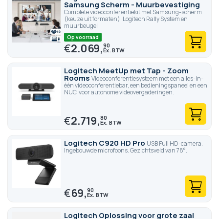
Samsung Scherm - Muurbevestiging
Complete videoconferentiekit met Samsung-scherm
(keuze uit formaten), Logitech Rally System en
muurbeugel
Op voorraad
€
2.069,
90
Logitech MeetUp met Tap - Zoom
Rooms
Videoconferentiesysteem met een alles-in-
één videoconferentiebar, een bedieningspaneel en een
NUC, voor autonome videovergaderingen.
€
2.719,
80
Logitech C920 HD Pro
USB Full HD-camera.
Ingebouwde microfoons. Gezichtsveld van 78°.
€
69,
90
Logitech Oplossing voor grote zaal