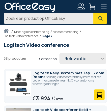
Account
Zoe
Thuis
meetings en conferencing
Videoconferencing
Logitech Video conference
Page 2
Logitech Video conference
58
producten
Sorteer op
Logitech Rally System met Tap - Zoom
Rooms
Volledig videoconferentiesysteem met een
bedieningspaneel en een NUC, voor autonome
videovergaderingen.
€
3.924,
72
Logitech Videoconferentiekit +