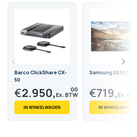
Barco ClickShare CX-
Samsung QE55T
50
€
2.950,
€
719,
00
9
€
3.569,
€
871,
50
08
IN WINKELWAGEN
IN WINKELWAGEN