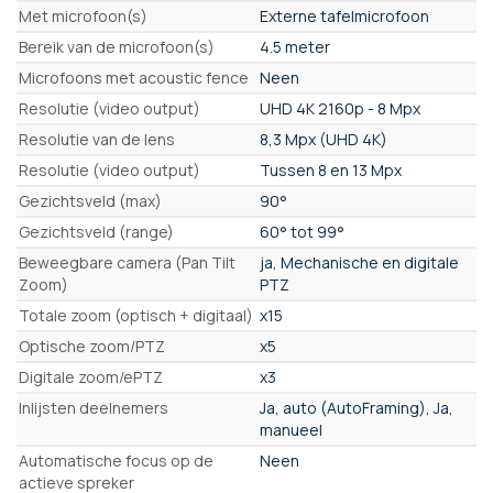
Met microfoon(s)
Externe tafelmicrofoon
Bereik van de microfoon(s)
4.5 meter
Microfoons met acoustic fence
Neen
Resolutie (video output)
UHD 4K 2160p - 8 Mpx
Resolutie van de lens
8,3 Mpx (UHD 4K)
Resolutie (video output)
Tussen 8 en 13 Mpx
Gezichtsveld (max)
90°
Gezichtsveld (range)
60° tot 99°
Beweegbare camera (Pan Tilt
ja, Mechanische en digitale
Zoom)
PTZ
Totale zoom (optisch + digitaal)
x15
Optische zoom/PTZ
x5
Digitale zoom/ePTZ
x3
Inlijsten deelnemers
Ja, auto (AutoFraming), Ja,
manueel
Automatische focus op de
Neen
actieve spreker