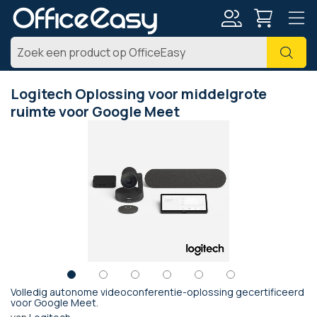
Account
Zoe
Logitech Oplossing voor middelgrote
ruimte voor Google Meet
Ga
naar
het
einde
van
de
afbeeldingen-
gallerij
Volledig autonome videoconferentie-oplossing gecertificeerd
Ga
voor Google Meet.
naar