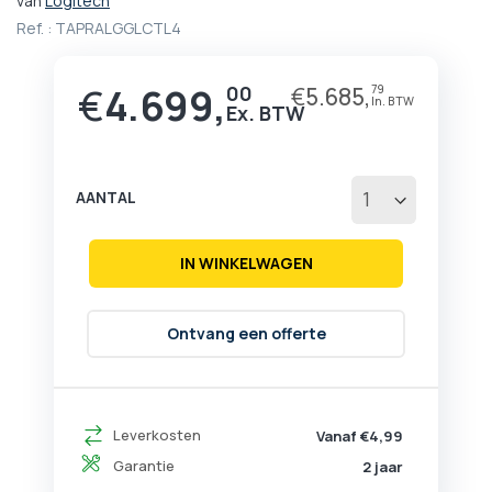
van
Logitech
het
Ref. :
TAPRALGGLCTL4
begin
van
de
€
4.699,
00
€
5.685,
79
afbeeldingen-
gallerij
AANTAL
IN WINKELWAGEN
Ontvang een offerte
Leverkosten
Vanaf €4,99
Garantie
2 jaar