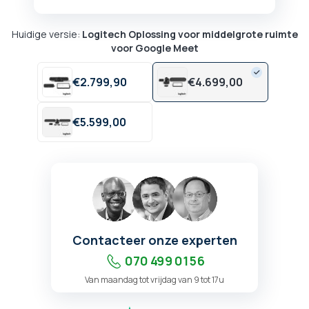
Huidige versie:
Logitech Oplossing voor middelgrote ruimte
voor Google Meet
€
2.799,
90
€
4.699,
00
€
5.599,
00
Contacteer onze experten
070 499 01 56
Van maandag tot vrijdag van 9 tot 17u