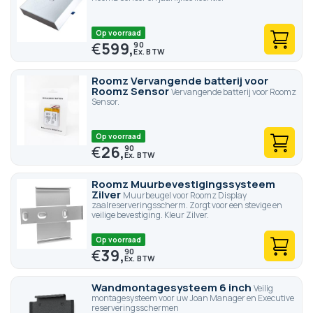
Op voorraad
€
599,
90
Roomz Vervangende batterij voor
Roomz Sensor
Vervangende batterij voor Roomz
Sensor.
Op voorraad
€
26,
90
Roomz Muurbevestigingssysteem
Zilver
Muurbeugel voor Roomz Display
zaalreserveringsscherm. Zorgt voor een stevige en
veilige bevestiging. Kleur Zilver.
Op voorraad
€
39,
90
Wandmontagesysteem 6 inch
Veilig
montagesysteem voor uw Joan Manager en Executive
reserveringsschermen