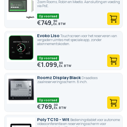
Zoom Rooms, Robin en Meetio. Aansluiting en voeding
via PoE.
Op voorraad
€
749,
90
Evoko Liso
Touchscreen voor het reserveren van
vergaderruimtes met speciale app, zonder
abonnementskosten.
Op voorraad
€
1.099,
90
Roomz Display Black
Draadloos
zaalreserveringsscherm. 8 inch.
Op voorraad
€
769,
00
Poly TC10 - Wit
Bedieningstablet voor autonome
videoconferentie en reserveringsscherm voor