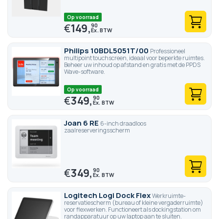
Op voorraad
€
149,
90
Philips 10BDL5051T/00
Professioneel
multipoint touchscreen, ideaal voor beperkte ruimtes.
Beheer uw inhoud op afstand en gratis met de PPDS
Wave-software.
Op voorraad
€
349,
90
Joan 6 RE
6-inch draadloos
zaalreserveringsscherm
€
349,
90
Logitech Logi Dock Flex
Werkruimte-
reservatiescherm (bureau of kleine vergaderruimte)
voor flexwerken. Functioneert als dockingstation om
randapparatuur op uw laptop aan te sluiten.