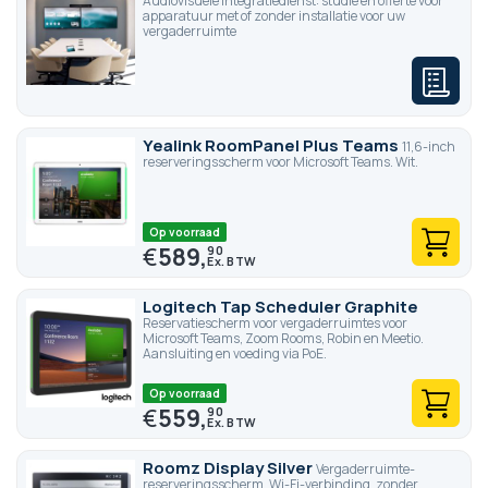
Audiovisuele integratiedienst: studie en offerte voor
Verbindingen?
Aarzel niet om voor het maken van de juiste
apparatuur met of zonder installatie voor uw
vergaderruimte
keuze contact op te nemen met onze experts in
vergaderruimtebeheer beeldscherm s via 0801230505
(Groen nummer).
Yealink RoomPanel Plus Teams
11,6-inch
reserveringsscherm voor Microsoft Teams. Wit.
Op voorraad
€
589,
90
Logitech Tap Scheduler Graphite
Reservatiescherm voor vergaderruimtes voor
Microsoft Teams, Zoom Rooms, Robin en Meetio.
Aansluiting en voeding via PoE.
Op voorraad
€
559,
90
Roomz Display Silver
Vergaderruimte-
reserveringsscherm. Wi-Fi-verbinding, zonder