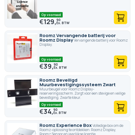
Op voorraad
€
129,
90
Roomz Vervangende batterij voor
Roomz Display
Vervangende batterij voor Roomz
Display.
Op voorraad
€
39,
90
Roomz Beveiligd
Muurbevestigingssysteem Zwart
Muurbeugel voor Roomz Display-
reserveringsscherm. Zorgt voor een stevige en veilige
bevestiging. Zwarte kleur.
Op voorraad
€
34,
90
Roomz Experience Box
Volledige box om de
Roomz-oplossing te ontdekken: Roomz Display,
Roomz Sensor en jaarlijkse licentie.