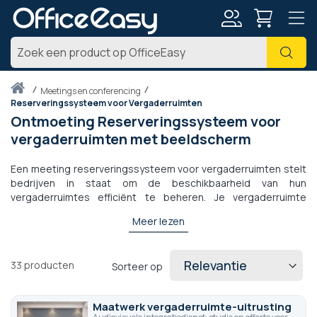
Account
Zoe
Thuis
meetings en conferencing
Reserveringssysteem voor Vergaderruimten
Ontmoeting Reserveringssysteem voor
vergaderruimten met beeldscherm
Een meeting reserveringssysteem voor vergaderruimten stelt
bedrijven in staat om de beschikbaarheid van hun
vergaderruimtes efficiënt te beheren. Je vergaderruimte
beheren doe je in een paar klikken met evoko of joan. Met
Meer lezen
weergavesystemen voor vergaderruimten kunt u de
bezettingsstatus van uw kamer bekijken op de beeldscherm ,
gekoppeld aan een reserveringssysteem voor
33
producten
Sorteer op
vergaderruimten of eenvoudigweg aangesloten op Outllook,
waarmee bedrijven, gemeenteraden of
opleidingsorganisaties hun bezetting en vermijd eventuele
Maatwerk vergaderruimte-uitrusting
tijdgevulde botsingen.
Autonomie? Aantal kamers?