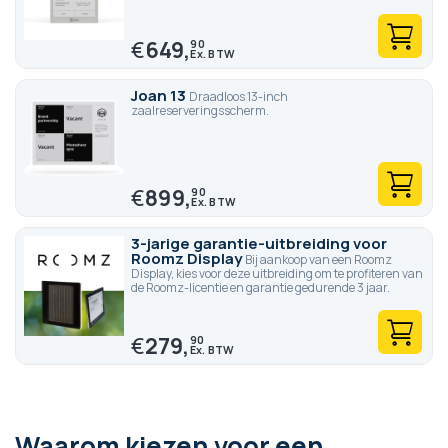
€
649,
90
Joan 13
Draadloos 13-inch
zaalreserveringsscherm.
€
899,
90
3-jarige garantie-uitbreiding voor
Roomz Display
Bij aankoop van een Roomz
Display, kies voor deze uitbreiding om te profiteren van
de Roomz-licentie en garantie gedurende 3 jaar.
€
279,
90
Waarom kiezen voor een