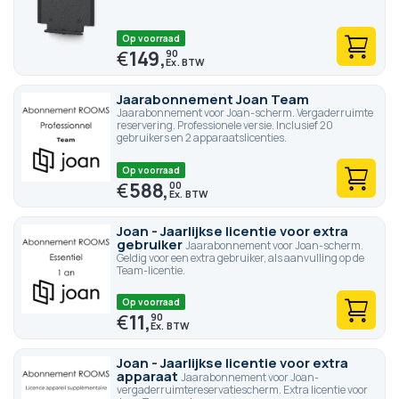
Op voorraad
€
149,
90
Jaarabonnement Joan Team
Jaarabonnement voor Joan-scherm. Vergaderruimte
reservering. Professionele versie. Inclusief 20
gebruikers en 2 apparaatslicenties.
Op voorraad
€
588,
00
Joan - Jaarlijkse licentie voor extra
gebruiker
Jaarabonnement voor Joan-scherm.
Geldig voor een extra gebruiker, als aanvulling op de
Team-licentie.
Op voorraad
€
11,
90
Joan - Jaarlijkse licentie voor extra
apparaat
Jaarabonnement voor Joan-
vergaderruimtereservatiescherm. Extra licentie voor