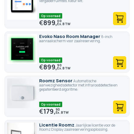
vergaderruimtes. Kleur wit.
Op voorraad
€
899,
00
Evoko Naso Room Manager
8-inch
aanraakscherm voor zaalreservering.
Op voorraad
€
899,
90
Roomz Sensor
Automatische
aanwezigheidsdetector met infrarooddetectie en
gepatenteerd algoritme.
Op voorraad
€
179,
90
Licentie Roomz
Jaarlijkse licentie voor de
Roomz Display zaalreserveringsoplossing.