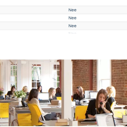
Nee
Nee
Nee
Nee
13 inch
Aan de muur
Neen
Minder dan 1 kg
Zwart