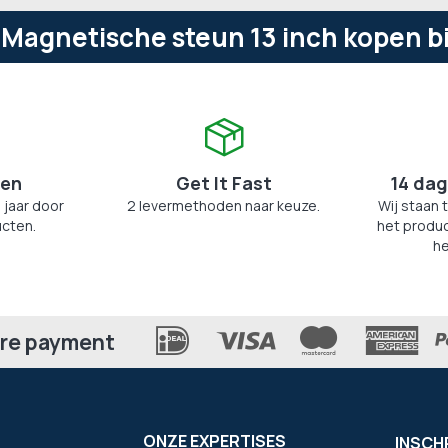
agnetische steun 13 inch kopen bi
zen
Get It Fast
14 dag
 jaar door
2 levermethoden naar keuze.
Wij staan 
cten.
het produc
he
re payment
ONZE EXPERTISES
INSCH