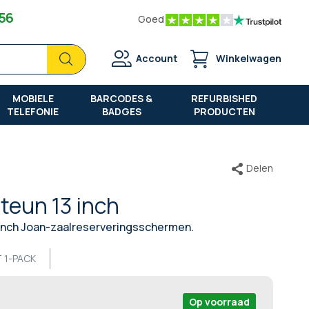
 56
Goed
Zoek
Zoek
Account
Winkelwagen
MOBIELE
BARCODES &
REFURBISHED
TELEFONIE
BADGES
PRODUCTEN
Delen
teun 13 inch
inch Joan-zaalreserveringsschermen.
 1-PACK
Op voorraad