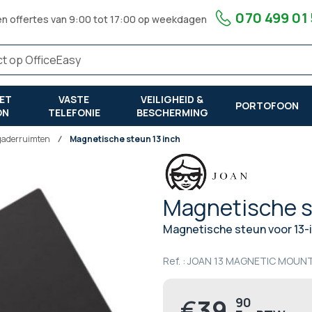
070 499 01
en offertes van 9:00 tot 17:00 op weekdagen
ET
VASTE
VEILIGHEID &
PORTOFOON
ON
TELEFONIE
BESCHERMING
rgaderruimten
Magnetische steun 13 inch
Magnetische s
Magnetische steun voor 13-
Ref. :
JOAN 13 MAGNETIC MOUNT
€
39,
90