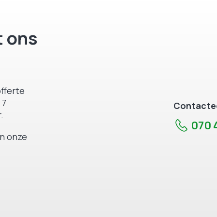
 ons
fferte
 7
Contactee
.
070 4
an onze