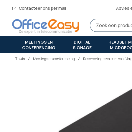
Contacteer ons per mail
Advies 
MEETINGS EN
DIGITAL
HEADSET M
CONFERENCING
SIGNAGE
MICROFO
Thuis
meetings en conferencing
Reserveringssysteem voor Ve
Ga
naar
het
einde
van
de
afbeeldingen-
gallerij