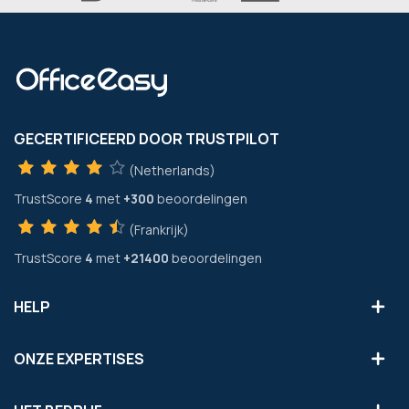
GECERTIFICEERD DOOR TRUSTPILOT
(Netherlands)
TrustScore
4
met
+300
beoordelingen
(Frankrijk)
TrustScore
4
met
+21400
beoordelingen
HELP
ONZE EXPERTISES