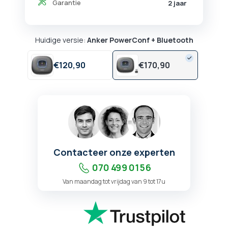
Garantie
2 jaar
Huidige versie:
Anker PowerConf + Bluetooth
€
120,
90
€
170,
90
Contacteer onze experten
070 499 01 56
Van maandag tot vrijdag van 9 tot 17u