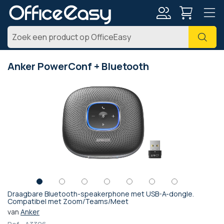
Account
Zoe
Anker PowerConf + Bluetooth
Ga
naar
het
einde
van
de
afbeeldingen-
gallerij
Draagbare Bluetooth-speakerphone met USB-A-dongle.
Ga
Compatibel met Zoom/Teams/Meet
naar
van
Anker
het