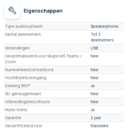
Eigenschappen
Eigenschappen
Type audiosysteem
Speakerphone
Aantal deelnemers
Tot 3
deelnemers
Verbindingen
USB
Geoptimaliseerd voor Skype MS Teams /
Nee
Zoom
Nummerkiestoetsenbord
Nee
Hoofdtelefooningang
Nee
Dekking 360°
Ja
SD-geheugenkaart
Nee
Uitbreidingsmicrofoons
Nee
Mute-toets
Ja
Garantie
2 jaar
Gecertificeerd voor
Klassieke