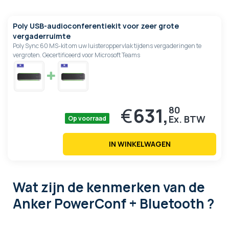
Poly USB-audioconferentiekit voor zeer grote
vergaderruimte
Poly Sync 60 MS-kit om uw luisteroppervlak tijdens vergaderingen te
vergroten. Gecertificeerd voor Microsoft Teams
€
631,
80
Op voorraad
IN WINKELWAGEN
Wat zijn de kenmerken
van de
Anker PowerConf + Bluetooth ?