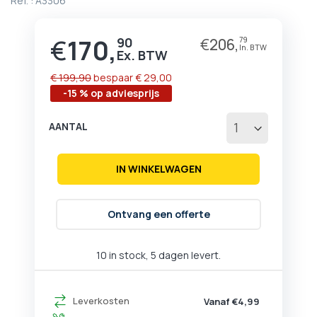
Ref. :
A3306
begin
van
de
€
170,
90
€
206,
79
Prijs
afbeeldingen-
gallerij
€ 199,90
bespaar
€ 29,00
-15 % op adviesprijs
AANTAL
IN WINKELWAGEN
Ontvang een offerte
10 in stock, 5 dagen levert.
Leverkosten
Vanaf €4,99