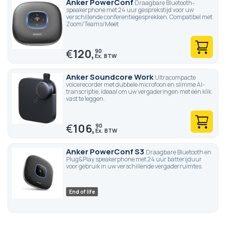
Anker PowerConf
Draagbare Bluetooth-
speakerphone met 24 uur gesprekstijd voor uw
verschillende conferentiegesprekken. Compatibel met
Zoom/Teams/Meet
€
120,
90
Anker Soundcore Work
Ultracompacte
voicerecorder met dubbele microfoon en slimme AI-
transcriptie, ideaal om uw vergaderingen met één klik
vast te leggen.
€
106,
90
Anker PowerConf S3
Draagbare Bluetooth en
Plug&Play speakerphone met 24 uur batterijduur
voor gebruik in uw verschillende vergaderruimtes.
End of life