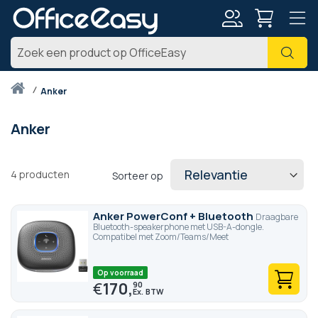
Account
Zoe
Thuis
anker
Anker
4
producten
Sorteer op
Anker PowerConf + Bluetooth
Draagbare
Bluetooth-speakerphone met USB-A-dongle.
Compatibel met Zoom/Teams/Meet
Op voorraad
€
170,
90