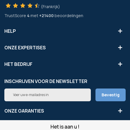
(Frankrijk)
TrustScore
4
met
+21400
beoordelingen
HELP
ONZE EXPERTISES
HET BEDRIJF
INSCHRIJVEN VOOR DE NEWSLETTER
Abonneer
Bevestig
u
op
onze
ONZE GARANTIES
nieuwsbrief
Het is aan u !
LEGAAL