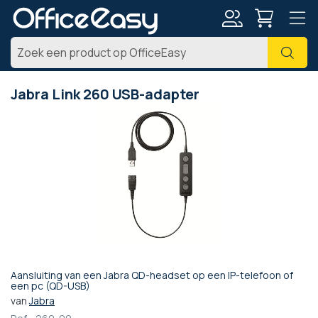
Account
Zoe
Jabra Link 260 USB-adapter
Ga
naar
het
einde
van
de
afbeeldingen-
gallerij
Aansluiting van een Jabra QD-headset op een IP-telefoon of
Ga
een pc (QD-USB)
naar
van
Jabra
het