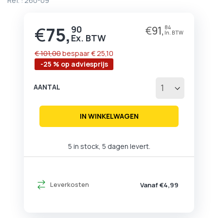
Ref. :
260-09
begin
van
de
€
75,
90
€
91,
84
Prijs
afbeeldingen-
gallerij
€ 101,00
bespaar
€ 25,10
-25 % op adviesprijs
AANTAL
IN WINKELWAGEN
5 in stock, 5 dagen levert.
Leverkosten
Vanaf €4,99