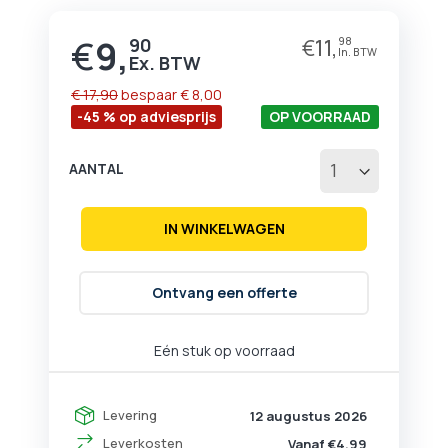
begin
van
€
9,
90
€
11,
98
Prijs
de
afbeeldingen-
gallerij
€ 17,90
bespaar
€ 8,00
-45 % op adviesprijs
OP VOORRAAD
AANTAL
IN WINKELWAGEN
Ontvang een offerte
Eén stuk op voorraad
Levering
12 augustus 2026
Leverkosten
Vanaf €4,99