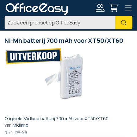
Account
Zoe
Ni-Mh batterij 700 mAh voor XT50/XT60
Ga
naar
het
einde
van
de
afbeeldingen-
gallerij
Originele Midland batterij 700 mAh voor XT50/XT60
Ga
van
Midland
naar
Ref. :
PB-X6
het