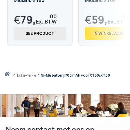
Midland XT50
Midland XT60
€
79,
€
59,
00
90
€
95,
€
72,
59
48
SEE PRODUCT
IN WINKELWAGEN
Thuis
talkie walkie
Ni-Mh batterij 700 mAh voor XT50/XT60
Neem contact met ons op