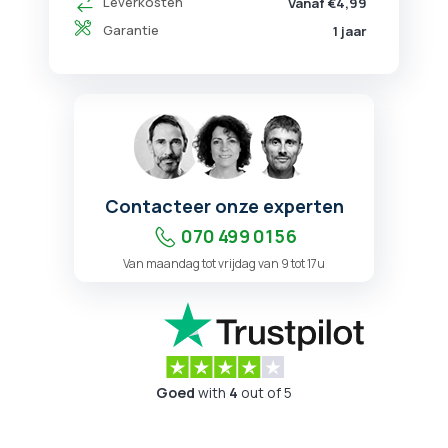
Leverkosten
Vanaf €4,99
Garantie
1 jaar
Contacteer onze experten
070 499 01 56
Van maandag tot vrijdag van 9 tot 17u
Goed
with
4
out of 5