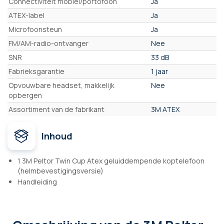
Connectiviteit mobiel/portofoon
Ja
ATEX-label
Ja
Microfoonsteun
Ja
FM/AM-radio-ontvanger
Nee
SNR
33 dB
Fabrieksgarantie
1 jaar
Opvouwbare headset, makkelijk
Nee
opbergen
Assortiment van de fabrikant
3M ATEX
Inhoud
1 3M Peltor Twin Cup Atex geluiddempende koptelefoon
(helmbevestigingsversie)
Handleiding