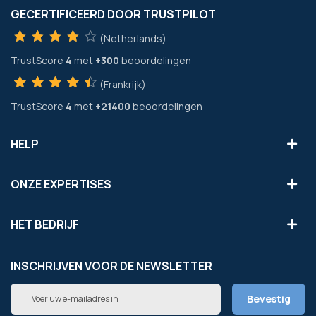
GECERTIFICEERD DOOR TRUSTPILOT
(Netherlands)
TrustScore
4
met
+300
beoordelingen
(Frankrijk)
TrustScore
4
met
+21400
beoordelingen
HELP
ONZE EXPERTISES
HET BEDRIJF
INSCHRIJVEN VOOR DE NEWSLETTER
Abonneer
Bevestig
u