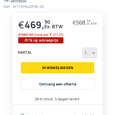
van
3M Peltor
het
Ref. :
MT72H540P3E-50
begin
van
de
€
469,
90
€
568,
58
Prijs
afbeeldingen-
gallerij
€ 680,90
bespaar
€ 211,00
-31 % op adviesprijs
AANTAL
IN WINKELWAGEN
Ontvang een offerte
28 in stock, 5 dagen levert.