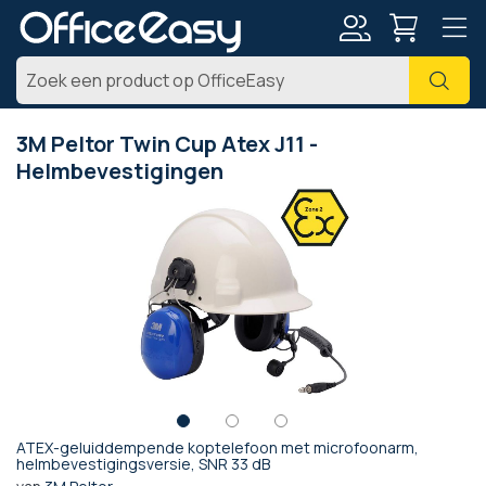
Account
Zoe
3M Peltor Twin Cup Atex J11 -
Helmbevestigingen
Ga
naar
het
einde
van
de
afbeeldingen-
gallerij
ATEX-geluiddempende koptelefoon met microfoonarm,
Ga
helmbevestigingsversie, SNR 33 dB
naar