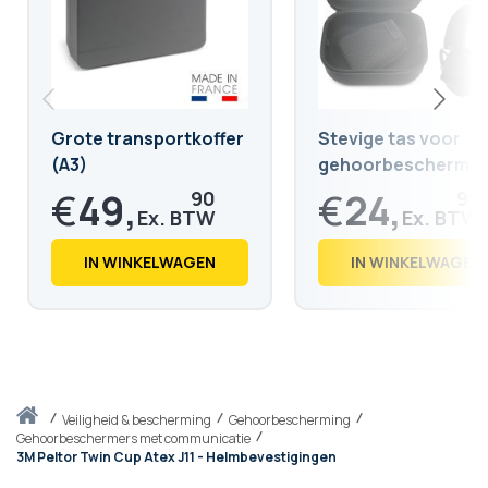
Grote transportkoffer
Stevige tas voor
(A3)
gehoorbescherme
koptelefoon
€
49,
€
24,
90
99
€
60,
€
30,
38
24
IN WINKELWAGEN
IN WINKELWAGEN
Thuis
veiligheid & bescherming
Gehoorbescherming
Gehoorbeschermers met communicatie
3M Peltor Twin Cup Atex J11 - Helmbevestigingen